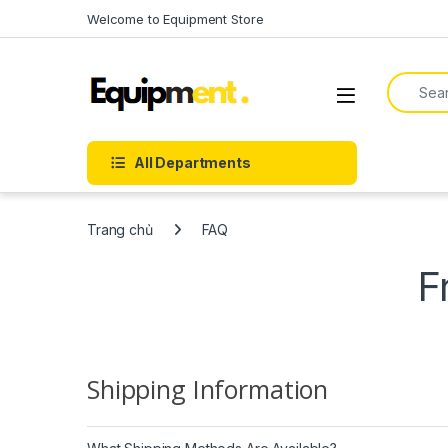
Skip to navigation
Skip to content
Welcome to Equipment Store
Search f
All Departments
Trang chủ
FAQ
F
Shipping Information