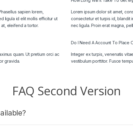
How Long Will it Take To Get 
 Phasellus sapien lorem,
Lorem ipsum dolor sit amet, cons
igula id elit mollis efficitur ut
consectetur et turpis id, blandit i
t, eleifend a tortor.
nec ligula. Proin erat magna, pel
Do I Need A Account To Place 
maximus quam. Ut pretium orci ac
Integer ex turpis, venenatis vit
or gravida.
vestibulum porttitor. Fusce tempu
FAQ Second Version
ilable?