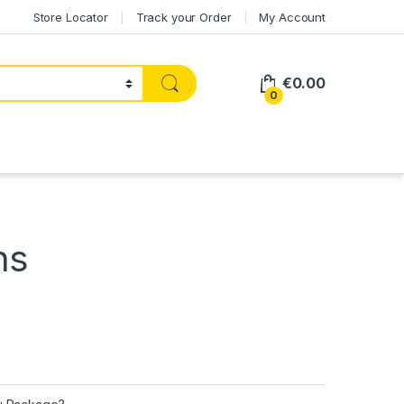
Store Locator
Track your Order
My Account
€
0.00
0
ns