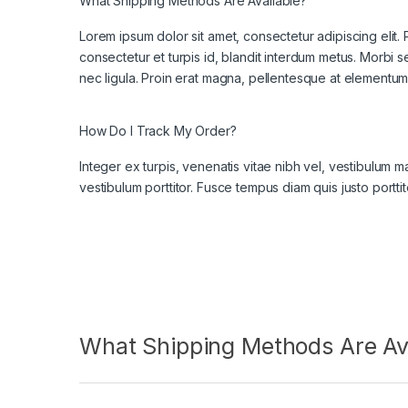
What Shipping Methods Are Available?
Lorem ipsum dolor sit amet, consectetur adipiscing elit.
consectetur et turpis id, blandit interdum metus. Morbi sed l
nec ligula. Proin erat magna, pellentesque at elementum a
How Do I Track My Order?
Integer ex turpis, venenatis vitae nibh vel, vestibulum 
vestibulum porttitor. Fusce tempus diam quis justo porttit
What Shipping Methods Are Ava