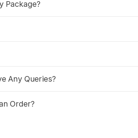
My Package?
ave Any Queries?
 an Order?