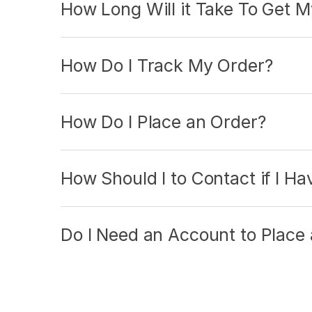
How Long Will it Take To Get 
How Do I Track My Order?
How Do I Place an Order?
How Should I to Contact if I H
Do I Need an Account to Place