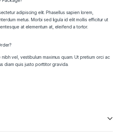
My Package?
ectetur adipiscing elit. Phasellus sapien lorem,
nterdum metus. Morbi sed ligula id elit mollis efficitur ut
lentesque at elementum at, eleifend a tortor.
Order?
ae nibh vel, vestibulum maximus quam. Ut pretium orci ac
s diam quis justo porttitor gravida.