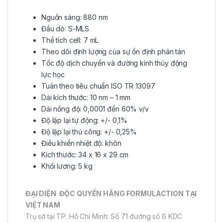
Nguồn sáng: 880 nm
Đầu dò: S-MLS
Thể tích cell: 7 mL
Theo dõi định lượng của sự ổn định phân tán
Tốc độ dịch chuyển và đường kính thủy động
lực học
Tuân theo tiêu chuẩn ISO TR 13097
Dải kích thước: 10 nm – 1 mm
Dải nồng độ: 0,0001 đến 60% v/v
Độ lặp lại tự động: +/- 0,1%
Độ lặp lại thủ công: +/- 0,25%
Điều khiển nhiệt độ: khôn
Kích thước: 34 x 16 x 29 cm
Khối lương: 5 kg
ĐẠI DIỆN
ĐỘC QUYỀN HÃNG
FORMULACTION TẠI
VIỆT NAM
Trụ sở tại TP. Hồ Chí Minh: Số 71 đường số 6 KDC