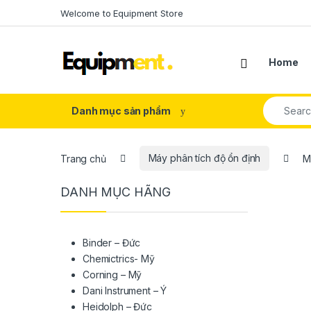
Skip to navigation
Skip to content
Welcome to Equipment Store
Home
Search fo
Danh mục sản phẩm
Trang chủ
Máy phân tích độ ổn định
M
DANH MỤC HÃNG
Binder – Đức
Chemictrics- Mỹ
Corning – Mỹ
Dani Instrument – Ý
Heidolph – Đức