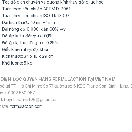
Tốc độ dịch chuyển và đường kính thủy động lực học
Tuân theo tiêu chuẩn ASTM D-7061
Tuân theo tiêu chuẩn ISO TR 13097
Dải kích thước: 10 nm – 1 mm
Dải nồng độ: 0,0001 đến 60% v/v
Độ lặp lại tự động: +/- 0,1%
Độ lặp lại thủ công: +/- 0,25%
Điều khiển nhiệt độ: khôn
Kích thước: 34 x 16 x 29 cm
Khối lương: 5 kg
 DIỆN
ĐỘC QUYỀN HÃNG
FORMULACTION TẠI VIỆT NAM
 sở tại TP. Hồ Chí Minh: Số 71 đường số 6 KDC Trung Sơn, Bình Hưng, 
line: 0902 550 957
il: huynhthanhmt06@gmail.com
site:
formulaction.com