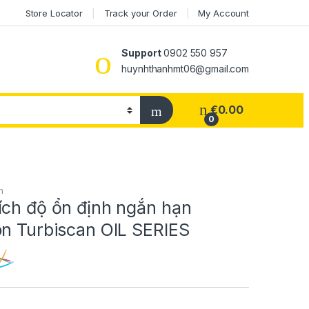
Store Locator
Track your Order
My Account
Support
0902 550 957
huynhthanhmt06@gmail.com
€
0.00
0
h
ích độ ổn định ngắn hạn
on Turbiscan OIL SERIES