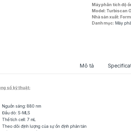
Máy phân tích độ ổ
Model: Turbiscan 
Nhà sản xuất: Form
Danh mục:
Máy phân
Mô tả
Specifica
ng số kỹ thuật:
Nguồn sáng: 880 nm
Đầu dò: S-MLS
Thể tích cell: 7 mL
Theo dõi định lượng của sự ổn định phân tán