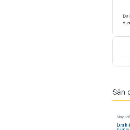
Da
dụn
Sản 
Máy phâ
Lưu bi