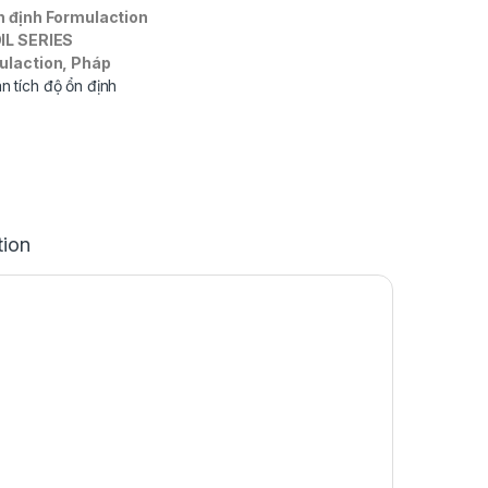
n định Formulaction
OIL SERIES
ulaction, Pháp
 tích độ ổn định
tion