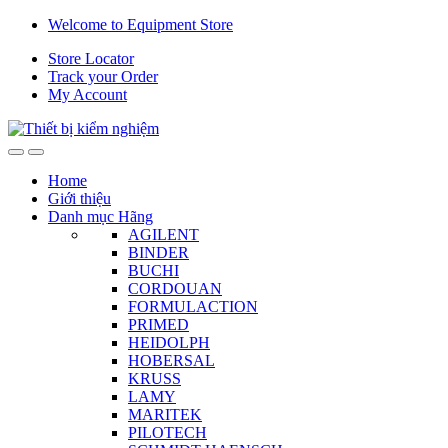
Skip
Skip
Welcome to Equipment Store
to
to
Store Locator
navigation
content
Track your Order
My Account
Home
Giới thiệu
Danh mục Hãng
AGILENT
BINDER
BUCHI
CORDOUAN
FORMULACTION
PRIMED
HEIDOLPH
HOBERSAL
KRUSS
LAMY
MARITEK
PILOTECH