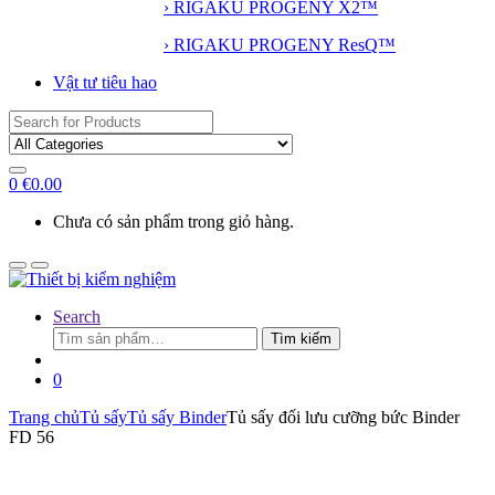
› RIGAKU PROGENY X2™
› RIGAKU PROGENY ResQ™
Vật tư tiêu hao
Search
for:
0
€
0.00
Chưa có sản phẩm trong giỏ hàng.
Search
Tìm
Tìm kiếm
kiếm:
0
Trang chủ
Tủ sấy
Tủ sấy Binder
Tủ sấy đối lưu cưỡng bức Binder
FD 56