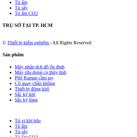
Tủ ấm
Tủ sấy
Tủ ấm CO2
TRỤ SỞ TẠI TP. HCM
©
Thiết bị kiểm nghiệm
- All Rights Reserved
Sản phẩm
Máy phân tích độ ổn định
Máy rửa dụng cụ thủy tinh
Phổ Raman cầm tay
Cô quay chân không
Thiết bị đông khô
Sắc ký khí
Sắc ký lỏng
Tủ vi khí hậu
Tủ ấm
Tủ sấy