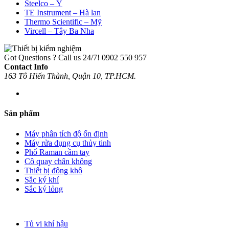
Steelco – Ý
TE Instrument – Hà lan
Thermo Scientific – Mỹ
Vircell – Tây Ba Nha
Got Questions ? Call us 24/7!
0902 550 957
Contact Info
163 Tô Hiến Thành, Quận 10, TP.HCM.
Sản phẩm
Máy phân tích độ ổn định
Máy rửa dụng cụ thủy tinh
Phổ Raman cầm tay
Cô quay chân không
Thiết bị đông khô
Sắc ký khí
Sắc ký lỏng
Tủ vi khí hậu