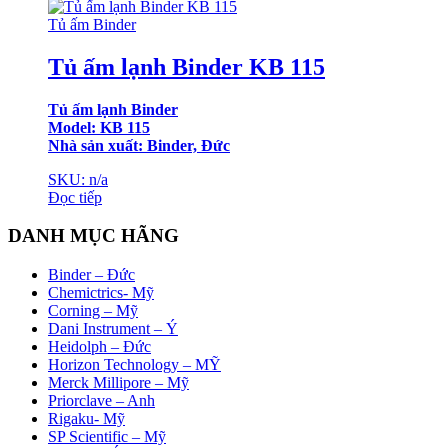
Tủ ấm Binder
Tủ ấm lạnh Binder KB 115
Tủ ấm lạnh Binder
Model: KB 115
Nhà sản xuất: Binder, Đức
SKU: n/a
Đọc tiếp
DANH MỤC HÃNG
Binder – Đức
Chemictrics- Mỹ
Corning – Mỹ
Dani Instrument – Ý
Heidolph – Đức
Horizon Technology – MỸ
Merck Millipore – Mỹ
Priorclave – Anh
Rigaku- Mỹ
SP Scientific – Mỹ