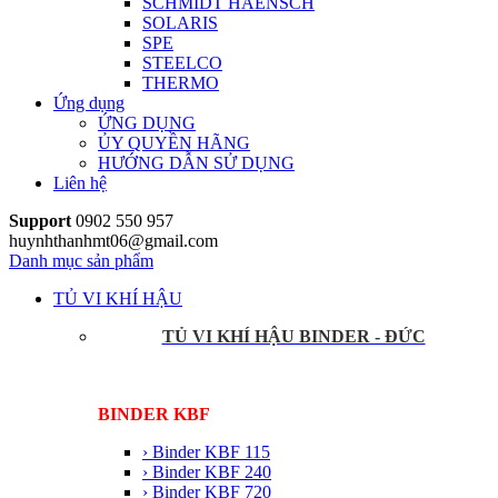
SCHMIDT HAENSCH
SOLARIS
SPE
STEELCO
THERMO
Ứng dụng
ỨNG DỤNG
ỦY QUYỀN HÃNG
HƯỚNG DẪN SỬ DỤNG
Liên hệ
Support
0902 550 957
huynhthanhmt06@gmail.com
Danh mục sản phẩm
TỦ VI KHÍ HẬU
TỦ VI KHÍ HẬU BINDER - ĐỨC
BINDER KBF
› Binder KBF 115
› Binder KBF 240
› Binder KBF 720