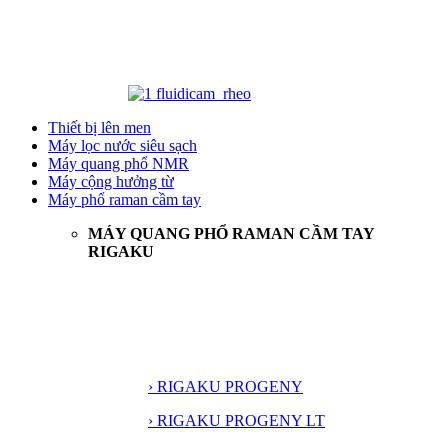
Thiết bị lên men
Máy lọc nước siêu sạch
Máy quang phổ NMR
Máy cộng hưởng từ
Máy phổ raman cầm tay
MÁY QUANG PHỔ RAMAN CẦM TAY
RIGAKU
› RIGAKU PROGENY
› RIGAKU PROGENY LT