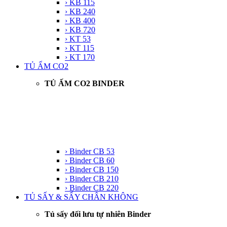
› KB 115
› KB 240
› KB 400
› KB 720
› KT 53
› KT 115
› KT 170
TỦ ẤM CO2
TỦ ẤM CO2 BINDER
› Binder CB 53
› Binder CB 60
› Binder CB 150
› Binder CB 210
› Binder CB 220
TỦ SẤY & SẤY CHÂN KHÔNG
Tủ sấy đối lưu tự nhiên Binder