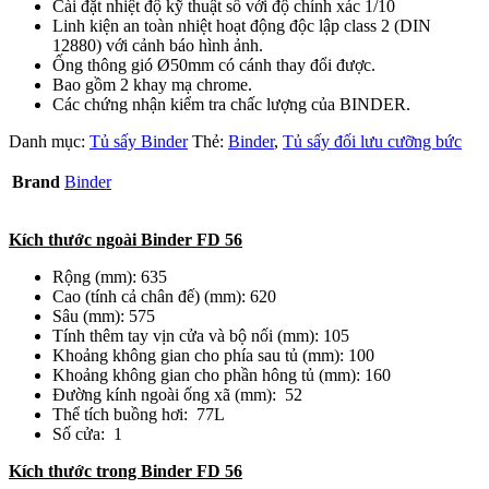
Cài đặt nhiệt độ kỹ thuật số với độ chính xác 1/10
Linh kiện an toàn nhiệt hoạt động độc lập class 2 (DIN
12880) với cảnh báo hình ảnh.
Ống thông gió Ø50mm có cánh thay đổi được.
Bao gồm 2 khay mạ chrome.
Các chứng nhận kiểm tra chấc lượng của BINDER.
Danh mục:
Tủ sấy Binder
Thẻ:
Binder
,
Tủ sấy đối lưu cưỡng bức
Brand
Binder
Kích thước ngoài Binder FD 56
Rộng (mm): 635
Cao (tính cả chân đế) (mm): 620
Sâu (mm): 575
Tính thêm tay vịn cửa và bộ nối (mm): 105
Khoảng không gian cho phía sau tủ (mm): 100
Khoảng không gian cho phần hông tủ (mm): 160
Đường kính ngoài ống xã (mm): 52
Thể tích buồng hơi: 77L
Số cửa: 1
Kích thước trong Binder FD 56