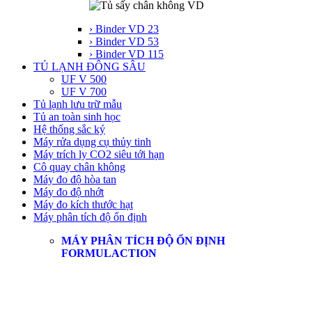
› Binder VD 23
› Binder VD 53
› Binder VD 115
TỦ LẠNH ĐÔNG SÂU
UF V 500
UF V 700
Tủ lạnh lưu trữ mẫu
Tủ an toàn sinh học
Hệ thống sắc ký
Máy rửa dụng cụ thủy tinh
Máy trích ly CO2 siêu tới hạn
Cô quay chân không
Máy đo độ hòa tan
Máy đo độ nhớt
Máy đo kích thước hạt
Máy phân tích độ ổn định
MÁY PHÂN TÍCH ĐỘ ỔN ĐỊNH
FORMULACTION