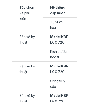
Tùy chọn
Hệ thống
và phụ
cấp nước
kiện
Tủ vi khí
hậu
Bản vẽ kỹ
Model KBF
thuật
LQC 720
Kích thước
ngoài
Bản vẽ kỹ
Model KBF
thuật
LQC 720
Cổng truy
cập
Bản vẽ kỹ
Model KBF
thuật
LQC 720