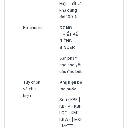
Hiệu suất và
khả dụng
đạt 100 %
Brochures
DÒNG
THIẾT KẾ
RIÊNG
BINDER
Sản phẩm
cho các yêu
cầu đặc biệt
Tùy chọn
Phụ kiện bộ
và phụ
lọc nước
kiện
Serie KBF |
KBF P | KBF
LQC | KMF |
KBWF | MKF
| MKFT