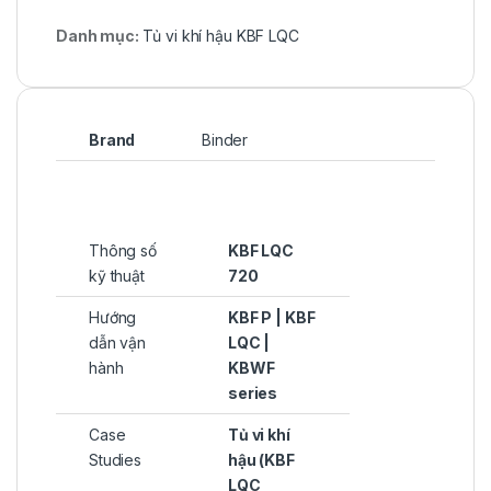
Danh mục:
Tủ vi khí hậu KBF LQC
Brand
Binder
Thông số
KBF LQC
kỹ thuật
720
Hướng
KBF P | KBF
dẫn vận
LQC |
hành
KBWF
series
Case
Tủ vi khí
Studies
hậu (KBF
LQC