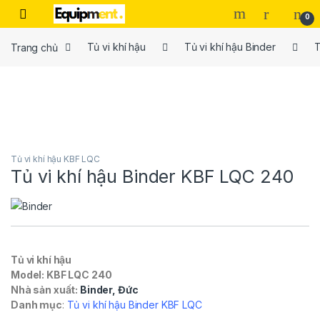
Skip to navigation
Skip to content
0
Trang chủ
Tủ vi khí hậu
Tủ vi khí hậu Binder
T
Tủ vi khí hậu KBF LQC
Tủ vi khí hậu Binder KBF LQC 240
Tủ vi khí hậu
Model: KBF LQC 240
Nhà sản xuất:
Binder, Đức
Danh mục
:
Tủ vi khí hậu Binder KBF LQC