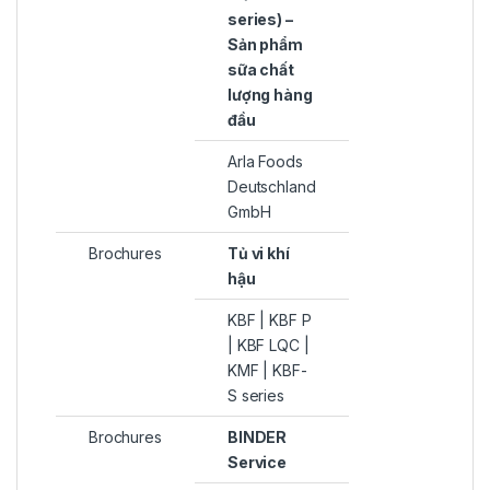
series) –
Sản phẩm
sữa chất
lượng hàng
đầu
Arla Foods
Deutschland
GmbH
Brochures
Tủ vi khí
hậu
KBF | KBF P
| KBF LQC |
KMF | KBF-
S series
Brochures
BINDER
Service