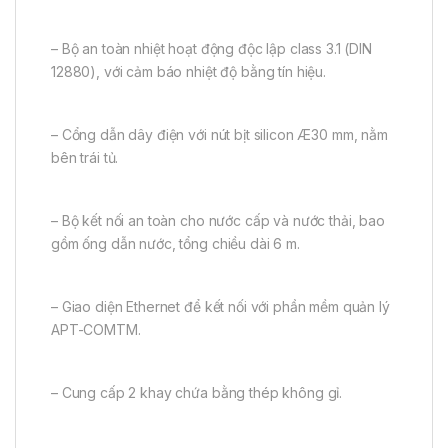
– Bộ an toàn nhiệt hoạt động độc lập class 3.1 (DIN
12880), với cảm báo nhiệt độ bằng tín hiệu.
– Cổng dẫn dây điện với nút bịt silicon Æ30 mm, nằm
bên trái tủ.
– Bộ kết nối an toàn cho nước cấp và nước thải, bao
gồm ống dẫn nước, tổng chiều dài 6 m.
– Giao diện Ethernet để kết nối với phần mềm quản lý
APT-COMTM.
– Cung cấp 2 khay chứa bằng thép không gỉ.