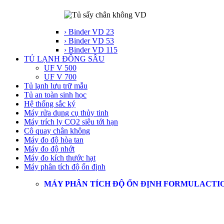
› Binder VD 23
› Binder VD 53
› Binder VD 115
TỦ LẠNH ĐÔNG SÂU
UF V 500
UF V 700
Tủ lạnh lưu trữ mẫu
Tủ an toàn sinh học
Hệ thống sắc ký
Máy rửa dụng cụ thủy tinh
Máy trích ly CO2 siêu tới hạn
Cô quay chân không
Máy đo độ hòa tan
Máy đo độ nhớt
Máy đo kích thước hạt
Máy phân tích độ ổn định
MÁY PHÂN TÍCH ĐỘ ỔN ĐỊNH FORMULACTI