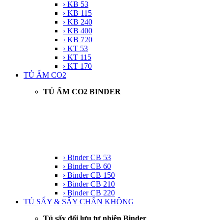
› KB 53
› KB 115
› KB 240
› KB 400
› KB 720
› KT 53
› KT 115
› KT 170
TỦ ẤM CO2
TỦ ẤM CO2 BINDER
› Binder CB 53
› Binder CB 60
› Binder CB 150
› Binder CB 210
› Binder CB 220
TỦ SẤY & SẤY CHÂN KHÔNG
Tủ sấy đối lưu tự nhiên Binder