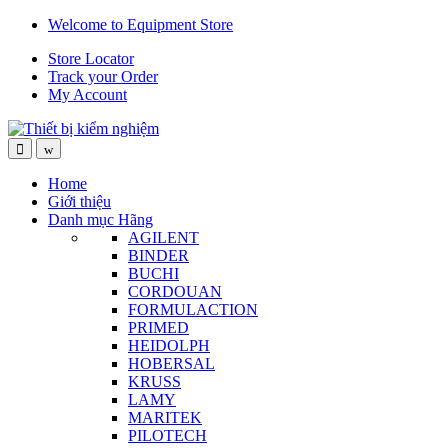
Skip
Skip
Welcome to Equipment Store
to
to
Store Locator
navigation
content
Track your Order
My Account
Home
Giới thiệu
Danh mục Hãng
AGILENT
BINDER
BUCHI
CORDOUAN
FORMULACTION
PRIMED
HEIDOLPH
HOBERSAL
KRUSS
LAMY
MARITEK
PILOTECH