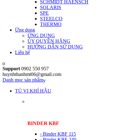
SCHMIDT HAENSCH
SOLARIS
SPE
STEELCO
THERMO
Ứng dụng
ỨNG DỤNG
ỦY QUYỀN HÃNG
HƯỚNG DẪN SỬ DỤNG
Liên hệ
Support
0902 550 957
huynhthanhmt06@gmail.com
Danh mục sản phẩm
TỦ VI KHÍ HẬU
BINDER KBF
› Binder KBF 115
› Binder KBF 240