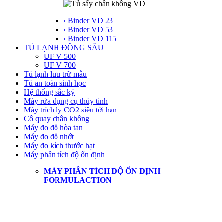
› Binder VD 23
› Binder VD 53
› Binder VD 115
TỦ LẠNH ĐÔNG SÂU
UF V 500
UF V 700
Tủ lạnh lưu trữ mẫu
Tủ an toàn sinh học
Hệ thống sắc ký
Máy rửa dụng cụ thủy tinh
Máy trích ly CO2 siêu tới hạn
Cô quay chân không
Máy đo độ hòa tan
Máy đo độ nhớt
Máy đo kích thước hạt
Máy phân tích độ ổn định
MÁY PHÂN TÍCH ĐỘ ỔN ĐỊNH
FORMULACTION