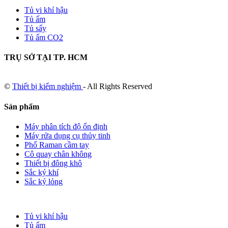
Tủ vi khí hậu
Tủ ấm
Tủ sấy
Tủ ấm CO2
TRỤ SỞ TẠI TP. HCM
©
Thiết bị kiểm nghiệm
- All Rights Reserved
Sản phẩm
Máy phân tích độ ổn định
Máy rửa dụng cụ thủy tinh
Phổ Raman cầm tay
Cô quay chân không
Thiết bị đông khô
Sắc ký khí
Sắc ký lỏng
Tủ vi khí hậu
Tủ ấm