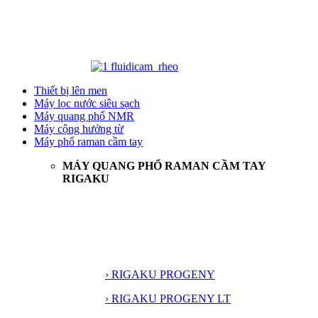
Thiết bị lên men
Máy lọc nước siêu sạch
Máy quang phổ NMR
Máy cộng hưởng từ
Máy phổ raman cầm tay
MÁY QUANG PHỔ RAMAN CẦM TAY
RIGAKU
› RIGAKU PROGENY
› RIGAKU PROGENY LT