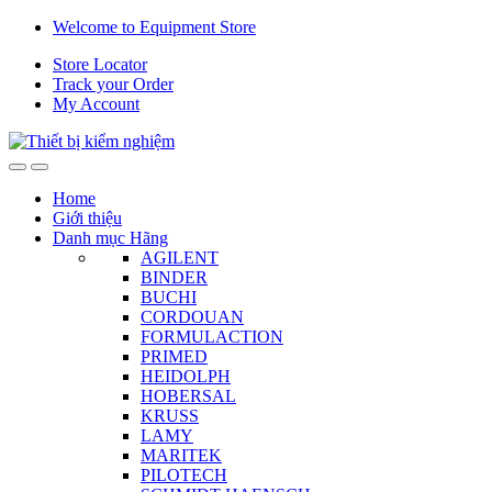
Skip
Skip
Welcome to Equipment Store
to
to
Store Locator
navigation
content
Track your Order
My Account
Home
Giới thiệu
Danh mục Hãng
AGILENT
BINDER
BUCHI
CORDOUAN
FORMULACTION
PRIMED
HEIDOLPH
HOBERSAL
KRUSS
LAMY
MARITEK
PILOTECH