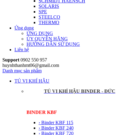
SCHMIDT HAENSCH
SOLARIS
SPE
STEELCO
THERMO
Ứng dụng
ỨNG DỤNG
ỦY QUYỀN HÃNG
HƯỚNG DẪN SỬ DỤNG
Liên hệ
Support
0902 550 957
huynhthanhmt06@gmail.com
Danh mục sản phẩm
TỦ VI KHÍ HẬU
TỦ VI KHÍ HẬU BINDER - ĐỨC
BINDER KBF
› Binder KBF 115
› Binder KBF 240
› Binder KBF 720