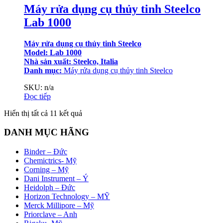
Máy rửa dụng cụ thủy tinh Steelco
Lab 1000
Máy rửa dụng cụ thủy tinh Steelco
Model: Lab 1000
Nhà sản xuất: Steelco, Italia
Danh mục:
Máy rửa dụng cụ thủy tinh Steelco
SKU: n/a
Đọc tiếp
Đã
Hiển thị tất cả 11 kết quả
sắp
xếp
DANH MỤC HÃNG
theo
mới
Binder – Đức
nhất
Chemictrics- Mỹ
Corning – Mỹ
Dani Instrument – Ý
Heidolph – Đức
Horizon Technology – MỸ
Merck Millipore – Mỹ
Priorclave – Anh