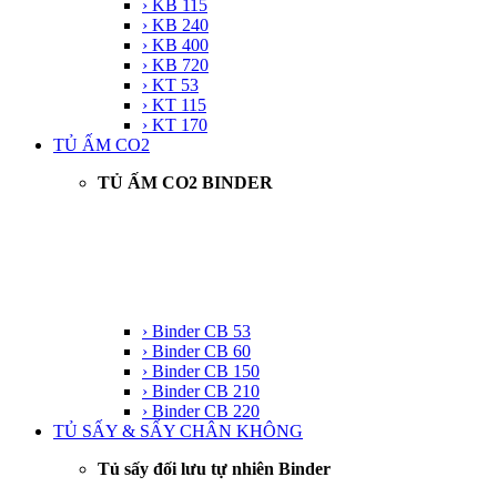
› KB 115
› KB 240
› KB 400
› KB 720
› KT 53
› KT 115
› KT 170
TỦ ẤM CO2
TỦ ẤM CO2 BINDER
› Binder CB 53
› Binder CB 60
› Binder CB 150
› Binder CB 210
› Binder CB 220
TỦ SẤY & SẤY CHÂN KHÔNG
Tủ sấy đối lưu tự nhiên Binder