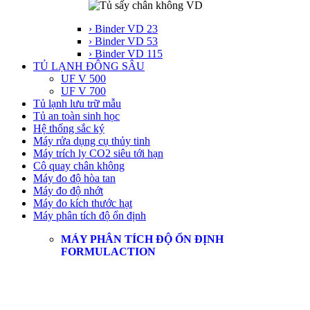
› Binder VD 23
› Binder VD 53
› Binder VD 115
TỦ LẠNH ĐÔNG SÂU
UF V 500
UF V 700
Tủ lạnh lưu trữ mẫu
Tủ an toàn sinh học
Hệ thống sắc ký
Máy rửa dụng cụ thủy tinh
Máy trích ly CO2 siêu tới hạn
Cô quay chân không
Máy đo độ hòa tan
Máy đo độ nhớt
Máy đo kích thước hạt
Máy phân tích độ ổn định
MÁY PHÂN TÍCH ĐỘ ỔN ĐỊNH
FORMULACTION