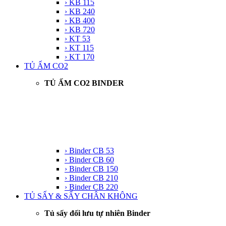
› KB 115
› KB 240
› KB 400
› KB 720
› KT 53
› KT 115
› KT 170
TỦ ẤM CO2
TỦ ẤM CO2 BINDER
› Binder CB 53
› Binder CB 60
› Binder CB 150
› Binder CB 210
› Binder CB 220
TỦ SẤY & SẤY CHÂN KHÔNG
Tủ sấy đối lưu tự nhiên Binder