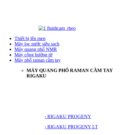
Thiết bị lên men
Máy lọc nước siêu sạch
Máy quang phổ NMR
Máy cộng hưởng từ
Máy phổ raman cầm tay
MÁY QUANG PHỔ RAMAN CẦM TAY
RIGAKU
› RIGAKU PROGENY
› RIGAKU PROGENY LT