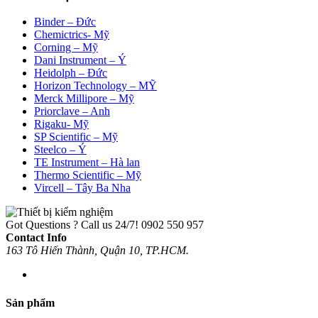
theo
mới
Binder – Đức
nhất
Chemictrics- Mỹ
Corning – Mỹ
Dani Instrument – Ý
Heidolph – Đức
Horizon Technology – MỸ
Merck Millipore – Mỹ
Priorclave – Anh
Rigaku- Mỹ
SP Scientific – Mỹ
Steelco – Ý
TE Instrument – Hà lan
Thermo Scientific – Mỹ
Vircell – Tây Ba Nha
Got Questions ? Call us 24/7!
0902 550 957
Contact Info
163 Tô Hiến Thành, Quận 10, TP.HCM.
Sản phẩm