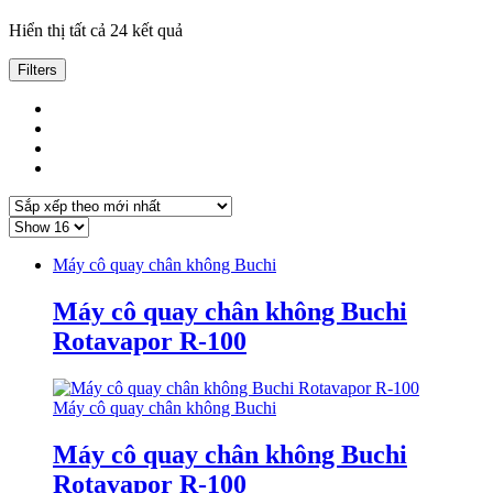
Đã
Hiển thị tất cả 24 kết quả
sắp
xếp
Filters
theo
mới
nhất
Máy cô quay chân không Buchi
Máy cô quay chân không Buchi
Rotavapor R-100
Máy cô quay chân không Buchi
Máy cô quay chân không Buchi
Rotavapor R-100