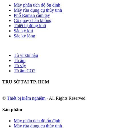
Máy phân tích độ ổn định
Máy rửa dụng cụ thủy tinh
Phổ Raman cầm tay
Cô quay chân không
Thiết bị đông khô
Sắc ký khí
Sắc ký lỏng
Tủ vi khí hậu
Tủ ấm
Tủ sấy
Tủ ấm CO2
TRỤ SỞ TẠI TP. HCM
©
Thiết bị kiểm nghiệm
- All Rights Reserved
Sản phẩm
Máy phân tích độ ổn định
Máy rửa dụng cụ thủy tinh