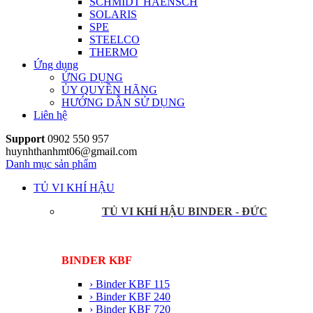
SCHMIDT HAENSCH
SOLARIS
SPE
STEELCO
THERMO
Ứng dụng
ỨNG DỤNG
ỦY QUYỀN HÃNG
HƯỚNG DẪN SỬ DỤNG
Liên hệ
Support
0902 550 957
huynhthanhmt06@gmail.com
Danh mục sản phẩm
TỦ VI KHÍ HẬU
TỦ VI KHÍ HẬU BINDER - ĐỨC
BINDER KBF
› Binder KBF 115
› Binder KBF 240
› Binder KBF 720