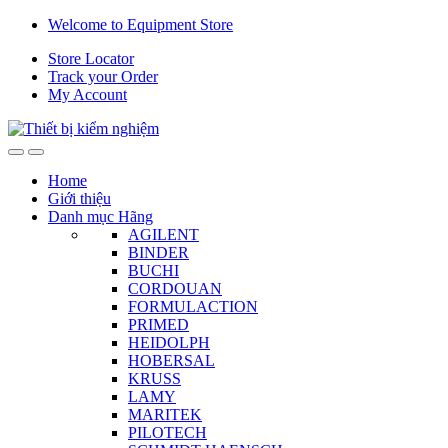
Skip
Skip
Welcome to Equipment Store
to
to
Store Locator
navigation
content
Track your Order
My Account
Home
Giới thiệu
Danh mục Hãng
AGILENT
BINDER
BUCHI
CORDOUAN
FORMULACTION
PRIMED
HEIDOLPH
HOBERSAL
KRUSS
LAMY
MARITEK
PILOTECH