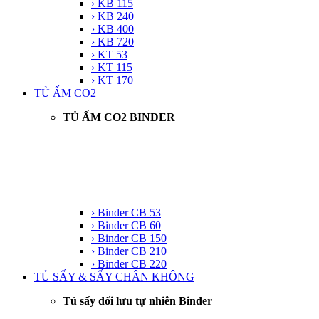
› KB 115
› KB 240
› KB 400
› KB 720
› KT 53
› KT 115
› KT 170
TỦ ẤM CO2
TỦ ẤM CO2 BINDER
› Binder CB 53
› Binder CB 60
› Binder CB 150
› Binder CB 210
› Binder CB 220
TỦ SẤY & SẤY CHÂN KHÔNG
Tủ sấy đối lưu tự nhiên Binder