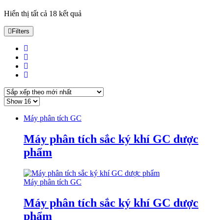
Đã
Hiển thị tất cả 18 kết quả
sắp
xếp
Filters
theo
mới
nhất
Máy phân tích GC
Máy phân tích sắc ký khí GC dược
phẩm
Máy phân tích GC
Máy phân tích sắc ký khí GC dược
phẩm