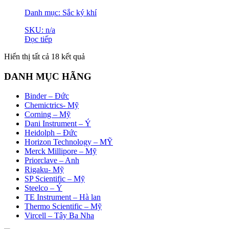
Danh mục: Sắc ký khí
SKU: n/a
Đọc tiếp
Đã
Hiển thị tất cả 18 kết quả
sắp
xếp
DANH MỤC HÃNG
theo
mới
Binder – Đức
nhất
Chemictrics- Mỹ
Corning – Mỹ
Dani Instrument – Ý
Heidolph – Đức
Horizon Technology – MỸ
Merck Millipore – Mỹ
Priorclave – Anh
Rigaku- Mỹ
SP Scientific – Mỹ
Steelco – Ý
TE Instrument – Hà lan
Thermo Scientific – Mỹ
Vircell – Tây Ba Nha