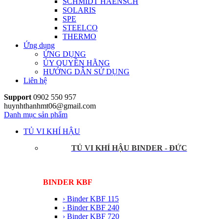
SCHMIDT HAENSCH
SOLARIS
SPE
STEELCO
THERMO
Ứng dụng
ỨNG DỤNG
ỦY QUYỀN HÃNG
HƯỚNG DẪN SỬ DỤNG
Liên hệ
Support
0902 550 957
huynhthanhmt06@gmail.com
Danh mục sản phẩm
TỦ VI KHÍ HẬU
TỦ VI KHÍ HẬU BINDER - ĐỨC
BINDER KBF
› Binder KBF 115
› Binder KBF 240
› Binder KBF 720