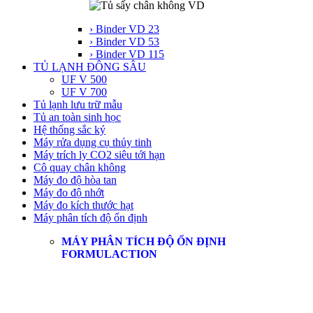
› Binder VD 23
› Binder VD 53
› Binder VD 115
TỦ LẠNH ĐÔNG SÂU
UF V 500
UF V 700
Tủ lạnh lưu trữ mẫu
Tủ an toàn sinh học
Hệ thống sắc ký
Máy rửa dụng cụ thủy tinh
Máy trích ly CO2 siêu tới hạn
Cô quay chân không
Máy đo độ hòa tan
Máy đo độ nhớt
Máy đo kích thước hạt
Máy phân tích độ ổn định
MÁY PHÂN TÍCH ĐỘ ỔN ĐỊNH
FORMULACTION