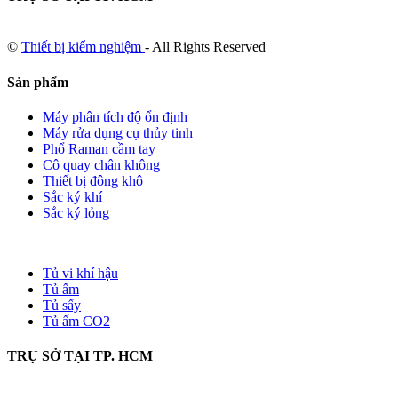
©
Thiết bị kiểm nghiệm
- All Rights Reserved
Sản phẩm
Máy phân tích độ ổn định
Máy rửa dụng cụ thủy tinh
Phổ Raman cầm tay
Cô quay chân không
Thiết bị đông khô
Sắc ký khí
Sắc ký lỏng
Tủ vi khí hậu
Tủ ấm
Tủ sấy
Tủ ấm CO2
TRỤ SỞ TẠI TP. HCM