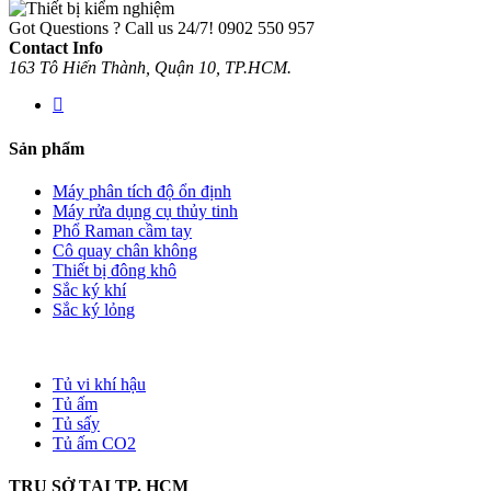
Got Questions ? Call us 24/7!
0902 550 957
Contact Info
163 Tô Hiến Thành, Quận 10, TP.HCM.
Sản phẩm
Máy phân tích độ ổn định
Máy rửa dụng cụ thủy tinh
Phổ Raman cầm tay
Cô quay chân không
Thiết bị đông khô
Sắc ký khí
Sắc ký lỏng
Tủ vi khí hậu
Tủ ấm
Tủ sấy
Tủ ấm CO2
TRỤ SỞ TẠI TP. HCM