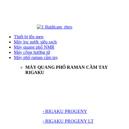
Thiết bị lên men
Máy lọc nước siêu sạch
Máy quang phổ NMR
Máy cộng hưởng từ
Máy phổ raman cầm tay
MÁY QUANG PHỔ RAMAN CẦM TAY
RIGAKU
› RIGAKU PROGENY
› RIGAKU PROGENY LT