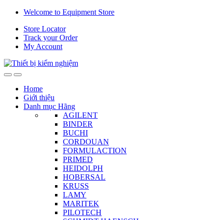
Skip
Skip
Welcome to Equipment Store
to
to
Store Locator
navigation
content
Track your Order
My Account
Home
Giới thiệu
Danh mục Hãng
AGILENT
BINDER
BUCHI
CORDOUAN
FORMULACTION
PRIMED
HEIDOLPH
HOBERSAL
KRUSS
LAMY
MARITEK
PILOTECH