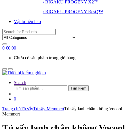
› RIGAKU PROGENY X2™
› RIGAKU PROGENY ResQ™
Vật tư tiêu hao
Search
for:
0
€
0.00
Chưa có sản phẩm trong giỏ hàng.
Search
Tìm
Tìm kiếm
kiếm:
0
Trang chủ
Tủ sấy
Tủ sấy Memmert
Tủ sấy lạnh chân không Vocool
Memmert
Tủ sấy lạnh chân không Vocool