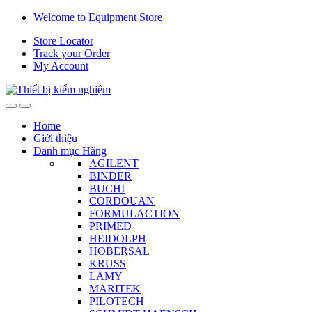
Skip
Skip
Welcome to Equipment Store
to
to
Store Locator
navigation
content
Track your Order
My Account
Home
Giới thiệu
Danh mục Hãng
AGILENT
BINDER
BUCHI
CORDOUAN
FORMULACTION
PRIMED
HEIDOLPH
HOBERSAL
KRUSS
LAMY
MARITEK
PILOTECH