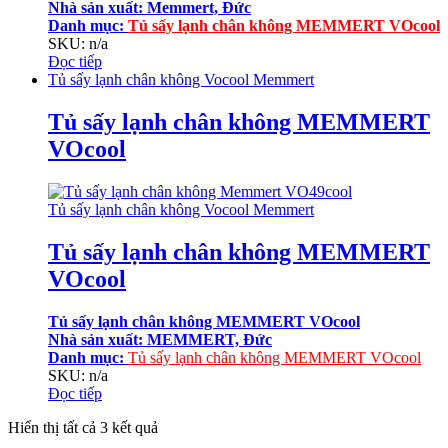
Nhà sản xuất: Memmert, Đức
Danh mục
:
Tủ sấy lạnh chân không MEMMERT VOcool
SKU: n/a
Đọc tiếp
Tủ sấy lạnh chân không Vocool Memmert
Tủ sấy lạnh chân không MEMMERT
VOcool
Tủ sấy lạnh chân không Vocool Memmert
Tủ sấy lạnh chân không MEMMERT
VOcool
Tủ sấy lạnh chân không MEMMERT VOcool
Nhà sản xuất: MEMMERT, Đức
Danh mục:
Tủ sấy lạnh chân không MEMMERT VOcool
SKU: n/a
Đọc tiếp
Đã
Hiển thị tất cả 3 kết quả
sắp