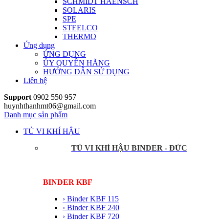
SCHMIDT HAENSCH
SOLARIS
SPE
STEELCO
THERMO
Ứng dụng
ỨNG DỤNG
ỦY QUYỀN HÃNG
HƯỚNG DẪN SỬ DỤNG
Liên hệ
Support
0902 550 957
huynhthanhmt06@gmail.com
Danh mục sản phẩm
TỦ VI KHÍ HẬU
TỦ VI KHÍ HẬU BINDER - ĐỨC
BINDER KBF
› Binder KBF 115
› Binder KBF 240
› Binder KBF 720