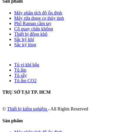
Sản phẩm
Máy phân tích độ ổn định
Máy rửa dụng cụ thủy tinh
Phổ Raman cầm tay
Cô quay chân không
Thiết bị đông khô
Sắc ký khí
Sắc ký lỏng
Tủ vi khí hậu
Tủ ấm
Tủ sấy
Tủ ấm CO2
TRỤ SỞ TẠI TP. HCM
©
Thiết bị kiểm nghiệm
- All Rights Reserved
Sản phẩm