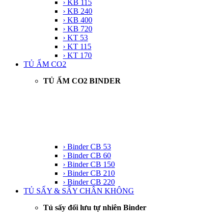
› KB 115
› KB 240
› KB 400
› KB 720
› KT 53
› KT 115
› KT 170
TỦ ẤM CO2
TỦ ẤM CO2 BINDER
› Binder CB 53
› Binder CB 60
› Binder CB 150
› Binder CB 210
› Binder CB 220
TỦ SẤY & SẤY CHÂN KHÔNG
Tủ sấy đối lưu tự nhiên Binder