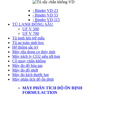
› Binder VD 23
› Binder VD 53
› Binder VD 115
TỦ LẠNH ĐÔNG SÂU
UF V 500
UF V 700
Tủ lạnh lưu trữ mẫu
Tủ an toàn sinh học
Hệ thống sắc ký
Máy rửa dụng cụ thủy tinh
Máy trích ly CO2 siêu tới hạn
Cô quay chân không
Máy đo độ hòa tan
Máy đo độ nhớt
Máy đo kích thước hạt
Máy phân tích độ ổn định
MÁY PHÂN TÍCH ĐỘ ỔN ĐỊNH
FORMULACTION