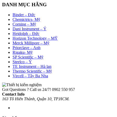
xếp
DANH MỤC HÃNG
theo
mới
Binder – Đức
nhất
Chemictrics- Mỹ
Corning – Mỹ
Dani Instrument – Ý
Heidolph – Đức
Horizon Technology – MỸ
Merck Millipore – Mỹ
Priorclave – Anh
Rigaku- Mỹ
SP Scientific – Mỹ
Steelco – Ý
TE Instrument – Hà lan
Thermo Scientific – Mỹ
Vircell – Tây Ba Nha
Got Questions ? Call us 24/7!
0902 550 957
Contact Info
163 Tô Hiến Thành, Quận 10, TP.HCM.