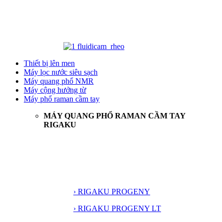
Thiết bị lên men
Máy lọc nước siêu sạch
Máy quang phổ NMR
Máy cộng hưởng từ
Máy phổ raman cầm tay
MÁY QUANG PHỔ RAMAN CẦM TAY
RIGAKU
› RIGAKU PROGENY
› RIGAKU PROGENY LT