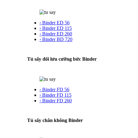
› Binder ED 56
› Binder ED 115
› Binder ED 260
› Binder BD 720
Tủ sấy đối lưu cưỡng bức Binder
› Binder FD 56
› Binder FD 115
› Binder FD 260
Tủ sấy chân không Binder