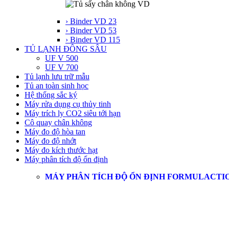
› Binder VD 23
› Binder VD 53
› Binder VD 115
TỦ LẠNH ĐÔNG SÂU
UF V 500
UF V 700
Tủ lạnh lưu trữ mẫu
Tủ an toàn sinh học
Hệ thống sắc ký
Máy rửa dụng cụ thủy tinh
Máy trích ly CO2 siêu tới hạn
Cô quay chân không
Máy đo độ hòa tan
Máy đo độ nhớt
Máy đo kích thước hạt
Máy phân tích độ ổn định
MÁY PHÂN TÍCH ĐỘ ỔN ĐỊNH FORMULACTI