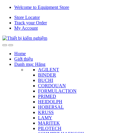
Skip
Skip
Welcome to Equipment Store
to
to
Store Locator
navigation
content
Track your Order
My Account
Home
Giới thiệu
Danh mục Hãng
AGILENT
BINDER
BUCHI
CORDOUAN
FORMULACTION
PRIMED
HEIDOLPH
HOBERSAL
KRUSS
LAMY
MARITEK
PILOTECH