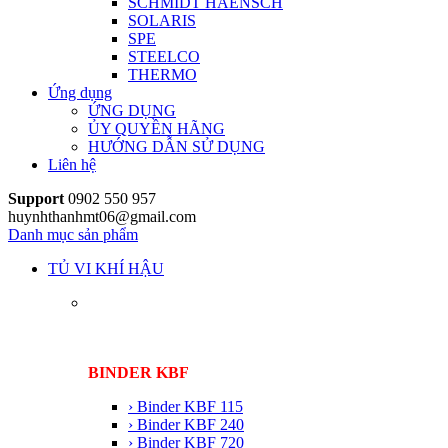
SCHMIDT HAENSCH
SOLARIS
SPE
STEELCO
THERMO
Ứng dụng
ỨNG DỤNG
ỦY QUYỀN HÃNG
HƯỚNG DẪN SỬ DỤNG
Liên hệ
Support
0902 550 957
huynhthanhmt06@gmail.com
Danh mục sản phẩm
TỦ VI KHÍ HẬU
BINDER KBF
› Binder KBF 115
› Binder KBF 240
› Binder KBF 720