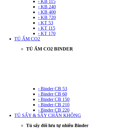
› KB 115
› KB 240
› KB 400
› KB 720
› KT 53
› KT 115
› KT 170
TỦ ẤM CO2
TỦ ẤM CO2 BINDER
› Binder CB 53
› Binder CB 60
› Binder CB 150
› Binder CB 210
› Binder CB 220
TỦ SẤY & SẤY CHÂN KHÔNG
Tủ sấy đối lưu tự nhiên Binder