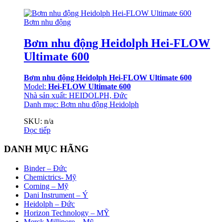
Bơm nhu động
Bơm nhu động Heidolph Hei-FLOW
Ultimate 600
Bơm nhu động Heidolph Hei-FLOW Ultimate 600
Model:
Hei-FLOW Ultimate 600
Nhà sản xuất: HEIDOLPH, Đức
Danh mục:
Bơm nhu động Heidolph
SKU: n/a
Đọc tiếp
DANH MỤC HÃNG
Binder – Đức
Chemictrics- Mỹ
Corning – Mỹ
Dani Instrument – Ý
Heidolph – Đức
Horizon Technology – MỸ
Merck Millipore – Mỹ