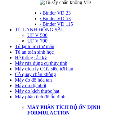
› Binder VD 23
› Binder VD 53
› Binder VD 115
TỦ LẠNH ĐÔNG SÂU
UF V 500
UF V 700
Tủ lạnh lưu trữ mẫu
Tủ an toàn sinh học
Hệ thống sắc ký
Máy rửa dụng cụ thủy tinh
Máy trích ly CO2 siêu tới hạn
Cô quay chân không
Máy đo độ hòa tan
Máy đo độ nhớt
Máy đo kích thước hạt
Máy phân tích độ ổn định
MÁY PHÂN TÍCH ĐỘ ỔN ĐỊNH
FORMULACTION