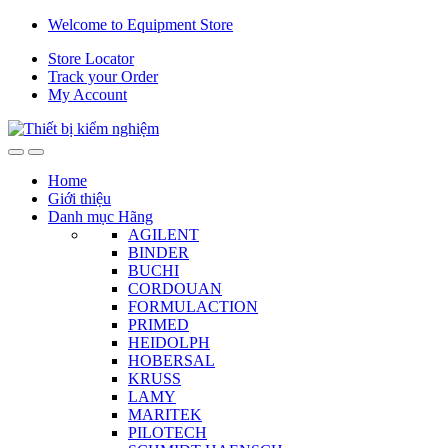
Skip
Skip
Welcome to Equipment Store
to
to
Store Locator
navigation
content
Track your Order
My Account
Home
Giới thiệu
Danh mục Hãng
AGILENT
BINDER
BUCHI
CORDOUAN
FORMULACTION
PRIMED
HEIDOLPH
HOBERSAL
KRUSS
LAMY
MARITEK
PILOTECH