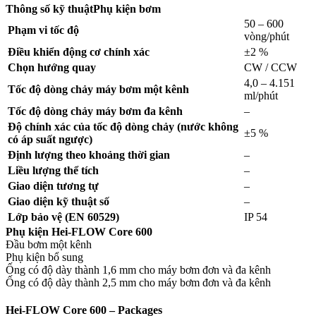
Thông số kỹ thuật
Phụ kiện bơm
50 – 600
Phạm vi tốc độ
vòng/phút
Điều khiển động cơ chính xác
±2 %
Chọn hướng quay
CW / CCW
4,0 – 4.151
Tốc độ dòng chảy máy bơm một kênh
ml/phút
Tốc độ dòng chảy máy bơm đa kênh
–
Độ chính xác của tốc độ dòng chảy (nước không
±5 %
có áp suất ngược)
Định lượng theo khoảng thời gian
–
Liều lượng thể tích
–
Giao diện tương tự
–
Giao diện kỹ thuật số
–
Lớp bảo vệ (EN 60529)
IP 54
Phụ kiện Hei-FLOW Core 600
Đầu bơm một kênh
Phụ kiện bổ sung
Ống có độ dày thành 1,6 mm cho máy bơm đơn và đa kênh
Ống có độ dày thành 2,5 mm cho máy bơm đơn và đa kênh
Hei-FLOW Core 600 – Packages