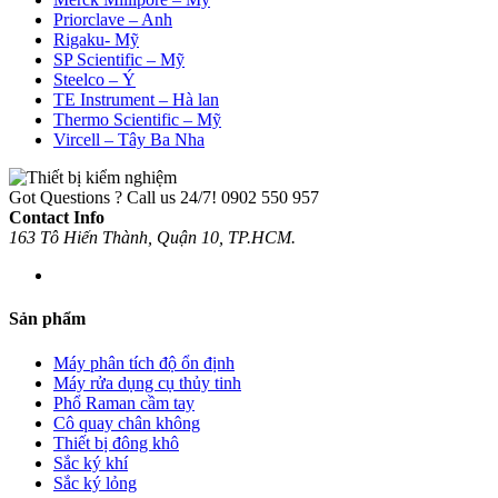
Priorclave – Anh
Rigaku- Mỹ
SP Scientific – Mỹ
Steelco – Ý
TE Instrument – Hà lan
Thermo Scientific – Mỹ
Vircell – Tây Ba Nha
Got Questions ? Call us 24/7!
0902 550 957
Contact Info
163 Tô Hiến Thành, Quận 10, TP.HCM.
Sản phẩm
Máy phân tích độ ổn định
Máy rửa dụng cụ thủy tinh
Phổ Raman cầm tay
Cô quay chân không
Thiết bị đông khô
Sắc ký khí
Sắc ký lỏng