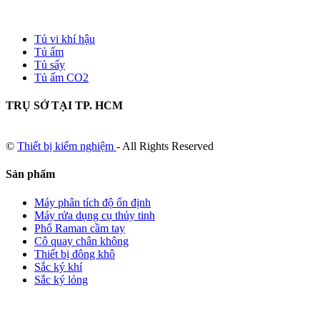
Tủ vi khí hậu
Tủ ấm
Tủ sấy
Tủ ấm CO2
TRỤ SỞ TẠI TP. HCM
©
Thiết bị kiểm nghiệm
- All Rights Reserved
Sản phẩm
Máy phân tích độ ổn định
Máy rửa dụng cụ thủy tinh
Phổ Raman cầm tay
Cô quay chân không
Thiết bị đông khô
Sắc ký khí
Sắc ký lỏng