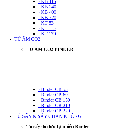
› KB 115
› KB 240
› KB 400
› KB 720
› KT 53
› KT 115
› KT 170
TỦ ẤM CO2
TỦ ẤM CO2 BINDER
› Binder CB 53
› Binder CB 60
› Binder CB 150
› Binder CB 210
› Binder CB 220
TỦ SẤY & SẤY CHÂN KHÔNG
Tủ sấy đối lưu tự nhiên Binder