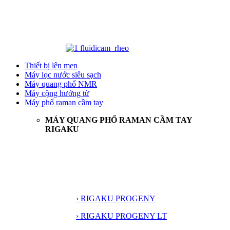
Thiết bị lên men
Máy lọc nước siêu sạch
Máy quang phổ NMR
Máy cộng hưởng từ
Máy phổ raman cầm tay
MÁY QUANG PHỔ RAMAN CẦM TAY
RIGAKU
› RIGAKU PROGENY
› RIGAKU PROGENY LT