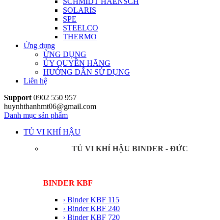
SCHMIDT HAENSCH
SOLARIS
SPE
STEELCO
THERMO
Ứng dụng
ỨNG DỤNG
ỦY QUYỀN HÃNG
HƯỚNG DẪN SỬ DỤNG
Liên hệ
Support
0902 550 957
huynhthanhmt06@gmail.com
Danh mục sản phẩm
TỦ VI KHÍ HẬU
TỦ VI KHÍ HẬU BINDER - ĐỨC
BINDER KBF
› Binder KBF 115
› Binder KBF 240
› Binder KBF 720