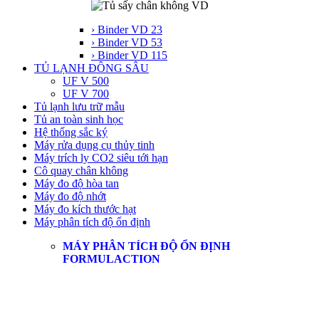
› Binder VD 23
› Binder VD 53
› Binder VD 115
TỦ LẠNH ĐÔNG SÂU
UF V 500
UF V 700
Tủ lạnh lưu trữ mẫu
Tủ an toàn sinh học
Hệ thống sắc ký
Máy rửa dụng cụ thủy tinh
Máy trích ly CO2 siêu tới hạn
Cô quay chân không
Máy đo độ hòa tan
Máy đo độ nhớt
Máy đo kích thước hạt
Máy phân tích độ ổn định
MÁY PHÂN TÍCH ĐỘ ỔN ĐỊNH
FORMULACTION