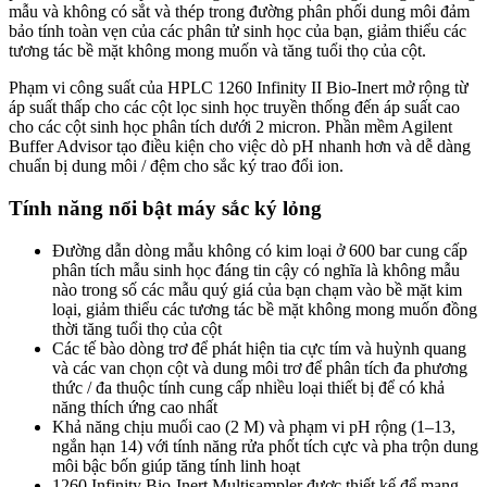
mẫu và không có sắt và thép trong đường phân phối dung môi đảm
bảo tính toàn vẹn của các phân tử sinh học của bạn, giảm thiểu các
tương tác bề mặt không mong muốn và tăng tuổi thọ của cột.
Phạm vi công suất của HPLC 1260 Infinity II Bio-Inert mở rộng từ
áp suất thấp cho các cột lọc sinh học truyền thống đến áp suất cao
cho các cột sinh học phân tích dưới 2 micron. Phần mềm Agilent
Buffer Advisor tạo điều kiện cho việc dò pH nhanh hơn và dễ dàng
chuẩn bị dung môi / đệm cho sắc ký trao đổi ion.
Tính năng nổi bật máy sắc ký lỏng
Đường dẫn dòng mẫu không có kim loại ở 600 bar cung cấp
phân tích mẫu sinh học đáng tin cậy có nghĩa là không mẫu
nào trong số các mẫu quý giá của bạn chạm vào bề mặt kim
loại, giảm thiểu các tương tác bề mặt không mong muốn đồng
thời tăng tuổi thọ của cột
Các tế bào dòng trơ ​​để phát hiện tia cực tím và huỳnh quang
và các van chọn cột và dung môi trơ để phân tích đa phương
thức / đa thuộc tính cung cấp nhiều loại thiết bị để có khả
năng thích ứng cao nhất
Khả năng chịu muối cao (2 M) và phạm vi pH rộng (1–13,
ngắn hạn 14) với tính năng rửa phốt tích cực và pha trộn dung
môi bậc bốn giúp tăng tính linh hoạt
1260 Infinity Bio-Inert Multisampler được thiết kế để mang