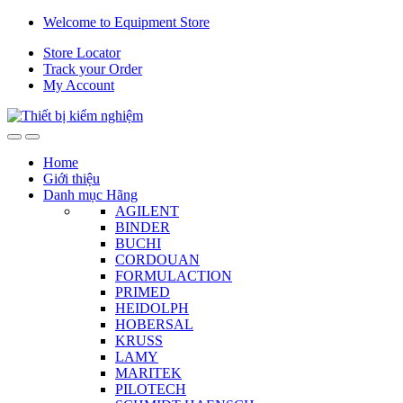
Skip
Skip
Welcome to Equipment Store
to
to
Store Locator
navigation
content
Track your Order
My Account
Home
Giới thiệu
Danh mục Hãng
AGILENT
BINDER
BUCHI
CORDOUAN
FORMULACTION
PRIMED
HEIDOLPH
HOBERSAL
KRUSS
LAMY
MARITEK
PILOTECH