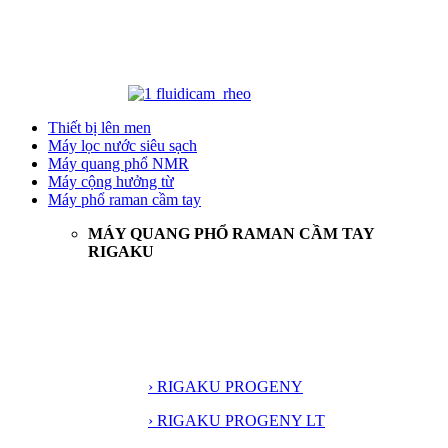
Thiết bị lên men
Máy lọc nước siêu sạch
Máy quang phổ NMR
Máy cộng hưởng từ
Máy phổ raman cầm tay
MÁY QUANG PHỔ RAMAN CẦM TAY
RIGAKU
› RIGAKU PROGENY
› RIGAKU PROGENY LT