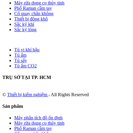
Máy rửa dụng cụ thủy tinh
Phổ Raman cầm tay
Cô quay chân không
Thiết bị đông khô
Sắc ký khí
Sắc ký lỏng
Tủ vi khí hậu
Tủ ấm
Tủ sấy
Tủ ấm CO2
TRỤ SỞ TẠI TP. HCM
©
Thiết bị kiểm nghiệm
- All Rights Reserved
Sản phẩm
Máy phân tích độ ổn định
Máy rửa dụng cụ thủy tinh
Phổ Raman cầm tay