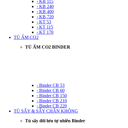
› KB 115
› KB 240
› KB 400
› KB 720
› KT 53
› KT 115
› KT 170
TỦ ẤM CO2
TỦ ẤM CO2 BINDER
› Binder CB 53
› Binder CB 60
› Binder CB 150
› Binder CB 210
› Binder CB 220
TỦ SẤY & SẤY CHÂN KHÔNG
Tủ sấy đối lưu tự nhiên Binder