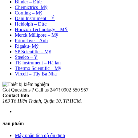
Binder – Đức
Chemictrics- Mỹ
Corning – Mỹ
Dani Instrument – Ý
Heidolph – Đức
Horizon Technology – MỸ
Merck Millipore – Mỹ
Priorclave – Anh
Rigaku- Mỹ
SP Scientific – Mỹ
Steelco – Ý
TE Instrument – Hà lan
Thermo Scientific – Mỹ
Vircell – Tây Ba Nha
Got Questions ? Call us 24/7!
0902 550 957
Contact Info
163 Tô Hiến Thành, Quận 10, TP.HCM.
Sản phẩm
Máy phân tích độ ổn định