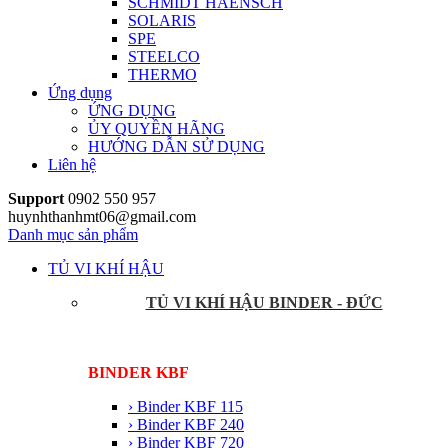
SCHMIDT HAENSCH
SOLARIS
SPE
STEELCO
THERMO
Ứng dụng
ỨNG DỤNG
ỦY QUYỀN HÃNG
HƯỚNG DẪN SỬ DỤNG
Liên hệ
Support
0902 550 957
huynhthanhmt06@gmail.com
Danh mục sản phẩm
TỦ VI KHÍ HẬU
TỦ VI KHÍ HẬU BINDER - ĐỨC
BINDER KBF
› Binder KBF 115
› Binder KBF 240
› Binder KBF 720