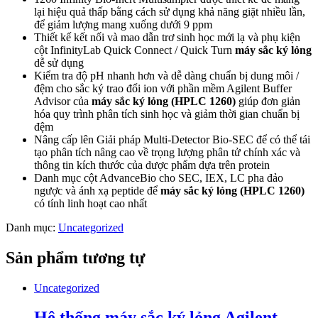
lại hiệu quả thấp bằng cách sử dụng khả năng giặt nhiều lần,
để giảm lượng mang xuống dưới 9 ppm
Thiết kế kết nối và mao dẫn trơ sinh học mới lạ và phụ kiện
cột InfinityLab Quick Connect / Quick Turn
máy sắc ký lỏng
dễ sử dụng
Kiểm tra độ pH nhanh hơn và dễ dàng chuẩn bị dung môi /
đệm cho sắc ký trao đổi ion với phần mềm Agilent Buffer
Advisor của
máy sắc ký lỏng (HPLC 1260)
giúp đơn giản
hóa quy trình phân tích sinh học và giảm thời gian chuẩn bị
đệm
Nâng cấp lên Giải pháp Multi-Detector Bio-SEC để có thể tái
tạo phân tích nâng cao về trọng lượng phân tử chính xác và
thông tin kích thước của dược phẩm dựa trên protein
Danh mục cột AdvanceBio cho SEC, IEX, LC pha đảo
ngược và ánh xạ peptide để
máy sắc ký lỏng (HPLC 1260)
có tính linh hoạt cao nhất
Danh mục:
Uncategorized
Sản phẩm tương tự
Uncategorized
Hệ thống máy sắc ký lỏng Agilent