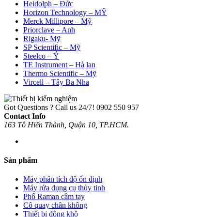
Heidolph – Đức
Horizon Technology – MỸ
Merck Millipore – Mỹ
Priorclave – Anh
Rigaku- Mỹ
SP Scientific – Mỹ
Steelco – Ý
TE Instrument – Hà lan
Thermo Scientific – Mỹ
Vircell – Tây Ba Nha
Got Questions ? Call us 24/7!
0902 550 957
Contact Info
163 Tô Hiến Thành, Quận 10, TP.HCM.
Sản phẩm
Máy phân tích độ ổn định
Máy rửa dụng cụ thủy tinh
Phổ Raman cầm tay
Cô quay chân không
Thiết bị đông khô