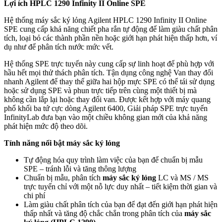
Lợi ích HPLC 1290 Infinity II Online SPE
Hệ thống máy sắc ký lỏng Agilent HPLC 1290 Infinity II Online
SPE cung cấp khả năng chiết pha rắn tự động để làm giàu chất phân
tích, loại bỏ các thành phần nền hoặc giới hạn phát hiện thấp hơn, ví
dụ như để phân tích nước mức vết.
Hệ thống SPE trực tuyến này cung cấp sự linh hoạt để phù hợp với
hầu hết mọi thử thách phân tích. Tận dụng công nghệ Van thay đổi
nhanh Agilent để thay thế giữa hai hộp mực SPE có thể tái sử dụng
hoặc sử dụng SPE và phun trực tiếp trên cùng một thiết bị mà
không cần lắp lại hoặc thay đổi van. Được kết hợp với máy quang
phổ khối ba tứ cực dòng Agilent 6400, Giải pháp SPE trực tuyến
InfinityLab đưa bạn vào một chiều không gian mới của khả năng
phát hiện mức độ theo dõi.
Tính năng nổi bật máy sắc ký lỏng
Tự động hóa quy trình làm việc của bạn để chuẩn bị mẫu
SPE – tránh lỗi và tăng thông lượng
Chuẩn bị mẫu, phân tích
máy sắc ký lỏng
LC và MS / MS
trực tuyến chỉ với một nỗ lực duy nhất – tiết kiệm thời gian và
chi phí
Làm giàu chất phân tích của bạn để đạt đến giới hạn phát hiện
thấp nhất và tăng độ chắc chắn trong phân tích của
máy sắc