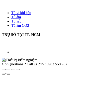
Tủ vi khí hậu
Tủ ấm
Tủ sấy
Tủ ấm CO2
TRỤ SỞ TẠI TP. HCM
Got Questions ? Call us 24/7!
0902 550 957