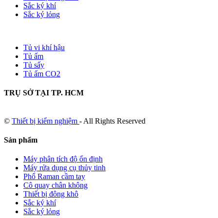
Sắc ký khí
Sắc ký lỏng
Tủ vi khí hậu
Tủ ấm
Tủ sấy
Tủ ấm CO2
TRỤ SỞ TẠI TP. HCM
©
Thiết bị kiểm nghiệm
- All Rights Reserved
Sản phẩm
Máy phân tích độ ổn định
Máy rửa dụng cụ thủy tinh
Phổ Raman cầm tay
Cô quay chân không
Thiết bị đông khô
Sắc ký khí
Sắc ký lỏng