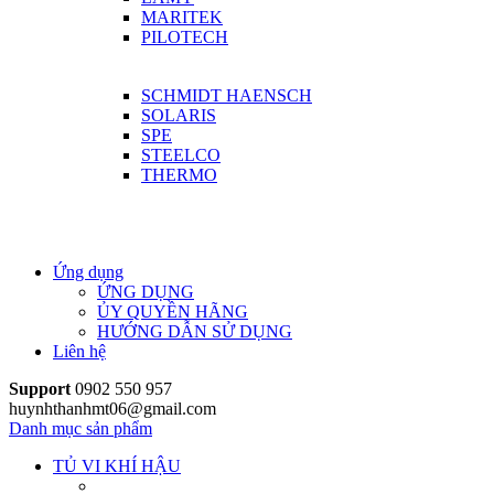
MARITEK
PILOTECH
SCHMIDT HAENSCH
SOLARIS
SPE
STEELCO
THERMO
Ứng dụng
ỨNG DỤNG
ỦY QUYỀN HÃNG
HƯỚNG DẪN SỬ DỤNG
Liên hệ
Support
0902 550 957
huynhthanhmt06@gmail.com
Danh mục sản phẩm
TỦ VI KHÍ HẬU