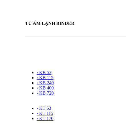
TỦ ẤM LẠNH BINDER
› KB 53
› KB 115
› KB 240
› KB 400
› KB 720
› KT 53
› KT 115
› KT 170