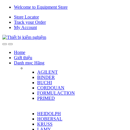
Skip
Skip
Welcome to Equipment Store
to
to
Store Locator
navigation
content
Track your Order
My Account
Home
Giới thiệu
Danh mục Hãng
AGILENT
BINDER
BUCHI
CORDOUAN
FORMULACTION
PRIMED
HEIDOLPH
HOBERSAL
KRUSS
LAMY