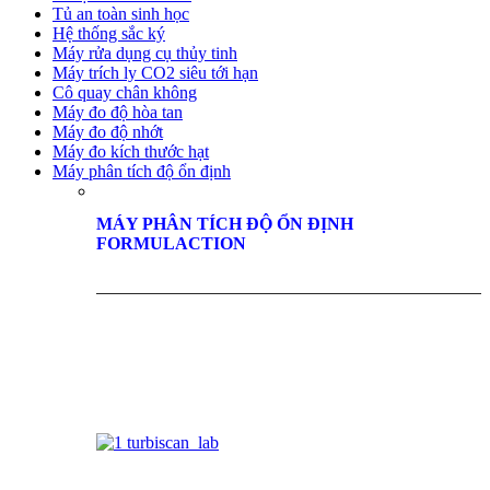
Tủ an toàn sinh học
Hệ thống sắc ký
Máy rửa dụng cụ thủy tinh
Máy trích ly CO2 siêu tới hạn
Cô quay chân không
Máy đo độ hòa tan
Máy đo độ nhớt
Máy đo kích thước hạt
Máy phân tích độ ổn định
MÁY PHÂN TÍCH ĐỘ ỔN ĐỊNH
FORMULACTION