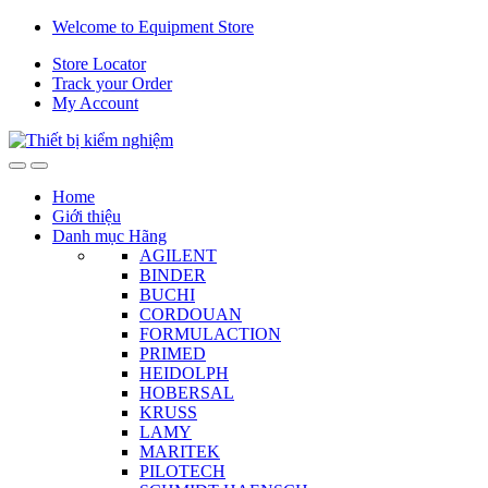
Skip
Skip
Welcome to Equipment Store
to
to
Store Locator
navigation
content
Track your Order
My Account
Home
Giới thiệu
Danh mục Hãng
AGILENT
BINDER
BUCHI
CORDOUAN
FORMULACTION
PRIMED
HEIDOLPH
HOBERSAL
KRUSS
LAMY
MARITEK
PILOTECH