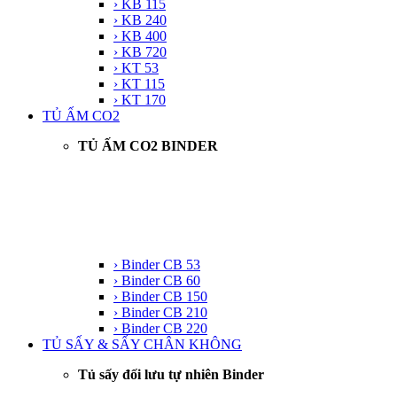
› KB 115
› KB 240
› KB 400
› KB 720
› KT 53
› KT 115
› KT 170
TỦ ẤM CO2
TỦ ẤM CO2 BINDER
› Binder CB 53
› Binder CB 60
› Binder CB 150
› Binder CB 210
› Binder CB 220
TỦ SẤY & SẤY CHÂN KHÔNG
Tủ sấy đối lưu tự nhiên Binder