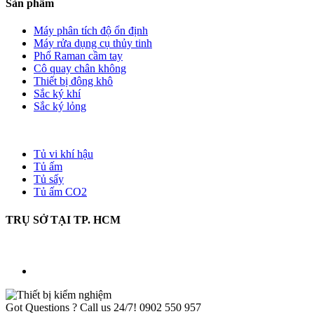
Sản phẩm
Máy phân tích độ ổn định
Máy rửa dụng cụ thủy tinh
Phổ Raman cầm tay
Cô quay chân không
Thiết bị đông khô
Sắc ký khí
Sắc ký lỏng
Tủ vi khí hậu
Tủ ấm
Tủ sấy
Tủ ấm CO2
TRỤ SỞ TẠI TP. HCM
Got Questions ? Call us 24/7!
0902 550 957