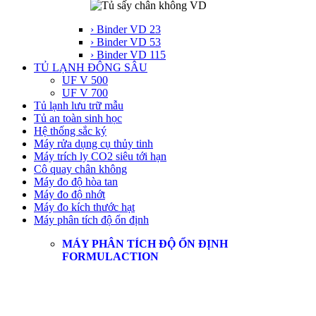
› Binder VD 23
› Binder VD 53
› Binder VD 115
TỦ LẠNH ĐÔNG SÂU
UF V 500
UF V 700
Tủ lạnh lưu trữ mẫu
Tủ an toàn sinh học
Hệ thống sắc ký
Máy rửa dụng cụ thủy tinh
Máy trích ly CO2 siêu tới hạn
Cô quay chân không
Máy đo độ hòa tan
Máy đo độ nhớt
Máy đo kích thước hạt
Máy phân tích độ ổn định
MÁY PHÂN TÍCH ĐỘ ỔN ĐỊNH
FORMULACTION