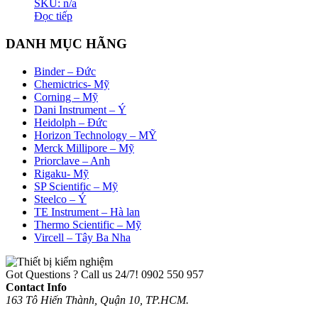
SKU: n/a
Đọc tiếp
DANH MỤC HÃNG
Binder – Đức
Chemictrics- Mỹ
Corning – Mỹ
Dani Instrument – Ý
Heidolph – Đức
Horizon Technology – MỸ
Merck Millipore – Mỹ
Priorclave – Anh
Rigaku- Mỹ
SP Scientific – Mỹ
Steelco – Ý
TE Instrument – Hà lan
Thermo Scientific – Mỹ
Vircell – Tây Ba Nha
Got Questions ? Call us 24/7!
0902 550 957
Contact Info
163 Tô Hiến Thành, Quận 10, TP.HCM.