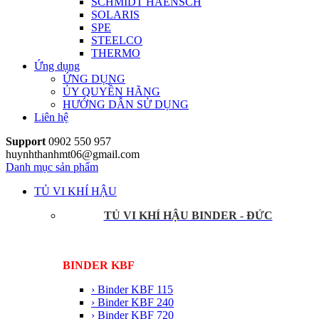
SCHMIDT HAENSCH
SOLARIS
SPE
STEELCO
THERMO
Ứng dụng
ỨNG DỤNG
ỦY QUYỀN HÃNG
HƯỚNG DẪN SỬ DỤNG
Liên hệ
Support
0902 550 957
huynhthanhmt06@gmail.com
Danh mục sản phẩm
TỦ VI KHÍ HẬU
TỦ VI KHÍ HẬU BINDER - ĐỨC
BINDER KBF
› Binder KBF 115
› Binder KBF 240
› Binder KBF 720