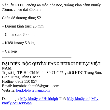
Vật liệu PTFE, chống ăn mòn hóa học, đường kính cánh khuấy
75mm, chiều dài 350mm
Chân đế thường dùng S2
– Đường kính trục: 25 mm
– Chiều cao: 700 mm
– Khối lượng: 5.8 kg
– Cái kẹp
ĐẠI DIỆN
ĐỘC QUYỀN HÃNG
HEIDOLPH
TẠI VIỆT
NAM
Trụ sở tại TP. Hồ Chí Minh: Số 71 đường số 6 KDC Trung Sơn,
Bình Hưng, Bình Chánh.
Hotline: 0902 550 957
Email: huynhthanhmt06@gmail.com
Website:
heidolphvietnam.com
Danh mục:
Máy khuấy cơ Heidolph
Thẻ:
Máy khuấy cơ
,
Máy
khuấy cơ Heidolph