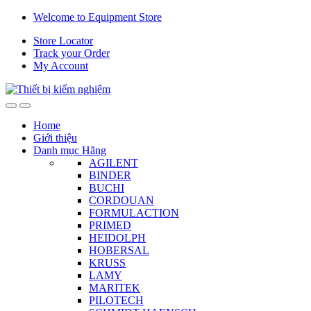
Skip
Skip
Welcome to Equipment Store
to
to
Store Locator
navigation
content
Track your Order
My Account
Home
Giới thiệu
Danh mục Hãng
AGILENT
BINDER
BUCHI
CORDOUAN
FORMULACTION
PRIMED
HEIDOLPH
HOBERSAL
KRUSS
LAMY
MARITEK
PILOTECH