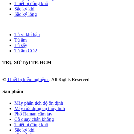
Thiết bị đông khô
Sắc ký khí
Sắc ký lỏng
Tủ vi khí hậu
Tủ ấm
Tủ sấy
Tủ ấm CO2
TRỤ SỞ TẠI TP. HCM
©
Thiết bị kiểm nghiệm
- All Rights Reserved
Sản phẩm
Máy phân tích độ ổn định
Máy rửa dụng cụ thủy tinh
Phổ Raman cầm tay
Cô quay chân không
Thiết bị đông khô
Sắc ký khí