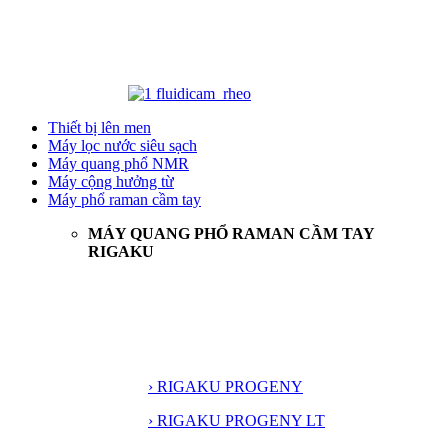
Thiết bị lên men
Máy lọc nước siêu sạch
Máy quang phổ NMR
Máy cộng hưởng từ
Máy phổ raman cầm tay
MÁY QUANG PHỔ RAMAN CẦM TAY
RIGAKU
› RIGAKU PROGENY
› RIGAKU PROGENY LT