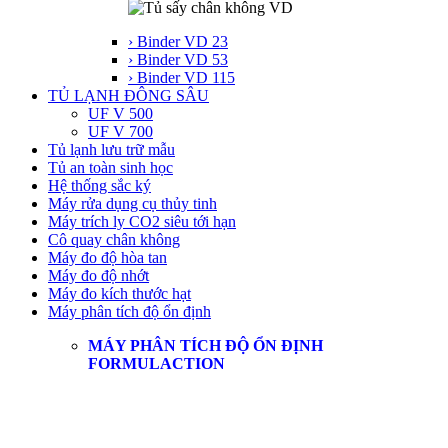
› Binder VD 23
› Binder VD 53
› Binder VD 115
TỦ LẠNH ĐÔNG SÂU
UF V 500
UF V 700
Tủ lạnh lưu trữ mẫu
Tủ an toàn sinh học
Hệ thống sắc ký
Máy rửa dụng cụ thủy tinh
Máy trích ly CO2 siêu tới hạn
Cô quay chân không
Máy đo độ hòa tan
Máy đo độ nhớt
Máy đo kích thước hạt
Máy phân tích độ ổn định
MÁY PHÂN TÍCH ĐỘ ỔN ĐỊNH
FORMULACTION