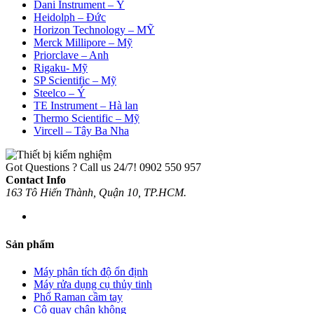
Dani Instrument – Ý
Heidolph – Đức
Horizon Technology – MỸ
Merck Millipore – Mỹ
Priorclave – Anh
Rigaku- Mỹ
SP Scientific – Mỹ
Steelco – Ý
TE Instrument – Hà lan
Thermo Scientific – Mỹ
Vircell – Tây Ba Nha
Got Questions ? Call us 24/7!
0902 550 957
Contact Info
163 Tô Hiến Thành, Quận 10, TP.HCM.
Sản phẩm
Máy phân tích độ ổn định
Máy rửa dụng cụ thủy tinh
Phổ Raman cầm tay
Cô quay chân không