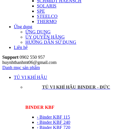
SCHMIDT HAENSCH
SOLARIS
SPE
STEELCO
THERMO
Ứng dụng
ỨNG DỤNG
ỦY QUYỀN HÃNG
HƯỚNG DẪN SỬ DỤNG
Liên hệ
Support
0902 550 957
huynhthanhmt06@gmail.com
Danh mục sản phẩm
TỦ VI KHÍ HẬU
TỦ VI KHÍ HẬU BINDER - ĐỨC
BINDER KBF
› Binder KBF 115
› Binder KBF 240
› Binder KBF 720