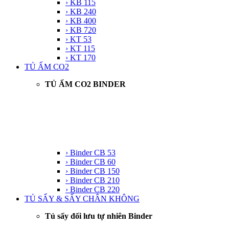
› KB 115
› KB 240
› KB 400
› KB 720
› KT 53
› KT 115
› KT 170
TỦ ẤM CO2
TỦ ẤM CO2 BINDER
› Binder CB 53
› Binder CB 60
› Binder CB 150
› Binder CB 210
› Binder CB 220
TỦ SẤY & SẤY CHÂN KHÔNG
Tủ sấy đối lưu tự nhiên Binder