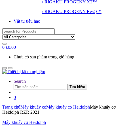
› RIGAKU PROGENY X2™
› RIGAKU PROGENY ResQ™
Vật tư tiêu hao
Search
for:
0
€
0.00
Chưa có sản phẩm trong giỏ hàng.
Search
Tìm
Tìm kiếm
kiếm:
0
Trang chủ
Máy khuấy cơ
Máy khuấy cơ Heidolph
Máy khuấy cơ
Heidolph RZR 2021
Máy khuấy cơ Heidolph