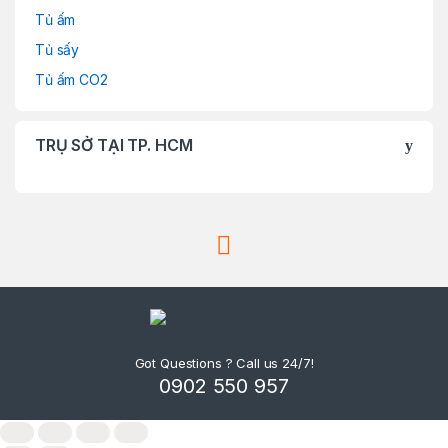
Tủ ấm
Tủ sấy
Tủ ấm CO2
TRỤ SỞ TẠI TP. HCM
Got Questions ? Call us 24/7!
0902 550 957