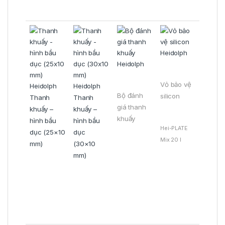
Vỏ bảo vệ
Bộ đánh
silicon
Thanh
Thanh
giá thanh
khuấy –
khuấy –
khuấy
hình bầu
hình bầu
Hei-PLATE
dục (25×10
dục
Mix 20 l
mm)
(30×10
mm)