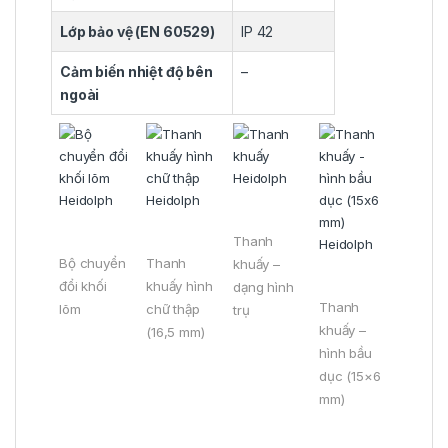
Lớp bảo vệ (EN 60529)
IP 42
Cảm biến nhiệt độ bên
–
ngoài
Thanh
Bộ chuyển
Thanh
khuấy –
đổi khối
khuấy hình
dạng hình
Thanh
lõm
chữ thập
trụ
khuấy –
(16,5 mm)
hình bầu
dục (15×6
mm)