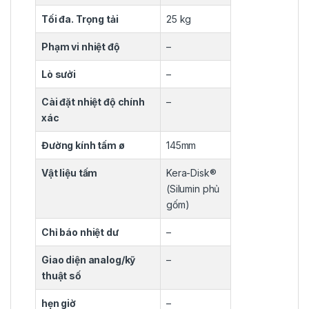
Tối đa. Trọng tải
25 kg
Phạm vi nhiệt độ
–
Lò sưởi
–
Cài đặt nhiệt độ chính
–
xác
Đường kính tấm ø
145mm
Vật liệu tấm
Kera-Disk®
(Silumin phủ
gốm)
Chỉ báo nhiệt dư
–
Giao diện analog/kỹ
–
thuật số
hẹn giờ
–