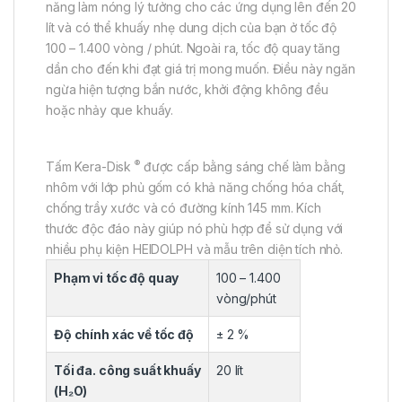
năng làm nóng lý tưởng cho các ứng dụng lên đến 20
lít và có thể khuấy nhẹ dung dịch của bạn ở tốc độ
100 – 1.400 vòng / phút. Ngoài ra, tốc độ quay tăng
dần cho đến khi đạt giá trị mong muốn. Điều này ngăn
ngừa hiện tượng bắn nước, khởi động không đều
hoặc nhảy que khuấy.
®
Tấm Kera-Disk
được cấp bằng sáng chế làm bằng
nhôm với lớp phủ gốm có khả năng chống hóa chất,
chống trầy xước và có đường kính 145 mm. Kích
thước độc đáo này giúp nó phù hợp để sử dụng với
nhiều phụ kiện HEIDOLPH và mẫu trên diện tích nhỏ.
Phạm vi tốc độ quay
100 – 1.400
vòng/phút
Độ chính xác về tốc độ
± 2 %
Tối đa. công suất khuấy
20 lít
(H₂O)