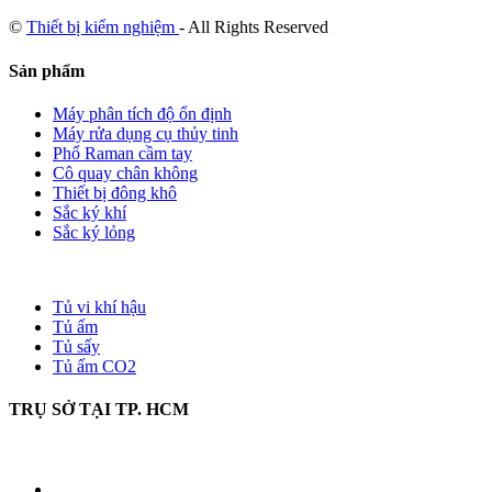
©
Thiết bị kiểm nghiệm
- All Rights Reserved
Sản phẩm
Máy phân tích độ ổn định
Máy rửa dụng cụ thủy tinh
Phổ Raman cầm tay
Cô quay chân không
Thiết bị đông khô
Sắc ký khí
Sắc ký lỏng
Tủ vi khí hậu
Tủ ấm
Tủ sấy
Tủ ấm CO2
TRỤ SỞ TẠI TP. HCM