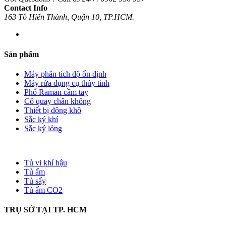
Contact Info
163 Tô Hiến Thành, Quận 10, TP.HCM.
Sản phẩm
Máy phân tích độ ổn định
Máy rửa dụng cụ thủy tinh
Phổ Raman cầm tay
Cô quay chân không
Thiết bị đông khô
Sắc ký khí
Sắc ký lỏng
Tủ vi khí hậu
Tủ ấm
Tủ sấy
Tủ ấm CO2
TRỤ SỞ TẠI TP. HCM