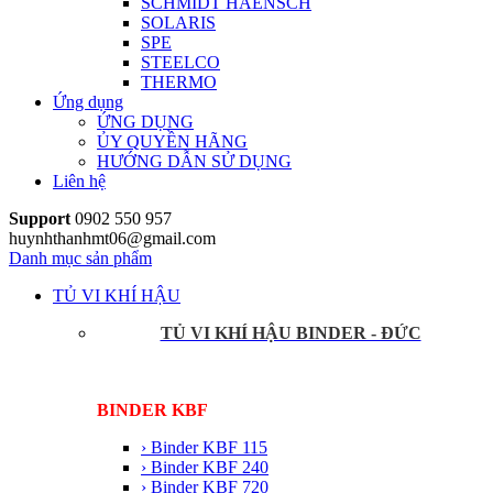
SCHMIDT HAENSCH
SOLARIS
SPE
STEELCO
THERMO
Ứng dụng
ỨNG DỤNG
ỦY QUYỀN HÃNG
HƯỚNG DẪN SỬ DỤNG
Liên hệ
Support
0902 550 957
huynhthanhmt06@gmail.com
Danh mục sản phẩm
TỦ VI KHÍ HẬU
TỦ VI KHÍ HẬU BINDER - ĐỨC
BINDER KBF
› Binder KBF 115
› Binder KBF 240
› Binder KBF 720