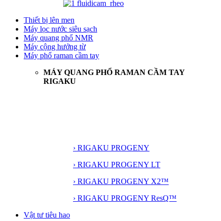
Thiết bị lên men
Máy lọc nước siêu sạch
Máy quang phổ NMR
Máy cộng hưởng từ
Máy phổ raman cầm tay
MÁY QUANG PHỔ RAMAN CẦM TAY
RIGAKU
› RIGAKU PROGENY
› RIGAKU PROGENY LT
› RIGAKU PROGENY X2™
› RIGAKU PROGENY ResQ™
Vật tư tiêu hao