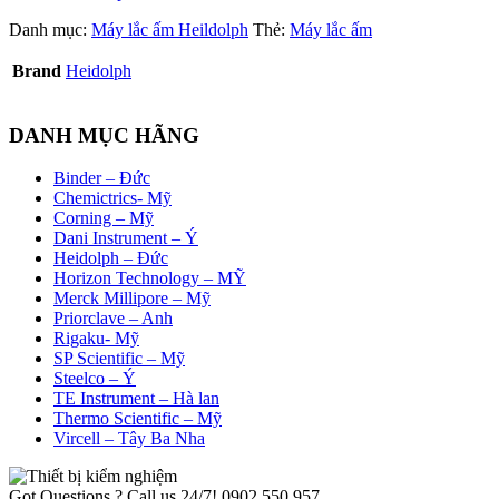
Danh mục:
Máy lắc ấm Heildolph
Thẻ:
Máy lắc ấm
Brand
Heidolph
DANH MỤC HÃNG
Binder – Đức
Chemictrics- Mỹ
Corning – Mỹ
Dani Instrument – Ý
Heidolph – Đức
Horizon Technology – MỸ
Merck Millipore – Mỹ
Priorclave – Anh
Rigaku- Mỹ
SP Scientific – Mỹ
Steelco – Ý
TE Instrument – Hà lan
Thermo Scientific – Mỹ
Vircell – Tây Ba Nha
Got Questions ? Call us 24/7!
0902 550 957