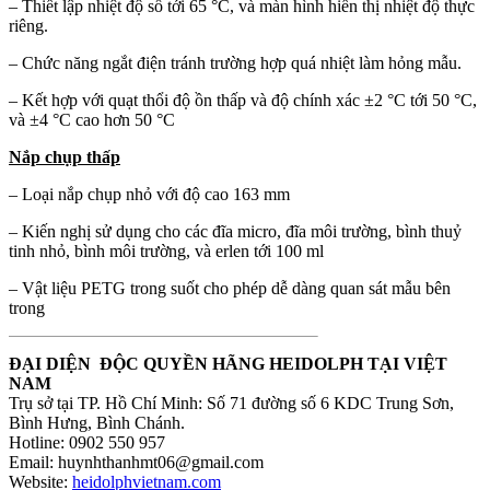
– Thiết lập nhiệt độ số tới 65 °C, và màn hình hiển thị nhiệt độ thực
riêng.
– Chức năng ngắt điện tránh trường hợp quá nhiệt làm hỏng mẫu.
– Kết hợp với quạt thổi độ ồn thấp và độ chính xác ±2 °C tới 50 °C,
và ±4 °C cao hơn 50 °C
Nắp chụp thấp
– Loại nắp chụp nhỏ với độ cao 163 mm
– Kiến nghị sử dụng cho các đĩa micro, đĩa môi trường, bình thuỷ
tinh nhỏ, bình môi trường, và erlen tới 100 ml
– Vật liệu PETG trong suốt cho phép dễ dàng quan sát mẫu bên
trong
ĐẠI DIỆN
ĐỘC QUYỀN HÃNG
HEIDOLPH
TẠI VIỆT
NAM
Trụ sở tại TP. Hồ Chí Minh: Số 71 đường số 6 KDC Trung Sơn,
Bình Hưng, Bình Chánh.
Hotline: 0902 550 957
Email: huynhthanhmt06@gmail.com
Website:
heidolphvietnam.com