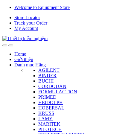
Skip
Skip
Welcome to Equipment Store
to
to
Store Locator
navigation
content
Track your Order
My Account
Home
Giới thiệu
Danh mục Hãng
AGILENT
BINDER
BUCHI
CORDOUAN
FORMULACTION
PRIMED
HEIDOLPH
HOBERSAL
KRUSS
LAMY
MARITEK
PILOTECH