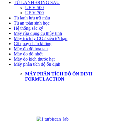
TỦ LẠNH ĐÔNG SÂU
UF V 500
UF V 700
Tủ lạnh lưu trữ mẫu
Tủ an toàn sinh học
Hệ thống sắc ký
Máy rửa dụng cụ thủy tinh
Máy trích ly CO2 siêu tới hạn
Cô quay chân không
Máy đo độ hòa tan
Máy đo độ nhớt
Máy đo kích thước hạt
Máy phân tích độ ổn định
MÁY PHÂN TÍCH ĐỘ ỔN ĐỊNH
FORMULACTION