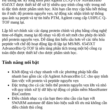
Hệ thống sắc ký lỏng khối phổ Agilent LC/Q-TOF AdvanceBio
6545XT được thiết kế để xử lý nhiều quy trình công việc trong mô
tả đặc tính dược phẩm sinh học. Khi bạn cần truy cập hầu hết thông
tin ở mức độ protein nguyên vẹn, tự động xác nhận trình tự thông
qua ánh xạ peptit và tự tin hiểu PTM, Agilent cung cấp UHPLC Q-
TOF mang lại.
Lập hồ sơ chính xác các dạng protein chính và phụ bằng công nghệ
time-of-flight, mang lại độ nhạy và độ rõ nét mới cho phép đo khối
phổ protein nguyên vẹn. Dễ dàng tìm hiểu sâu hơn về các tiêu hóa
peptide với chế độ hoạt động lặp đi lặp lại MS/MS. 6545XT
AdvanceBio Q-TOF là nền tảng phân tích trong một bộ công cụ
toàn diện được thiết kế cho dược phẩm sinh học.
Tính năng nổi bật
Khởi động và chạy nhanh với các phương pháp bắt đầu
nhanh bao gồm các cột Agilent AdvanceBio LC cho quy trình
làm việc với protein và peptide nguyên vẹn
Đặc trưng cho cả các biến thể protein nguyên vẹn lớn và nhỏ
với quy trình xử lý dữ liệu tự động có phần mềm MassHunter
BioConfirm
Điều chỉnh nhạc cụ của bạn theo nhu cầu của bạn với
SWARM autotune để đảm bảo hiệu suất tối ưu mà không cần
điều chỉnh thủ công