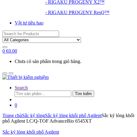
› RIGAKU PROGENY X2™
› RIGAKU PROGENY ResQ™
Vật tư tiêu hao
Search
for:
0
€
0.00
Chưa có sản phẩm trong giỏ hàng.
Search
Tìm
Tìm kiếm
kiếm:
0
Trang chủ
Sắc ký lỏng
Sắc ký lỏng khối phổ Agilent
Sắc ký lỏng khối
phổ Agilent LC/Q-TOF AdvanceBio 6545XT
Sắc ký lỏng khối phổ Agilent