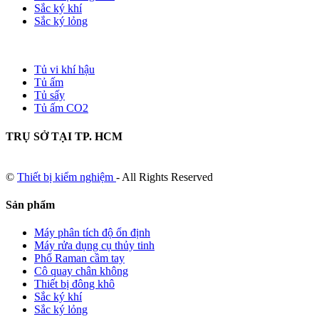
Sắc ký khí
Sắc ký lỏng
Tủ vi khí hậu
Tủ ấm
Tủ sấy
Tủ ấm CO2
TRỤ SỞ TẠI TP. HCM
©
Thiết bị kiểm nghiệm
- All Rights Reserved
Sản phẩm
Máy phân tích độ ổn định
Máy rửa dụng cụ thủy tinh
Phổ Raman cầm tay
Cô quay chân không
Thiết bị đông khô
Sắc ký khí
Sắc ký lỏng