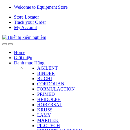
Skip
Skip
Welcome to Equipment Store
to
to
Store Locator
navigation
content
Track your Order
My Account
Home
Giới thiệu
Danh mục Hãng
AGILENT
BINDER
BUCHI
CORDOUAN
FORMULACTION
PRIMED
HEIDOLPH
HOBERSAL
KRUSS
LAMY
MARITEK
PILOTECH