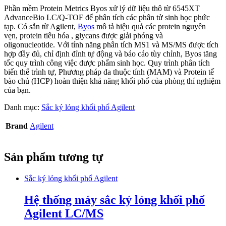
Phần mềm Protein Metrics Byos xử lý dữ liệu thô từ 6545XT
AdvanceBio LC/Q-TOF để phân tích các phân tử sinh học phức
tạp. Có sẵn từ Agilent,
Byos
mô tả hiệu quả các protein nguyên
vẹn, protein tiêu hóa , glycans được giải phóng và
oligonucleotide. Với tính năng phân tích MS1 và MS/MS được tích
hợp đầy đủ, chỉ định đỉnh tự động và báo cáo tùy chỉnh, Byos tăng
tốc quy trình công việc dược phẩm sinh học. Quy trình phân tích
biến thể trình tự, Phương pháp đa thuộc tính (MAM) và Protein tế
bào chủ (HCP) hoàn thiện khả năng khối phổ của phòng thí nghiệm
của bạn.
Danh mục:
Sắc ký lỏng khối phổ Agilent
Brand
Agilent
Sản phẩm tương tự
Sắc ký lỏng khối phổ Agilent
Hệ thống máy sắc ký lỏng khối phổ
Agilent LC/MS