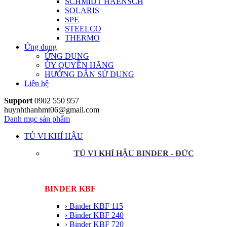
SCHMIDT HAENSCH
SOLARIS
SPE
STEELCO
THERMO
Ứng dụng
ỨNG DỤNG
ỦY QUYỀN HÃNG
HƯỚNG DẪN SỬ DỤNG
Liên hệ
Support
0902 550 957
huynhthanhmt06@gmail.com
Danh mục sản phẩm
TỦ VI KHÍ HẬU
TỦ VI KHÍ HẬU BINDER - ĐỨC
BINDER KBF
› Binder KBF 115
› Binder KBF 240
› Binder KBF 720