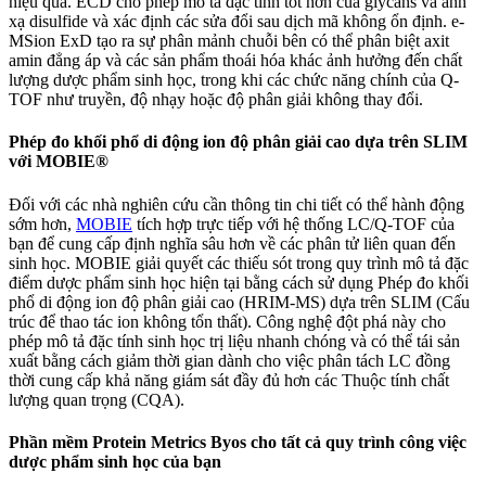
hiệu quả. ECD cho phép mô tả đặc tính tốt hơn của glycans và ánh
xạ disulfide và xác định các sửa đổi sau dịch mã không ổn định. e-
MSion ExD tạo ra sự phân mảnh chuỗi bên có thể phân biệt axit
amin đẳng áp và các sản phẩm thoái hóa khác ảnh hưởng đến chất
lượng dược phẩm sinh học, trong khi các chức năng chính của Q-
TOF như truyền, độ nhạy hoặc độ phân giải không thay đổi.
Phép đo khối phổ di động ion độ phân giải cao dựa trên SLIM
với MOBIE®
Đối với các nhà nghiên cứu cần thông tin chi tiết có thể hành động
sớm hơn,
MOBIE
tích hợp trực tiếp với hệ thống LC/Q-TOF của
bạn để cung cấp định nghĩa sâu hơn về các phân tử liên quan đến
sinh học. MOBIE giải quyết các thiếu sót trong quy trình mô tả đặc
điểm dược phẩm sinh học hiện tại bằng cách sử dụng Phép đo khối
phổ di động ion độ phân giải cao (HRIM-MS) dựa trên SLIM (Cấu
trúc để thao tác ion không tổn thất). Công nghệ đột phá này cho
phép mô tả đặc tính sinh học trị liệu nhanh chóng và có thể tái sản
xuất bằng cách giảm thời gian dành cho việc phân tách LC đồng
thời cung cấp khả năng giám sát đầy đủ hơn các Thuộc tính chất
lượng quan trọng (CQA).
Phần mềm Protein Metrics Byos cho tất cả quy trình công việc
dược phẩm sinh học của bạn