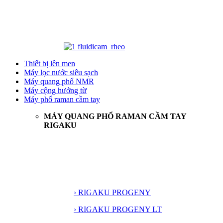
Thiết bị lên men
Máy lọc nước siêu sạch
Máy quang phổ NMR
Máy cộng hưởng từ
Máy phổ raman cầm tay
MÁY QUANG PHỔ RAMAN CẦM TAY
RIGAKU
› RIGAKU PROGENY
› RIGAKU PROGENY LT