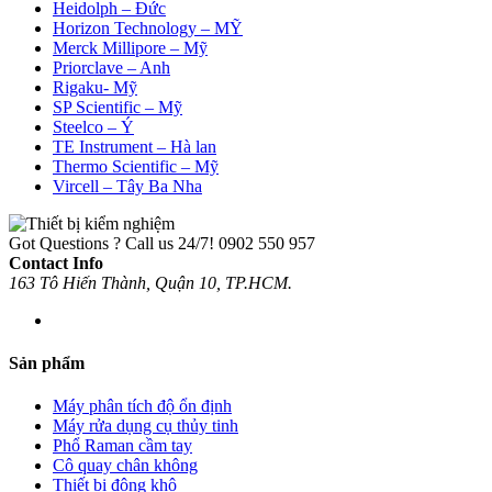
Heidolph – Đức
Horizon Technology – MỸ
Merck Millipore – Mỹ
Priorclave – Anh
Rigaku- Mỹ
SP Scientific – Mỹ
Steelco – Ý
TE Instrument – Hà lan
Thermo Scientific – Mỹ
Vircell – Tây Ba Nha
Got Questions ? Call us 24/7!
0902 550 957
Contact Info
163 Tô Hiến Thành, Quận 10, TP.HCM.
Sản phẩm
Máy phân tích độ ổn định
Máy rửa dụng cụ thủy tinh
Phổ Raman cầm tay
Cô quay chân không
Thiết bị đông khô