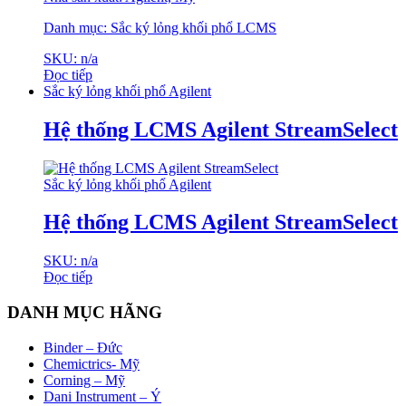
Danh mục: Sắc ký lỏng khối phổ LCMS
SKU: n/a
Đọc tiếp
Sắc ký lỏng khối phổ Agilent
Hệ thống LCMS Agilent StreamSelect
Sắc ký lỏng khối phổ Agilent
Hệ thống LCMS Agilent StreamSelect
SKU: n/a
Đọc tiếp
DANH MỤC HÃNG
Binder – Đức
Chemictrics- Mỹ
Corning – Mỹ
Dani Instrument – Ý