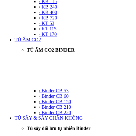
› KB 115
› KB 240
› KB 400
› KB 720
› KT 53
› KT 115
› KT 170
TỦ ẤM CO2
TỦ ẤM CO2 BINDER
› Binder CB 53
› Binder CB 60
› Binder CB 150
› Binder CB 210
› Binder CB 220
TỦ SẤY & SẤY CHÂN KHÔNG
Tủ sấy đối lưu tự nhiên Binder