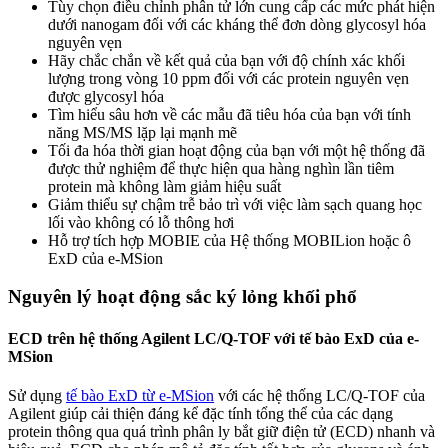
Tùy chọn điều chỉnh phân tử lớn cung cấp các mức phát hiện
dưới nanogam đối với các kháng thể đơn dòng glycosyl hóa
nguyên vẹn
Hãy chắc chắn về kết quả của bạn với độ chính xác khối
lượng trong vòng 10 ppm đối với các protein nguyên vẹn
được glycosyl hóa
Tìm hiểu sâu hơn về các mẫu đã tiêu hóa của bạn với tính
năng MS/MS lặp lại mạnh mẽ
Tối đa hóa thời gian hoạt động của bạn với một hệ thống đã
được thử nghiệm để thực hiện qua hàng nghìn lần tiêm
protein mà không làm giảm hiệu suất
Giảm thiểu sự chậm trễ bảo trì với việc làm sạch quang học
lối vào không có lỗ thông hơi
Hỗ trợ tích hợp MOBIE của Hệ thống MOBILion hoặc ô
ExD của e-MSion
Nguyên lý hoạt động
sắc ký lỏng khối phổ
ECD trên hệ thống Agilent LC/Q-TOF với tế bào ExD của e-
MSion
Sử dụng
tế bào ExD từ e-MSion
với các hệ thống LC/Q-TOF của
Agilent giúp cải thiện đáng kể đặc tính tổng thể của các dạng
protein thông qua quá trình phân ly bắt giữ điện tử (ECD) nhanh và