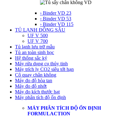
› Binder VD 23
› Binder VD 53
› Binder VD 115
TỦ LẠNH ĐÔNG SÂU
UF V 500
UF V 700
Tủ lạnh lưu trữ mẫu
Tủ an toàn sinh học
Hệ thống sắc ký
Máy rửa dụng cụ thủy tinh
Máy trích ly CO2 siêu tới hạn
Cô quay chân không
Máy đo độ hòa tan
Máy đo độ nhớt
Máy đo kích thước hạt
Máy phân tích độ ổn định
MÁY PHÂN TÍCH ĐỘ ỔN ĐỊNH
FORMULACTION