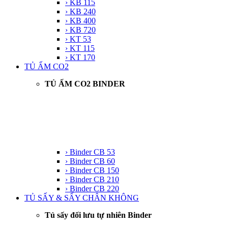
› KB 115
› KB 240
› KB 400
› KB 720
› KT 53
› KT 115
› KT 170
TỦ ẤM CO2
TỦ ẤM CO2 BINDER
› Binder CB 53
› Binder CB 60
› Binder CB 150
› Binder CB 210
› Binder CB 220
TỦ SẤY & SẤY CHÂN KHÔNG
Tủ sấy đối lưu tự nhiên Binder