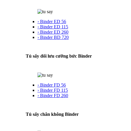
› Binder ED 56
› Binder ED 115
› Binder ED 260
› Binder BD 720
Tủ sấy đối lưu cưỡng bức Binder
› Binder FD 56
› Binder FD 115
› Binder FD 260
Tủ sấy chân không Binder