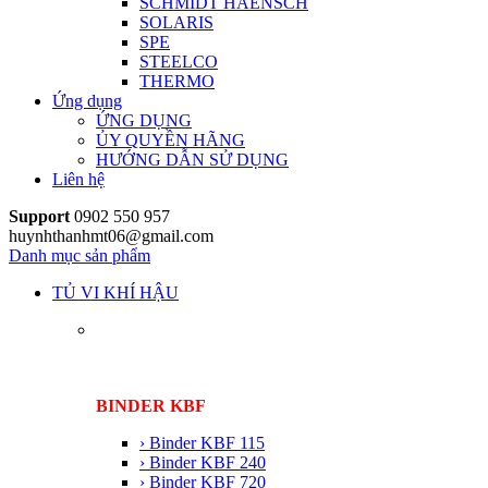
SCHMIDT HAENSCH
SOLARIS
SPE
STEELCO
THERMO
Ứng dụng
ỨNG DỤNG
ỦY QUYỀN HÃNG
HƯỚNG DẪN SỬ DỤNG
Liên hệ
Support
0902 550 957
huynhthanhmt06@gmail.com
Danh mục sản phẩm
TỦ VI KHÍ HẬU
BINDER KBF
› Binder KBF 115
› Binder KBF 240
› Binder KBF 720