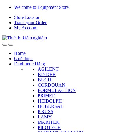
Skip
Skip
Welcome to Equipment Store
to
to
Store Locator
navigation
content
Track your Order
My Account
Home
Giới thiệu
Danh mục Hãng
AGILENT
BINDER
BUCHI
CORDOUAN
FORMULACTION
PRIMED
HEIDOLPH
HOBERSAL
KRUSS
LAMY
MARITEK
PILOTECH