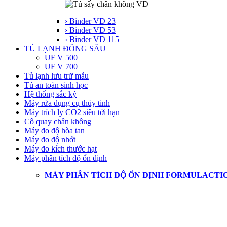
› Binder VD 23
› Binder VD 53
› Binder VD 115
TỦ LẠNH ĐÔNG SÂU
UF V 500
UF V 700
Tủ lạnh lưu trữ mẫu
Tủ an toàn sinh học
Hệ thống sắc ký
Máy rửa dụng cụ thủy tinh
Máy trích ly CO2 siêu tới hạn
Cô quay chân không
Máy đo độ hòa tan
Máy đo độ nhớt
Máy đo kích thước hạt
Máy phân tích độ ổn định
MÁY PHÂN TÍCH ĐỘ ỔN ĐỊNH FORMULACTI