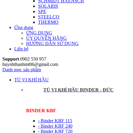
SCHMIDT HAENSCH
SOLARIS
SPE
STEELCO
THERMO
Ứng dụng
ỨNG DỤNG
ỦY QUYỀN HÃNG
HƯỚNG DẪN SỬ DỤNG
Liên hệ
Support
0902 550 957
huynhthanhmt06@gmail.com
Danh mục sản phẩm
TỦ VI KHÍ HẬU
TỦ VI KHÍ HẬU BINDER - ĐỨC
BINDER KBF
› Binder KBF 115
› Binder KBF 240
› Binder KBF 720