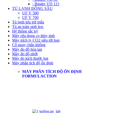
› Binder VD 115
TỦ LẠNH ĐÔNG SÂU
UF V 500
UF V 700
Tủ lạnh lưu trữ mẫu
Tủ an toàn sinh học
Hệ thống sắc ký
Máy rửa dụng cụ thủy tinh
Máy trích ly CO2 siêu tới hạn
Cô quay chân không
Máy đo độ hòa tan
Máy đo độ nhớt
Máy đo kích thước hạt
Máy phân tích độ ổn định
MÁY PHÂN TÍCH ĐỘ ỔN ĐỊNH
FORMULACTION