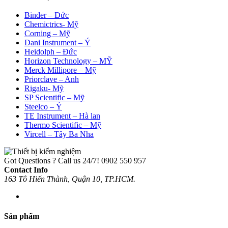
Binder – Đức
Chemictrics- Mỹ
Corning – Mỹ
Dani Instrument – Ý
Heidolph – Đức
Horizon Technology – MỸ
Merck Millipore – Mỹ
Priorclave – Anh
Rigaku- Mỹ
SP Scientific – Mỹ
Steelco – Ý
TE Instrument – Hà lan
Thermo Scientific – Mỹ
Vircell – Tây Ba Nha
Got Questions ? Call us 24/7!
0902 550 957
Contact Info
163 Tô Hiến Thành, Quận 10, TP.HCM.
Sản phẩm