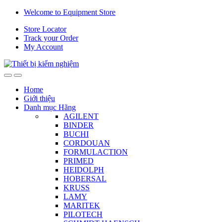
Skip
Skip
Welcome to Equipment Store
to
to
Store Locator
navigation
content
Track your Order
My Account
Home
Giới thiệu
Danh mục Hãng
AGILENT
BINDER
BUCHI
CORDOUAN
FORMULACTION
PRIMED
HEIDOLPH
HOBERSAL
KRUSS
LAMY
MARITEK
PILOTECH