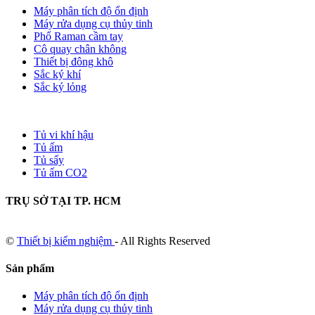
Máy phân tích độ ổn định
Máy rửa dụng cụ thủy tinh
Phổ Raman cầm tay
Cô quay chân không
Thiết bị đông khô
Sắc ký khí
Sắc ký lỏng
Tủ vi khí hậu
Tủ ấm
Tủ sấy
Tủ ấm CO2
TRỤ SỞ TẠI TP. HCM
©
Thiết bị kiểm nghiệm
- All Rights Reserved
Sản phẩm
Máy phân tích độ ổn định
Máy rửa dụng cụ thủy tinh