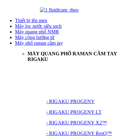
Thiết bị lên men
Máy lọc nước siêu sạch
Máy quang phổ NMR
Máy cộng hưởng từ
Máy phổ raman cầm tay
MÁY QUANG PHỔ RAMAN CẦM TAY
RIGAKU
› RIGAKU PROGENY
› RIGAKU PROGENY LT
› RIGAKU PROGENY X2™
› RIGAKU PROGENY ResQ™