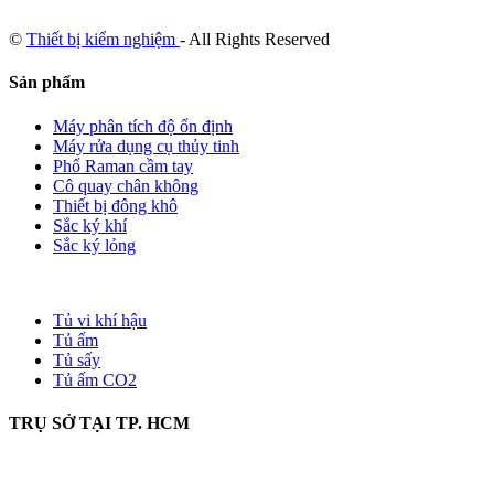
©
Thiết bị kiểm nghiệm
- All Rights Reserved
Sản phẩm
Máy phân tích độ ổn định
Máy rửa dụng cụ thủy tinh
Phổ Raman cầm tay
Cô quay chân không
Thiết bị đông khô
Sắc ký khí
Sắc ký lỏng
Tủ vi khí hậu
Tủ ấm
Tủ sấy
Tủ ấm CO2
TRỤ SỞ TẠI TP. HCM