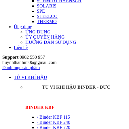
SCHMIDT HAENSCH
SOLARIS
SPE
STEELCO
THERMO
Ứng dụng
ỨNG DỤNG
ỦY QUYỀN HÃNG
HƯỚNG DẪN SỬ DỤNG
Liên hệ
Support
0902 550 957
huynhthanhmt06@gmail.com
Danh mục sản phẩm
TỦ VI KHÍ HẬU
TỦ VI KHÍ HẬU BINDER - ĐỨC
BINDER KBF
› Binder KBF 115
› Binder KBF 240
› Binder KBF 720