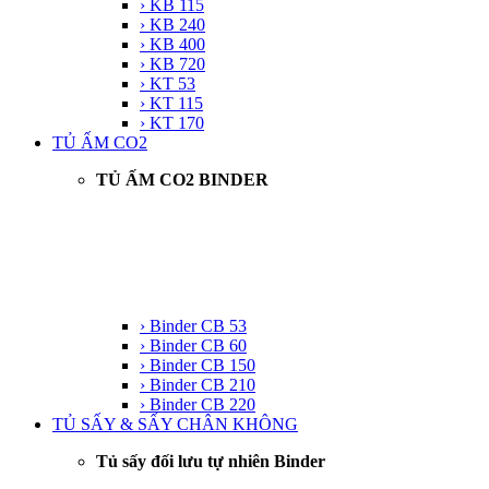
› KB 115
› KB 240
› KB 400
› KB 720
› KT 53
› KT 115
› KT 170
TỦ ẤM CO2
TỦ ẤM CO2 BINDER
› Binder CB 53
› Binder CB 60
› Binder CB 150
› Binder CB 210
› Binder CB 220
TỦ SẤY & SẤY CHÂN KHÔNG
Tủ sấy đối lưu tự nhiên Binder