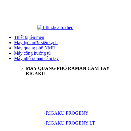
Thiết bị lên men
Máy lọc nước siêu sạch
Máy quang phổ NMR
Máy cộng hưởng từ
Máy phổ raman cầm tay
MÁY QUANG PHỔ RAMAN CẦM TAY
RIGAKU
› RIGAKU PROGENY
› RIGAKU PROGENY LT