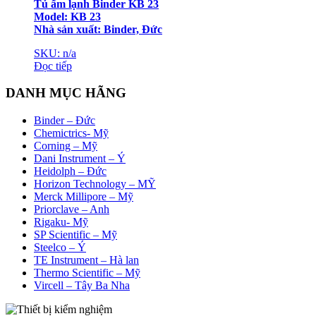
Tủ ấm lạnh Binder KB 23
Model: KB 23
Nhà sản xuất: Binder, Đức
SKU: n/a
Đọc tiếp
DANH MỤC HÃNG
Binder – Đức
Chemictrics- Mỹ
Corning – Mỹ
Dani Instrument – Ý
Heidolph – Đức
Horizon Technology – MỸ
Merck Millipore – Mỹ
Priorclave – Anh
Rigaku- Mỹ
SP Scientific – Mỹ
Steelco – Ý
TE Instrument – Hà lan
Thermo Scientific – Mỹ
Vircell – Tây Ba Nha