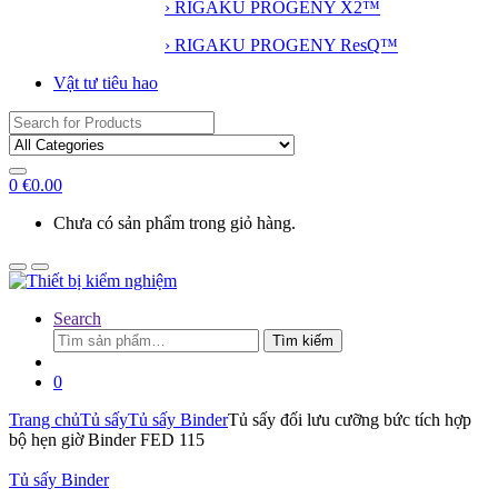
› RIGAKU PROGENY X2™
› RIGAKU PROGENY ResQ™
Vật tư tiêu hao
Search
for:
0
€
0.00
Chưa có sản phẩm trong giỏ hàng.
Search
Tìm
Tìm kiếm
kiếm:
0
Trang chủ
Tủ sấy
Tủ sấy Binder
Tủ sấy đối lưu cưỡng bức tích hợp
bộ hẹn giờ Binder FED 115
Tủ sấy Binder