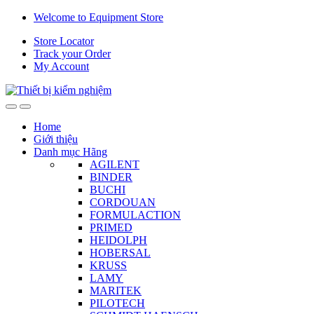
Skip
Skip
Welcome to Equipment Store
to
to
Store Locator
navigation
content
Track your Order
My Account
Home
Giới thiệu
Danh mục Hãng
AGILENT
BINDER
BUCHI
CORDOUAN
FORMULACTION
PRIMED
HEIDOLPH
HOBERSAL
KRUSS
LAMY
MARITEK
PILOTECH