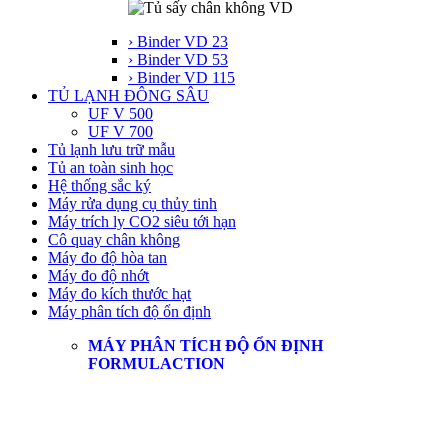
› Binder VD 23
› Binder VD 53
› Binder VD 115
TỦ LẠNH ĐÔNG SÂU
UF V 500
UF V 700
Tủ lạnh lưu trữ mẫu
Tủ an toàn sinh học
Hệ thống sắc ký
Máy rửa dụng cụ thủy tinh
Máy trích ly CO2 siêu tới hạn
Cô quay chân không
Máy đo độ hòa tan
Máy đo độ nhớt
Máy đo kích thước hạt
Máy phân tích độ ổn định
MÁY PHÂN TÍCH ĐỘ ỔN ĐỊNH
FORMULACTION