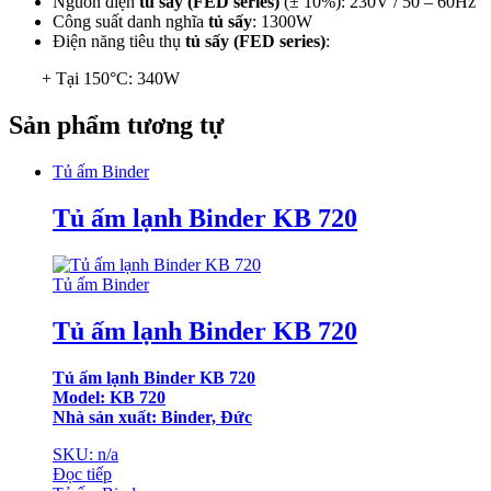
Nguồn điện
tủ sấy (FED series)
(± 10%): 230V / 50 – 60Hz
Công suất danh nghĩa
tủ sấy
: 1300W
Điện năng tiêu thụ
tủ sấy (FED series)
:
+ Tại 150°C: 340W
Sản phẩm tương tự
Tủ ấm Binder
Tủ ấm lạnh Binder KB 720
Tủ ấm Binder
Tủ ấm lạnh Binder KB 720
Tủ ấm lạnh Binder KB 720
Model: KB 720
Nhà sản xuất: Binder, Đức
SKU: n/a
Đọc tiếp