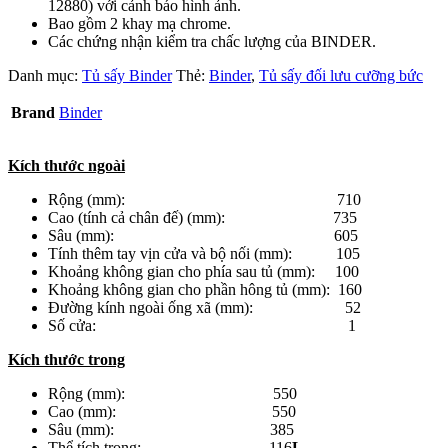
12880) với cảnh báo hình ảnh.
Bao gồm 2 khay mạ chrome.
Các chứng nhận kiểm tra chấc lượng của BINDER.
Danh mục:
Tủ sấy Binder
Thẻ:
Binder
,
Tủ sấy đối lưu cưỡng bức
Brand
Binder
Kích thước ngoài
Rộng (mm): 710
Cao (tính cả chân đế) (mm): 735
Sâu (mm): 605
Tính thêm tay vịn cửa và bộ nối (mm): 105
Khoảng không gian cho phía sau tủ (mm): 100
Khoảng không gian cho phần hông tủ (mm): 160
Đường kính ngoài ống xã (mm): 52
Số cửa: 1
Kích thước trong
Rộng (mm): 550
Cao (mm): 550
Sâu (mm): 385
Thể tích trong: 116
L