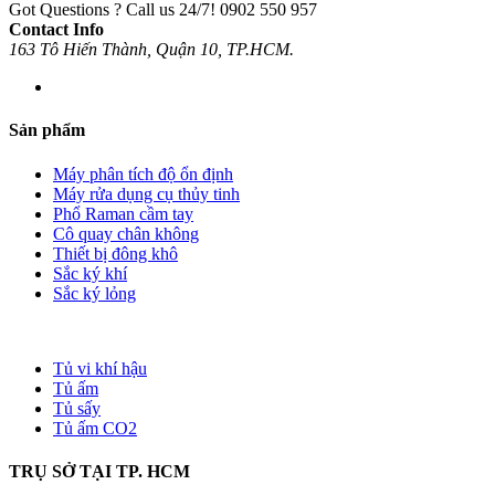
Got Questions ? Call us 24/7!
0902 550 957
Contact Info
163 Tô Hiến Thành, Quận 10, TP.HCM.
Sản phẩm
Máy phân tích độ ổn định
Máy rửa dụng cụ thủy tinh
Phổ Raman cầm tay
Cô quay chân không
Thiết bị đông khô
Sắc ký khí
Sắc ký lỏng
Tủ vi khí hậu
Tủ ấm
Tủ sấy
Tủ ấm CO2
TRỤ SỞ TẠI TP. HCM