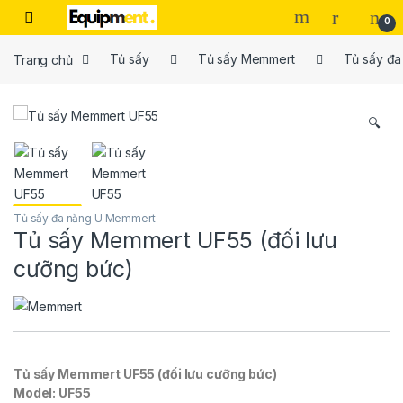
Skip to navigation
Skip to content
0
Trang chủ
Tủ sấy
Tủ sấy Memmert
Tủ sấy đ
🔍
Tủ sấy đa năng U Memmert
Tủ sấy Memmert UF55 (đối lưu
cưỡng bức)
Tủ sấy Memmert UF55 (đối lưu cưỡng bức)
Model: UF55