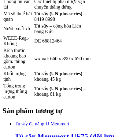
Thông tin vận
Các thiết bị phải được vận
tải
chuyển thẳng đứng
Mã số thuế hải
Tủ sấy (UN
plus
series)
–
quan
8419 8998
Tủ sấy
– cộng hòa Liên
Nước xuất xứ
bang Đức
WEEE-Reg.-
DE 66812464
Không.
Kích thước
khoảng bao
wxhxd: 660 x 890 x 650 mm
gồm. thùng
carton
Khối lượng
Tủ sấy (UN
plus
series)
–
tịnh
khoảng 45 kg
Tổng trọng
Tủ sấy (UN
plus
series)
–
lượng thùng
khoảng 61 kg
carton
Sản phẩm tương tự
Tủ sấy đa năng U Memmert
Tủ sấy Memmert UF75 (đối lưu