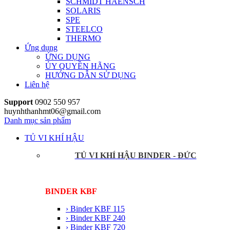
SCHMIDT HAENSCH
SOLARIS
SPE
STEELCO
THERMO
Ứng dụng
ỨNG DỤNG
ỦY QUYỀN HÃNG
HƯỚNG DẪN SỬ DỤNG
Liên hệ
Support
0902 550 957
huynhthanhmt06@gmail.com
Danh mục sản phẩm
TỦ VI KHÍ HẬU
TỦ VI KHÍ HẬU BINDER - ĐỨC
BINDER KBF
› Binder KBF 115
› Binder KBF 240
› Binder KBF 720