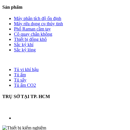
Sản phẩm
Máy phân tích độ ổn định
Máy rửa dụng cụ thủy tinh
Phổ Raman cầm tay
Cô quay chân không
Thiết bị đông khô
Sắc ký khí
Sắc ký lỏng
Tủ vi khí hậu
Tủ ấm
Tủ sấy
Tủ ấm CO2
TRỤ SỞ TẠI TP. HCM