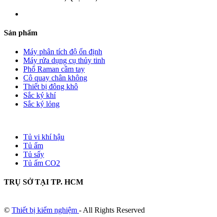
Sản phẩm
Máy phân tích độ ổn định
Máy rửa dụng cụ thủy tinh
Phổ Raman cầm tay
Cô quay chân không
Thiết bị đông khô
Sắc ký khí
Sắc ký lỏng
Tủ vi khí hậu
Tủ ấm
Tủ sấy
Tủ ấm CO2
TRỤ SỞ TẠI TP. HCM
©
Thiết bị kiểm nghiệm
- All Rights Reserved