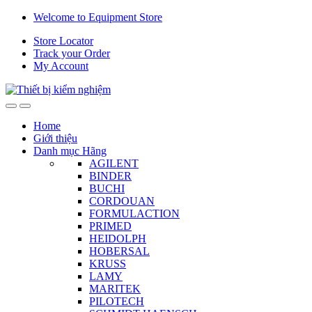
Skip
Skip
Welcome to Equipment Store
to
to
Store Locator
navigation
content
Track your Order
My Account
Home
Giới thiệu
Danh mục Hãng
AGILENT
BINDER
BUCHI
CORDOUAN
FORMULACTION
PRIMED
HEIDOLPH
HOBERSAL
KRUSS
LAMY
MARITEK
PILOTECH