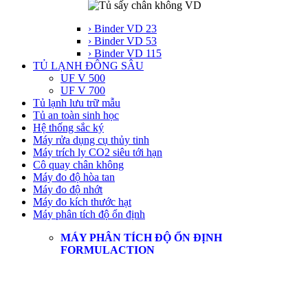
› Binder VD 23
› Binder VD 53
› Binder VD 115
TỦ LẠNH ĐÔNG SÂU
UF V 500
UF V 700
Tủ lạnh lưu trữ mẫu
Tủ an toàn sinh học
Hệ thống sắc ký
Máy rửa dụng cụ thủy tinh
Máy trích ly CO2 siêu tới hạn
Cô quay chân không
Máy đo độ hòa tan
Máy đo độ nhớt
Máy đo kích thước hạt
Máy phân tích độ ổn định
MÁY PHÂN TÍCH ĐỘ ỔN ĐỊNH
FORMULACTION