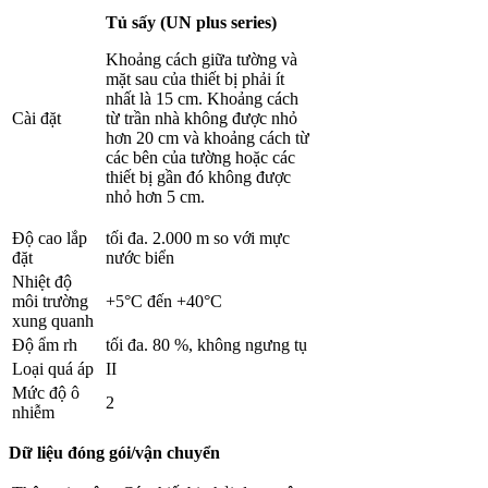
Tủ sấy (UN
plus
series)
Khoảng cách giữa tường và
mặt sau của thiết bị phải ít
nhất là 15 cm. Khoảng cách
Cài đặt
từ trần nhà không được nhỏ
hơn 20 cm và khoảng cách từ
các bên của tường hoặc các
thiết bị gần đó không được
nhỏ hơn 5 cm.
Độ cao lắp
tối đa. 2.000 m so với mực
đặt
nước biển
Nhiệt độ
môi trường
+5°C đến +40°C
xung quanh
Độ ẩm rh
tối đa. 80 %, không ngưng tụ
Loại quá áp
II
Mức độ ô
2
nhiễm
Dữ liệu đóng gói/vận chuyển