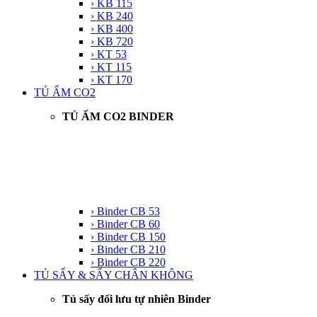
› KB 115
› KB 240
› KB 400
› KB 720
› KT 53
› KT 115
› KT 170
TỦ ẤM CO2
TỦ ẤM CO2 BINDER
› Binder CB 53
› Binder CB 60
› Binder CB 150
› Binder CB 210
› Binder CB 220
TỦ SẤY & SẤY CHÂN KHÔNG
Tủ sấy đối lưu tự nhiên Binder