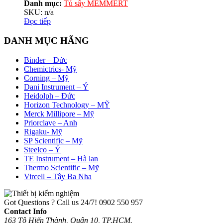
Danh mục:
Tủ sấy MEMMERT
SKU: n/a
Đọc tiếp
DANH MỤC HÃNG
Binder – Đức
Chemictrics- Mỹ
Corning – Mỹ
Dani Instrument – Ý
Heidolph – Đức
Horizon Technology – MỸ
Merck Millipore – Mỹ
Priorclave – Anh
Rigaku- Mỹ
SP Scientific – Mỹ
Steelco – Ý
TE Instrument – Hà lan
Thermo Scientific – Mỹ
Vircell – Tây Ba Nha
Got Questions ? Call us 24/7!
0902 550 957
Contact Info
163 Tô Hiến Thành, Quận 10, TP.HCM.