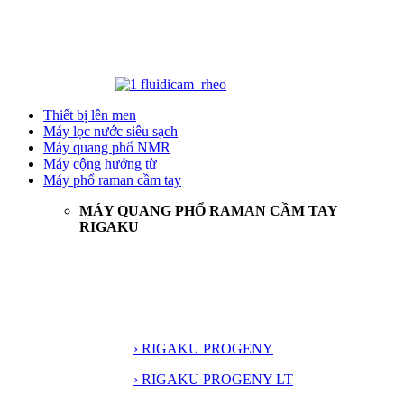
Thiết bị lên men
Máy lọc nước siêu sạch
Máy quang phổ NMR
Máy cộng hưởng từ
Máy phổ raman cầm tay
MÁY QUANG PHỔ RAMAN CẦM TAY
RIGAKU
› RIGAKU PROGENY
› RIGAKU PROGENY LT