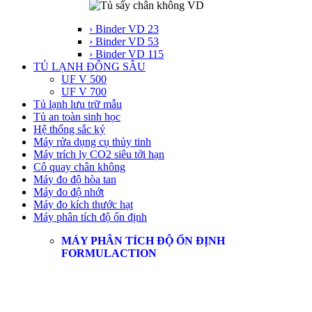
› Binder VD 23
› Binder VD 53
› Binder VD 115
TỦ LẠNH ĐÔNG SÂU
UF V 500
UF V 700
Tủ lạnh lưu trữ mẫu
Tủ an toàn sinh học
Hệ thống sắc ký
Máy rửa dụng cụ thủy tinh
Máy trích ly CO2 siêu tới hạn
Cô quay chân không
Máy đo độ hòa tan
Máy đo độ nhớt
Máy đo kích thước hạt
Máy phân tích độ ổn định
MÁY PHÂN TÍCH ĐỘ ỔN ĐỊNH
FORMULACTION