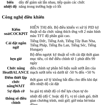
biến
dây để giám sát lẫn nhau, tiếp quản các chức
nhiệt độ
năng trong trường hợp có lỗi
Công nghệ điều khiển
HIỂN THỊ đôi. Bộ điều khiển vi xử lý PID kỹ
Kiểm
thuật số đa chức năng thích ứng với 2 màn hình
soátCOCKPIT
màu TFT độ phân giải cao.
Tiếng Đức, Tiếng Anh, Tiếng Tây Ban Nha,
Cài đặt ngôn
Tiếng Pháp, Tiếng Ba Lan, Tiếng Séc, Tiếng
ngữ
Hungary
Bộ đếm ngược kỹ thuật số với cài đặt thời gian
hẹn giờ
mục tiêu, có thể điều chỉnh từ 1 phút đến 99
ngày
Chức năng
điều chỉnh sự phân bổ hiệu suất sưởi ấm của
HeatBALANCE
mạch sưởi trên và dưới từ -50 % đến +50 %
Điểm thiết lập
thời gian xử lý không bắt đầu cho đến khi đạt
chức
đến nhiệt độ cài đặt
năngWAIT
Sự định cỡ
ba giá trị nhiệt độ có thể lựa chọn tự do
nhiệt độ (độ C hoặc độ F), vị trí cánh gió, thời
thông số điều
gian chương trình, múi giờ, giờ mùa hè/mùa
chỉnh
đông