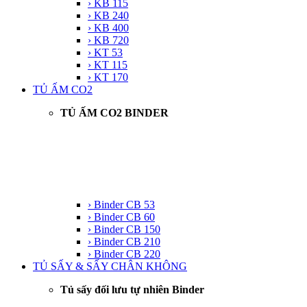
› KB 115
› KB 240
› KB 400
› KB 720
› KT 53
› KT 115
› KT 170
TỦ ẤM CO2
TỦ ẤM CO2 BINDER
› Binder CB 53
› Binder CB 60
› Binder CB 150
› Binder CB 210
› Binder CB 220
TỦ SẤY & SẤY CHÂN KHÔNG
Tủ sấy đối lưu tự nhiên Binder