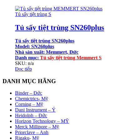
Tủ sấy tiệt trùng S
Tủ sấy tiệt trùng SN260plus
Tủ sấy tiệt trùng SN260plus
Model: SN260plus
Nhà sản xuất: Memmert, Đức
Danh mục:
Tủ sấy tiệt trùng Memmert S
SKU: n/a
Đọc tiếp
DANH MỤC HÃNG
Binder – Đức
Chemictrics- Mỹ
Corning – Mỹ
Dani Instrument – Ý
Heidolph – Đức
Horizon Technology – MỸ
Merck Millipore – Mỹ
Priorclave – Anh
Rigaku- Mỹ