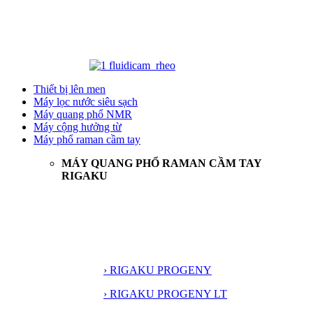
Thiết bị lên men
Máy lọc nước siêu sạch
Máy quang phổ NMR
Máy cộng hưởng từ
Máy phổ raman cầm tay
MÁY QUANG PHỔ RAMAN CẦM TAY
RIGAKU
› RIGAKU PROGENY
› RIGAKU PROGENY LT