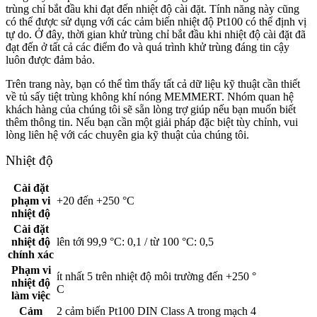
trùng chỉ bắt đầu khi đạt đến nhiệt độ cài đặt. Tính năng này cũng
có thể được sử dụng với các cảm biến nhiệt độ Pt100 có thể định vị
tự do. Ở đây, thời gian khử trùng chỉ bắt đầu khi nhiệt độ cài đặt đã
đạt đến ở tất cả các điểm đo và quá trình khử trùng đáng tin cậy
luôn được đảm bảo.
Trên trang này, bạn có thể tìm thấy tất cả dữ liệu kỹ thuật cần thiết
về tủ sấy tiệt trùng không khí nóng MEMMERT. Nhóm quan hệ
khách hàng của chúng tôi sẽ sẵn lòng trợ giúp nếu bạn muốn biết
thêm thông tin. Nếu bạn cần một giải pháp đặc biệt tùy chỉnh, vui
lòng liên hệ với các chuyên gia kỹ thuật của chúng tôi.
Nhiệt độ
Cài đặt
phạm vi
+20 đến +250 °C
nhiệt độ
Cài đặt
nhiệt độ
lên tới 99,9 °C: 0,1 / từ 100 °C: 0,5
chính xác
Phạm vi
ít nhất 5 trên nhiệt độ môi trường đến +250 °
nhiệt độ
C
làm việc
Cảm
2 cảm biến Pt100 DIN Class A trong mạch 4