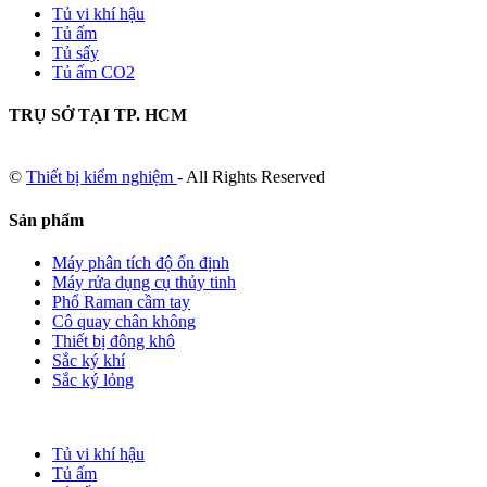
Tủ vi khí hậu
Tủ ấm
Tủ sấy
Tủ ấm CO2
TRỤ SỞ TẠI TP. HCM
©
Thiết bị kiểm nghiệm
- All Rights Reserved
Sản phẩm
Máy phân tích độ ổn định
Máy rửa dụng cụ thủy tinh
Phổ Raman cầm tay
Cô quay chân không
Thiết bị đông khô
Sắc ký khí
Sắc ký lỏng
Tủ vi khí hậu
Tủ ấm