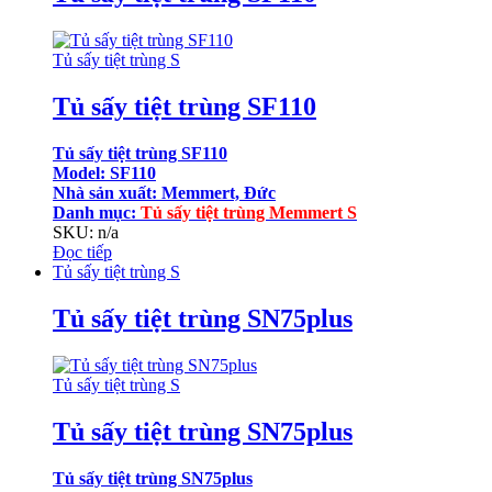
Tủ sấy tiệt trùng S
Tủ sấy tiệt trùng SF110
Tủ sấy tiệt trùng SF110
Model: SF110
Nhà sản xuất: Memmert, Đức
Danh mục:
Tủ sấy tiệt trùng Memmert S
SKU: n/a
Đọc tiếp
Tủ sấy tiệt trùng S
Tủ sấy tiệt trùng SN75plus
Tủ sấy tiệt trùng S
Tủ sấy tiệt trùng SN75plus
Tủ sấy tiệt trùng SN75plus