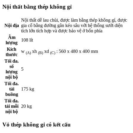
Nội thất bằng thép không gỉ
Nội thất dễ lau chùi, được làm bằng thép không gỉ, được
Nội địa
gia cố bằng đường gân kéo sâu với hệ thống sưởi diện
tích lớn tích hợp và được bảo vệ ở bốn phía
Âm
108 lít
lượng
Kích
w
xh
xd
: 560 x 480 x 400 mm
(A)
(B)
(C)
thước
Tối đa.
số
5
lượng
nội bộ
Tối đa.
tải
175 kg
buồng
Tối đa.
tải mỗi
20 kg
nội bộ
Vỏ thép không gỉ có kết cấu