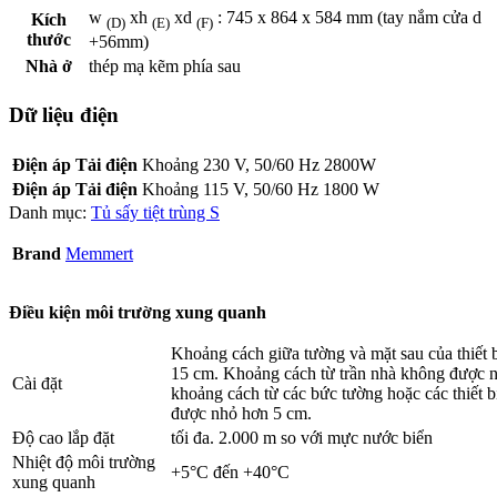
w
xh
xd
: 745 x 864 x 584 mm (tay nắm cửa d
Kích
(D)
(E)
(F)
thước
+56mm)
Nhà ở
thép mạ kẽm phía sau
Dữ liệu điện
Điện áp Tải điện
Khoảng 230 V, 50/60 Hz 2800W
Điện áp Tải điện
Khoảng 115 V, 50/60 Hz 1800 W
Danh mục:
Tủ sấy tiệt trùng S
Brand
Memmert
Điều kiện môi trường xung quanh
Khoảng cách giữa tường và mặt sau của thiết bị
15 cm. Khoảng cách từ trần nhà không được 
Cài đặt
khoảng cách từ các bức tường hoặc các thiết 
được nhỏ hơn 5 cm.
Độ cao lắp đặt
tối đa. 2.000 m so với mực nước biển
Nhiệt độ môi trường
+5°C đến +40°C
xung quanh