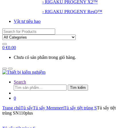
› RIGAKU PROGENY X2™
› RIGAKU PROGENY ResQ™
Vật tư tiêu hao
Search
for:
0
€
0.00
Chưa có sản phẩm trong giỏ hàng.
Search
Tìm
Tìm kiếm
kiếm:
0
Trang chủ
Tủ sấy
Tủ sấy Memmert
Tủ sấy tiệt trùng S
Tủ sấy tiệt
trùng SN110plus