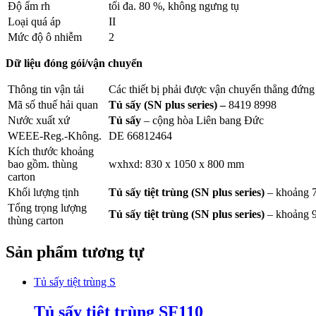
Độ ẩm rh
tối đa. 80 %, không ngưng tụ
Loại quá áp
II
Mức độ ô nhiễm
2
Dữ liệu đóng gói/vận chuyển
Thông tin vận tải
Các thiết bị phải được vận chuyển thẳng đứng
Mã số thuế hải quan
Tủ sấy (SN plus series)
–
8419 8998
Nước xuất xứ
Tủ sấy
– cộng hòa Liên bang Đức
WEEE-Reg.-Không.
DE 66812464
Kích thước khoảng
bao gồm. thùng
wxhxd: 830 x 1050 x 800 mm
carton
Khối lượng tịnh
Tủ sấy tiệt trùng (SN plus series)
– khoảng 
Tổng trọng lượng
Tủ sấy tiệt trùng (SN plus series)
– khoảng 
thùng carton
Sản phẩm tương tự
Tủ sấy tiệt trùng S
Tủ sấy tiệt trùng SF110