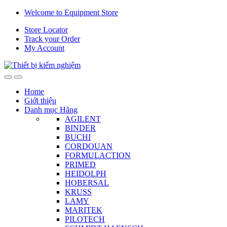
Skip
Skip
Welcome to Equipment Store
to
to
Store Locator
navigation
content
Track your Order
My Account
Home
Giới thiệu
Danh mục Hãng
AGILENT
BINDER
BUCHI
CORDOUAN
FORMULACTION
PRIMED
HEIDOLPH
HOBERSAL
KRUSS
LAMY
MARITEK
PILOTECH