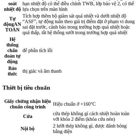
soát
hạn nhiệt độ có thể điều chỉnh TWB, lớp bảo vệ 2, có thể
nhiệt độ
lựa chọn trên màn hình
Tích hợp thêm bộ giám sát quá nhiệt và dưới nhiệt độ
Tự
“ASF”, tự động tuân theo giá trị điểm đặt ở phạm vi dung
độngAN
sai đặt trước, cảnh báo trong trường hợp quá nhiệt hoặc
TOÀN
quá thấp, tắt hệ thống sưởi trong trường hợp quá nhiệt
Hệ
thống
chẩn
để phân tích lỗi
đoán tự
động
Báo
thị giác và âm thanh
thức
Thiết bị tiêu chuẩn
Giấy chứng nhận hiệu
Hiệu chuẩn ở +160°C
chuẩn công trình
cửa thép không gỉ cách nhiệt hoàn toàn
Cửa
với khóa 2 điểm (khóa cửa nén)
2 lưới thép không gỉ, được đánh bóng
Nội bộ
bằng điện