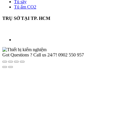
Tủ sấy
Tủ ấm CO2
TRỤ SỞ TẠI TP. HCM
Got Questions ? Call us 24/7!
0902 550 957