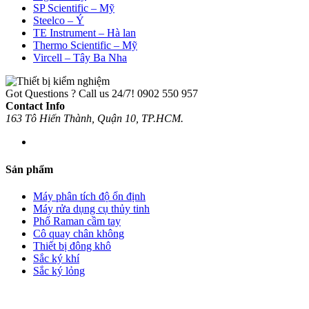
SP Scientific – Mỹ
Steelco – Ý
TE Instrument – Hà lan
Thermo Scientific – Mỹ
Vircell – Tây Ba Nha
Got Questions ? Call us 24/7!
0902 550 957
Contact Info
163 Tô Hiến Thành, Quận 10, TP.HCM.
Sản phẩm
Máy phân tích độ ổn định
Máy rửa dụng cụ thủy tinh
Phổ Raman cầm tay
Cô quay chân không
Thiết bị đông khô
Sắc ký khí
Sắc ký lỏng