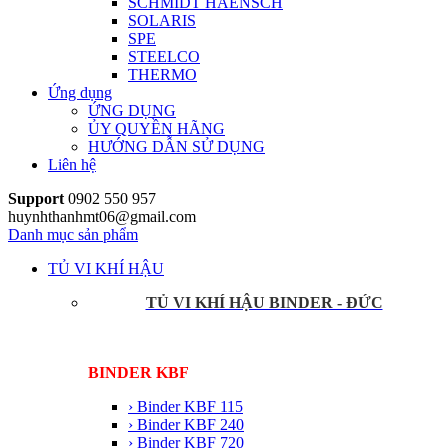
SCHMIDT HAENSCH
SOLARIS
SPE
STEELCO
THERMO
Ứng dụng
ỨNG DỤNG
ỦY QUYỀN HÃNG
HƯỚNG DẪN SỬ DỤNG
Liên hệ
Support
0902 550 957
huynhthanhmt06@gmail.com
Danh mục sản phẩm
TỦ VI KHÍ HẬU
TỦ VI KHÍ HẬU BINDER - ĐỨC
BINDER KBF
› Binder KBF 115
› Binder KBF 240
› Binder KBF 720