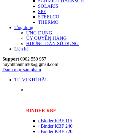
SCHMIDT HAENSCH
SOLARIS
SPE
STEELCO
THERMO
Ứng dụng
ỨNG DỤNG
ỦY QUYỀN HÃNG
HƯỚNG DẪN SỬ DỤNG
Liên hệ
Support
0902 550 957
huynhthanhmt06@gmail.com
Danh mục sản phẩm
TỦ VI KHÍ HẬU
BINDER KBF
› Binder KBF 115
› Binder KBF 240
› Binder KBF 720