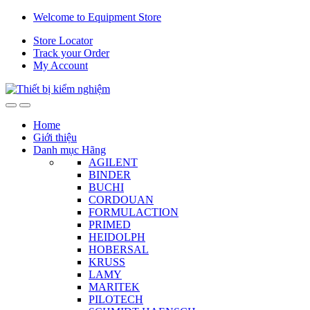
Skip
Skip
Welcome to Equipment Store
to
to
Store Locator
navigation
content
Track your Order
My Account
Home
Giới thiệu
Danh mục Hãng
AGILENT
BINDER
BUCHI
CORDOUAN
FORMULACTION
PRIMED
HEIDOLPH
HOBERSAL
KRUSS
LAMY
MARITEK
PILOTECH