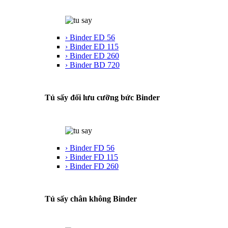
› Binder ED 56
› Binder ED 115
› Binder ED 260
› Binder BD 720
Tủ sấy đối lưu cưỡng bức Binder
› Binder FD 56
› Binder FD 115
› Binder FD 260
Tủ sấy chân không Binder