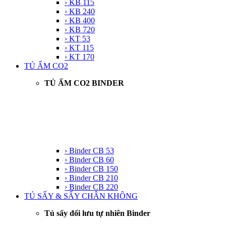
› KB 115
› KB 240
› KB 400
› KB 720
› KT 53
› KT 115
› KT 170
TỦ ẤM CO2
TỦ ẤM CO2 BINDER
› Binder CB 53
› Binder CB 60
› Binder CB 150
› Binder CB 210
› Binder CB 220
TỦ SẤY & SẤY CHÂN KHÔNG
Tủ sấy đối lưu tự nhiên Binder