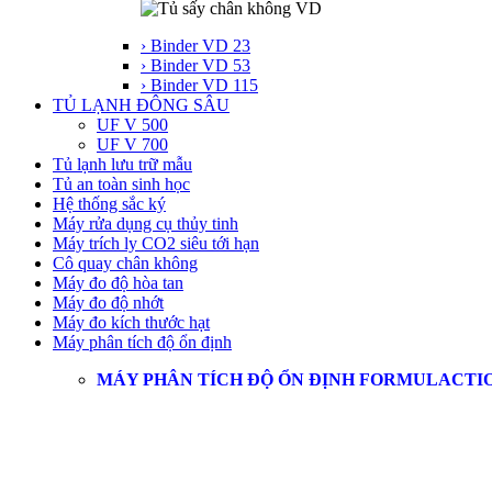
› Binder VD 23
› Binder VD 53
› Binder VD 115
TỦ LẠNH ĐÔNG SÂU
UF V 500
UF V 700
Tủ lạnh lưu trữ mẫu
Tủ an toàn sinh học
Hệ thống sắc ký
Máy rửa dụng cụ thủy tinh
Máy trích ly CO2 siêu tới hạn
Cô quay chân không
Máy đo độ hòa tan
Máy đo độ nhớt
Máy đo kích thước hạt
Máy phân tích độ ổn định
MÁY PHÂN TÍCH ĐỘ ỔN ĐỊNH FORMULACTI