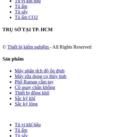
Tủ vi khí hậu
Tủ ấm
Tủ sấy
Tủ ấm CO2
TRỤ SỞ TẠI TP. HCM
©
Thiết bị kiểm nghiệm
- All Rights Reserved
Sản phẩm
Máy phân tích độ ổn định
Máy rửa dụng cụ thủy tinh
Phổ Raman cầm tay
Cô quay chân không
Thiết bị đông khô
Sắc ký khí
Sắc ký lỏng
Tủ vi khí hậu
Tủ ấm
Tủ sấy