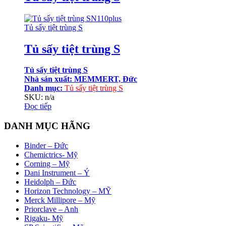
Tủ sấy tiệt trùng S
Tủ sấy tiệt trùng S
Tủ sấy tiệt trùng S
Nhà sản xuất: MEMMERT, Đức
Danh mục:
Tủ sấy tiệt trùng S
SKU: n/a
Đọc tiếp
DANH MỤC HÃNG
Binder – Đức
Chemictrics- Mỹ
Corning – Mỹ
Dani Instrument – Ý
Heidolph – Đức
Horizon Technology – MỸ
Merck Millipore – Mỹ
Priorclave – Anh
Rigaku- Mỹ