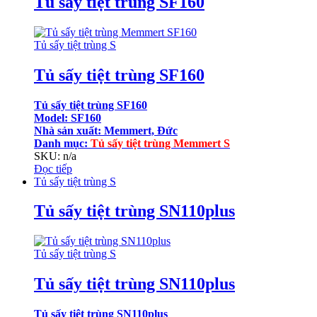
Tủ sấy tiệt trùng SF160
Tủ sấy tiệt trùng S
Tủ sấy tiệt trùng SF160
Tủ sấy tiệt trùng SF160
Model: SF160
Nhà sản xuất: Memmert, Đức
Danh mục:
Tủ sấy tiệt trùng Memmert S
SKU: n/a
Đọc tiếp
Tủ sấy tiệt trùng S
Tủ sấy tiệt trùng SN110plus
Tủ sấy tiệt trùng S
Tủ sấy tiệt trùng SN110plus
Tủ sấy tiệt trùng SN110plus