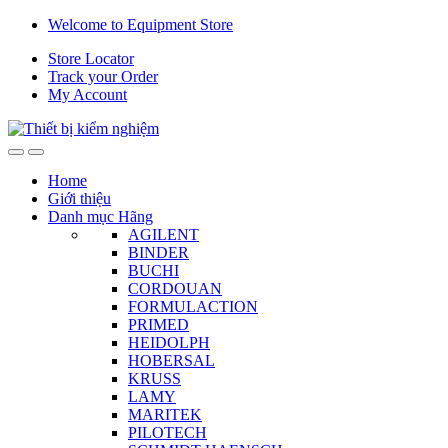
Skip
Skip
Welcome to Equipment Store
to
to
Store Locator
navigation
content
Track your Order
My Account
Home
Giới thiệu
Danh mục Hãng
AGILENT
BINDER
BUCHI
CORDOUAN
FORMULACTION
PRIMED
HEIDOLPH
HOBERSAL
KRUSS
LAMY
MARITEK
PILOTECH