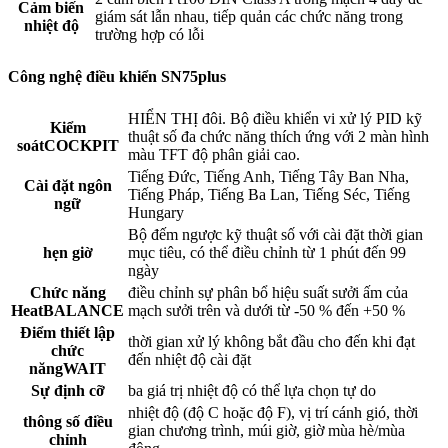
Cảm biến
giám sát lẫn nhau, tiếp quản các chức năng trong
nhiệt độ
trường hợp có lỗi
Công nghệ điều khiển SN75plus
HIỂN THỊ đôi. Bộ điều khiển vi xử lý PID kỹ
Kiểm
thuật số đa chức năng thích ứng với 2 màn hình
soátCOCKPIT
màu TFT độ phân giải cao.
Tiếng Đức, Tiếng Anh, Tiếng Tây Ban Nha,
Cài đặt ngôn
Tiếng Pháp, Tiếng Ba Lan, Tiếng Séc, Tiếng
ngữ
Hungary
Bộ đếm ngược kỹ thuật số với cài đặt thời gian
hẹn giờ
mục tiêu, có thể điều chỉnh từ 1 phút đến 99
ngày
Chức năng
điều chỉnh sự phân bổ hiệu suất sưởi ấm của
HeatBALANCE
mạch sưởi trên và dưới từ -50 % đến +50 %
Điểm thiết lập
thời gian xử lý không bắt đầu cho đến khi đạt
chức
đến nhiệt độ cài đặt
năngWAIT
Sự định cỡ
ba giá trị nhiệt độ có thể lựa chọn tự do
nhiệt độ (độ C hoặc độ F), vị trí cánh gió, thời
thông số điều
gian chương trình, múi giờ, giờ mùa hè/mùa
chỉnh