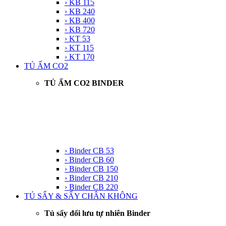
› KB 115
› KB 240
› KB 400
› KB 720
› KT 53
› KT 115
› KT 170
TỦ ẤM CO2
TỦ ẤM CO2 BINDER
› Binder CB 53
› Binder CB 60
› Binder CB 150
› Binder CB 210
› Binder CB 220
TỦ SẤY & SẤY CHÂN KHÔNG
Tủ sấy đối lưu tự nhiên Binder