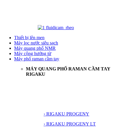
Thiết bị lên men
Máy lọc nước siêu sạch
Máy quang phổ NMR
Máy cộng hưởng từ
Máy phổ raman cầm tay
MÁY QUANG PHỔ RAMAN CẦM TAY
RIGAKU
› RIGAKU PROGENY
› RIGAKU PROGENY LT