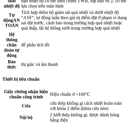
soát
hạn nhiệt độ có thể điều chỉnh TWB, lớp bảo vệ 2, có thể
nhiệt độ
lựa chọn trên màn hình
Tích hợp thêm bộ giám sát quá nhiệt và dưới nhiệt độ
Tự
“ASF”, tự động tuân theo giá trị điểm đặt ở phạm vi dung
độngAN
sai đặt trước, cảnh báo trong trường hợp quá nhiệt hoặc
TOÀN
quá thấp, tắt hệ thống sưởi trong trường hợp quá nhiệt
Hệ
thống
chẩn
để phân tích lỗi
đoán tự
động
Báo
thị giác và âm thanh
thức
Thiết bị tiêu chuẩn
Giấy chứng nhận hiệu
Hiệu chuẩn ở +160°C
chuẩn công trình
cửa thép không gỉ cách nhiệt hoàn toàn
Cửa
với khóa 2 điểm (khóa cửa nén)
2 lưới thép không gỉ, được đánh bóng
Nội bộ
bằng điện