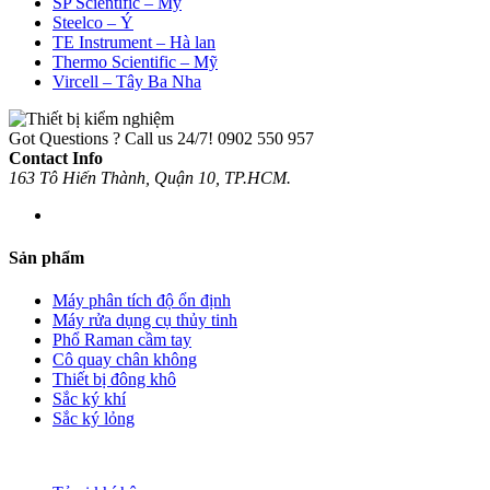
SP Scientific – Mỹ
Steelco – Ý
TE Instrument – Hà lan
Thermo Scientific – Mỹ
Vircell – Tây Ba Nha
Got Questions ? Call us 24/7!
0902 550 957
Contact Info
163 Tô Hiến Thành, Quận 10, TP.HCM.
Sản phẩm
Máy phân tích độ ổn định
Máy rửa dụng cụ thủy tinh
Phổ Raman cầm tay
Cô quay chân không
Thiết bị đông khô
Sắc ký khí
Sắc ký lỏng