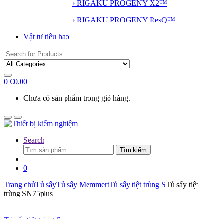
› RIGAKU PROGENY X2™
› RIGAKU PROGENY ResQ™
Vật tư tiêu hao
Search
for:
0
€
0.00
Chưa có sản phẩm trong giỏ hàng.
Search
Tìm
Tìm kiếm
kiếm:
0
Trang chủ
Tủ sấy
Tủ sấy Memmert
Tủ sấy tiệt trùng S
Tủ sấy tiệt
trùng SN75plus