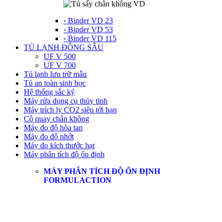
› Binder VD 23
› Binder VD 53
› Binder VD 115
TỦ LẠNH ĐÔNG SÂU
UF V 500
UF V 700
Tủ lạnh lưu trữ mẫu
Tủ an toàn sinh học
Hệ thống sắc ký
Máy rửa dụng cụ thủy tinh
Máy trích ly CO2 siêu tới hạn
Cô quay chân không
Máy đo độ hòa tan
Máy đo độ nhớt
Máy đo kích thước hạt
Máy phân tích độ ổn định
MÁY PHÂN TÍCH ĐỘ ỔN ĐỊNH
FORMULACTION