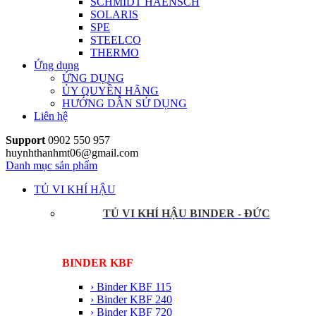
SCHMIDT HAENSCH
SOLARIS
SPE
STEELCO
THERMO
Ứng dụng
ỨNG DỤNG
ỦY QUYỀN HÃNG
HƯỚNG DẪN SỬ DỤNG
Liên hệ
Support
0902 550 957
huynhthanhmt06@gmail.com
Danh mục sản phẩm
TỦ VI KHÍ HẬU
TỦ VI KHÍ HẬU BINDER - ĐỨC
BINDER KBF
› Binder KBF 115
› Binder KBF 240
› Binder KBF 720