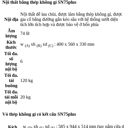
Nội thất bằng thép không gỉ SN75plus
Nội thất dễ lau chùi, được làm bằng thép không gỉ, được
Nội địa
gia cố bằng đường gân kéo sâu với hệ thống sưởi diện
tích lớn tích hợp và được bảo vệ ở bốn phía
Âm
74 lít
lượng
Kích
w
xh
xd
: 400 x 560 x 330 mm
(A)
(B)
(C)
thước
Tối đa.
số
6
lượng
nội bộ
Tối đa.
tải
120 kg
buồng
Tối đa.
tải mỗi
20 kg
nội bộ
Vỏ thép không gỉ có kết cấu SN75plus
w
xh
xd
: 585 x 944 x 514 mm (tay nắm cửa d
Kích
(D)
(E)
(F)