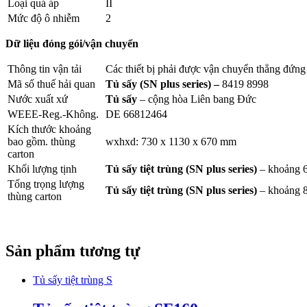
Loại quá áp
II
Mức độ ô nhiễm
2
Dữ liệu đóng gói/vận chuyển
Thông tin vận tải
Các thiết bị phải được vận chuyển thẳng đứng
Mã số thuế hải quan
Tủ sấy (SN plus series)
–
8419 8998
Nước xuất xứ
Tủ sấy
– cộng hòa Liên bang Đức
WEEE-Reg.-Không.
DE 66812464
Kích thước khoảng
bao gồm. thùng
wxhxd: 730 x 1130 x 670 mm
carton
Khối lượng tịnh
Tủ sấy tiệt trùng (SN plus series)
– khoảng 
Tổng trọng lượng
Tủ sấy tiệt trùng (SN plus series)
– khoảng 
thùng carton
Sản phẩm tương tự
Tủ sấy tiệt trùng S