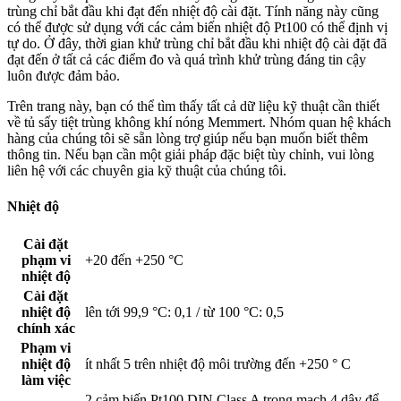
trùng chỉ bắt đầu khi đạt đến nhiệt độ cài đặt. Tính năng này cũng
có thể được sử dụng với các cảm biến nhiệt độ Pt100 có thể định vị
tự do. Ở đây, thời gian khử trùng chỉ bắt đầu khi nhiệt độ cài đặt đã
đạt đến ở tất cả các điểm đo và quá trình khử trùng đáng tin cậy
luôn được đảm bảo.
Trên trang này, bạn có thể tìm thấy tất cả dữ liệu kỹ thuật cần thiết
về tủ sấy tiệt trùng không khí nóng Memmert. Nhóm quan hệ khách
hàng của chúng tôi sẽ sẵn lòng trợ giúp nếu bạn muốn biết thêm
thông tin. Nếu bạn cần một giải pháp đặc biệt tùy chỉnh, vui lòng
liên hệ với các chuyên gia kỹ thuật của chúng tôi.
Nhiệt độ
Cài đặt
phạm vi
+20 đến +250 °C
nhiệt độ
Cài đặt
nhiệt độ
lên tới 99,9 °C: 0,1 / từ 100 °C: 0,5
chính xác
Phạm vi
nhiệt độ
ít nhất 5 trên nhiệt độ môi trường đến +250 ° C
làm việc
2 cảm biến Pt100 DIN Class A trong mạch 4 dây để