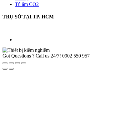
Tủ ấm CO2
TRỤ SỞ TẠI TP. HCM
Got Questions ? Call us 24/7!
0902 550 957