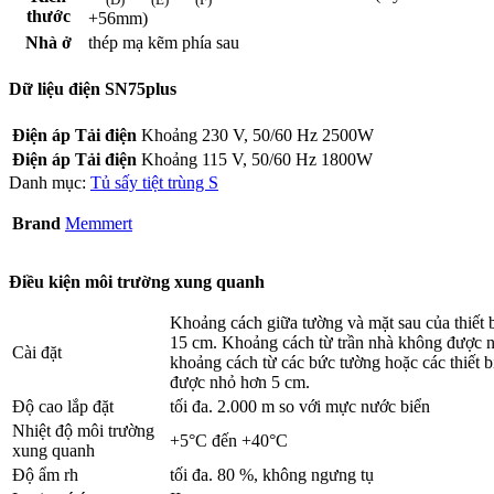
thước
+56mm)
Nhà ở
thép mạ kẽm phía sau
Dữ liệu điện SN75plus
Điện áp Tải điện
Khoảng 230 V, 50/60 Hz 2500W
Điện áp Tải điện
Khoảng 115 V, 50/60 Hz 1800W
Danh mục:
Tủ sấy tiệt trùng S
Brand
Memmert
Điều kiện môi trường xung quanh
Khoảng cách giữa tường và mặt sau của thiết bị
15 cm. Khoảng cách từ trần nhà không được 
Cài đặt
khoảng cách từ các bức tường hoặc các thiết 
được nhỏ hơn 5 cm.
Độ cao lắp đặt
tối đa. 2.000 m so với mực nước biển
Nhiệt độ môi trường
+5°C đến +40°C
xung quanh
Độ ẩm rh
tối đa. 80 %, không ngưng tụ