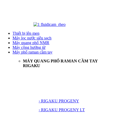
Thiết bị lên men
Máy lọc nước siêu sạch
Máy quang phổ NMR
Máy cộng hưởng từ
Máy phổ raman cầm tay
MÁY QUANG PHỔ RAMAN CẦM TAY
RIGAKU
› RIGAKU PROGENY
› RIGAKU PROGENY LT