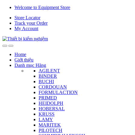
Skip
Skip
Welcome to Equipment Store
to
to
Store Locator
navigation
content
Track your Order
My Account
Home
Giới thiệu
Danh mục Hãng
AGILENT
BINDER
BUCHI
CORDOUAN
FORMULACTION
PRIMED
HEIDOLPH
HOBERSAL
KRUSS
LAMY
MARITEK
PILOTECH