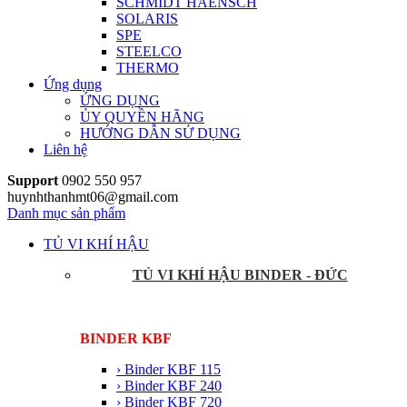
SCHMIDT HAENSCH
SOLARIS
SPE
STEELCO
THERMO
Ứng dụng
ỨNG DỤNG
ỦY QUYỀN HÃNG
HƯỚNG DẪN SỬ DỤNG
Liên hệ
Support
0902 550 957
huynhthanhmt06@gmail.com
Danh mục sản phẩm
TỦ VI KHÍ HẬU
TỦ VI KHÍ HẬU BINDER - ĐỨC
BINDER KBF
› Binder KBF 115
› Binder KBF 240
› Binder KBF 720