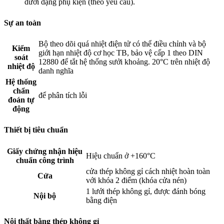
dưới dạng phụ kiện (theo yêu cầu).
Sự an toàn
Bộ theo dõi quá nhiệt điện tử có thể điều chỉnh và bộ
Kiểm
giới hạn nhiệt độ cơ học TB, bảo vệ cấp 1 theo DIN
soát
12880 để tắt hệ thống sưởi khoảng. 20°C trên nhiệt độ
nhiệt độ
danh nghĩa
Hệ thống
chẩn
để phân tích lỗi
đoán tự
động
Thiết bị tiêu chuẩn
Giấy chứng nhận hiệu
Hiệu chuẩn ở +160°C
chuẩn công trình
cửa thép không gỉ cách nhiệt hoàn toàn
Cửa
với khóa 2 điểm (khóa cửa nén)
1 lưới thép không gỉ, được đánh bóng
Nội bộ
bằng điện
Nội thất bằng thép không gỉ