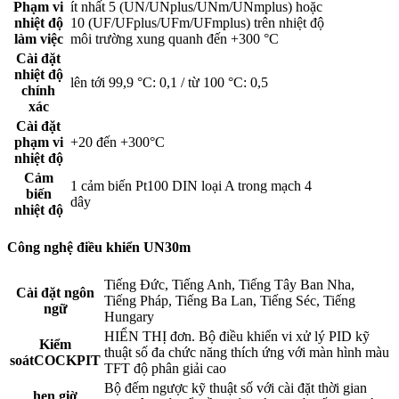
Phạm vi
ít nhất 5 (UN/UNplus/UNm/UNmplus) hoặc
nhiệt độ
10 (UF/UFplus/UFm/UFmplus) trên nhiệt độ
làm việc
môi trường xung quanh đến +300 °C
Cài đặt
nhiệt độ
lên tới 99,9 °C: 0,1 / từ 100 °C: 0,5
chính
xác
Cài đặt
phạm vi
+20 đến +300°C
nhiệt độ
Cảm
1 cảm biến Pt100 DIN loại A trong mạch 4
biến
dây
nhiệt độ
Công nghệ điều khiển UN30m
Tiếng Đức, Tiếng Anh, Tiếng Tây Ban Nha,
Cài đặt ngôn
Tiếng Pháp, Tiếng Ba Lan, Tiếng Séc, Tiếng
ngữ
Hungary
HIỂN THỊ đơn. Bộ điều khiển vi xử lý PID kỹ
Kiểm
thuật số đa chức năng thích ứng với màn hình màu
soátCOCKPIT
TFT độ phân giải cao
Bộ đếm ngược kỹ thuật số với cài đặt thời gian
hẹn giờ