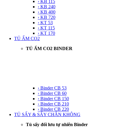
› KB 115
› KB 240
› KB 400
› KB 720
› KT 53
› KT 115
› KT 170
TỦ ẤM CO2
TỦ ẤM CO2 BINDER
› Binder CB 53
› Binder CB 60
› Binder CB 150
› Binder CB 210
› Binder CB 220
TỦ SẤY & SẤY CHÂN KHÔNG
Tủ sấy đối lưu tự nhiên Binder