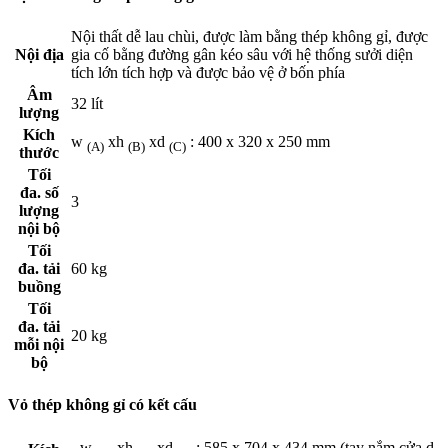
Nội thất dễ lau chùi, được làm bằng thép không gỉ, được
Nội địa
gia cố bằng đường gân kéo sâu với hệ thống sưởi diện
tích lớn tích hợp và được bảo vệ ở bốn phía
Âm
32 lít
lượng
Kích
w
xh
xd
: 400 x 320 x 250 mm
(A)
(B)
(C)
thước
Tối
đa. số
3
lượng
nội bộ
Tối
đa. tải
60 kg
buồng
Tối
đa. tải
20 kg
mỗi nội
bộ
Vỏ thép không gỉ có kết cấu
w
xh
xd
: 585 x 704 x 434 mm (tay nắm cửa d