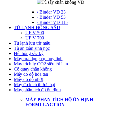
› Binder VD 23
› Binder VD 53
› Binder VD 115
TỦ LẠNH ĐÔNG SÂU
UF V 500
UF V 700
Tủ lạnh lưu trữ mẫu
Tủ an toàn sinh học
Hệ thống sắc ký
Máy rửa dụng cụ thủy tinh
Máy trích ly CO2 siêu tới hạn
Cô quay chân không
Máy đo độ hòa tan
Máy đo độ nhớt
Máy đo kích thước hạt
Máy phân tích độ ổn định
MÁY PHÂN TÍCH ĐỘ ỔN ĐỊNH
FORMULACTION