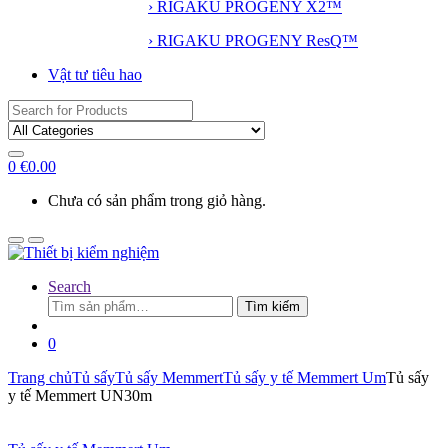
› RIGAKU PROGENY X2™
› RIGAKU PROGENY ResQ™
Vật tư tiêu hao
Search
for:
0
€
0.00
Chưa có sản phẩm trong giỏ hàng.
Search
Tìm
Tìm kiếm
kiếm:
0
Trang chủ
Tủ sấy
Tủ sấy Memmert
Tủ sấy y tế Memmert Um
Tủ sấy
y tế Memmert UN30m