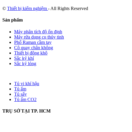
©
Thiết bị kiểm nghiệm
- All Rights Reserved
Sản phẩm
Máy phân tích độ ổn định
Máy rửa dụng cụ thủy tinh
Phổ Raman cầm tay
Cô quay chân không
Thiết bị đông khô
Sắc ký khí
Sắc ký lỏng
Tủ vi khí hậu
Tủ ấm
Tủ sấy
Tủ ấm CO2
TRỤ SỞ TẠI TP. HCM