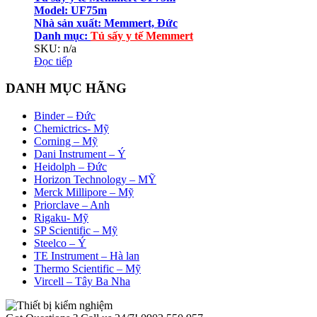
Model: UF75m
Nhà sản xuất: Memmert, Đức
Danh mục
:
Tủ sấy y tế Memmert
SKU: n/a
Đọc tiếp
DANH MỤC HÃNG
Binder – Đức
Chemictrics- Mỹ
Corning – Mỹ
Dani Instrument – Ý
Heidolph – Đức
Horizon Technology – MỸ
Merck Millipore – Mỹ
Priorclave – Anh
Rigaku- Mỹ
SP Scientific – Mỹ
Steelco – Ý
TE Instrument – Hà lan
Thermo Scientific – Mỹ
Vircell – Tây Ba Nha