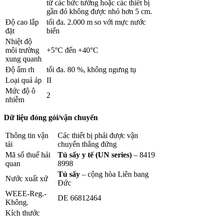
từ các bức tường hoặc các thiết bị
gần đó không được nhỏ hơn 5 cm.
Độ cao lắp
tối đa. 2.000 m so với mực nước
đặt
biển
Nhiệt độ
môi trường
+5°C đến +40°C
xung quanh
Độ ẩm rh
tối đa. 80 %, không ngưng tụ
Loại quá áp
II
Mức độ ô
2
nhiễm
Dữ liệu đóng gói/vận chuyển
Thông tin vận
Các thiết bị phải được vận
tải
chuyển thẳng đứng
Mã số thuế hải
Tủ sấy y tế (UN series)
– 8419
quan
8998
Tủ sấy
– cộng hòa Liên bang
Nước xuất xứ
Đức
WEEE-Reg.-
DE 66812464
Không.
Kích thước