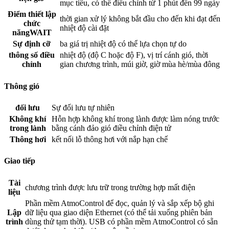
mục tiêu, có thể điều chỉnh từ 1 phút đến 99 ngày
Điểm thiết lập
thời gian xử lý không bắt đầu cho đến khi đạt đến
chức
nhiệt độ cài đặt
năngWAIT
Sự định cỡ
ba giá trị nhiệt độ có thể lựa chọn tự do
thông số điều
nhiệt độ (độ C hoặc độ F), vị trí cánh gió, thời
chỉnh
gian chương trình, múi giờ, giờ mùa hè/mùa đông
Thông gió
đối lưu
Sự đối lưu tự nhiên
Không khí
Hỗn hợp không khí trong lành được làm nóng trước
trong lành
bằng cánh đảo gió điều chỉnh điện tử
Thông hơi
kết nối lỗ thông hơi với nắp hạn chế
Giao tiếp
Tài
chương trình được lưu trữ trong trường hợp mất điện
liệu
Phần mềm AtmoControl để đọc, quản lý và sắp xếp bộ ghi
Lập
dữ liệu qua giao diện Ethernet (có thể tải xuống phiên bản
trình
dùng thử tạm thời). USB có phần mềm AtmoControl có sẵn