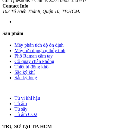
Got Questions ? Call us 24/7!
0902 550 957
Contact Info
163 Tô Hiến Thành, Quận 10, TP.HCM.
Sản phẩm
Máy phân tích độ ổn định
Máy rửa dụng cụ thủy tinh
Phổ Raman cầm tay
Cô quay chân không
Thiết bị đông khô
Sắc ký khí
Sắc ký lỏng
Tủ vi khí hậu
Tủ ấm
Tủ sấy
Tủ ấm CO2
TRỤ SỞ TẠI TP. HCM