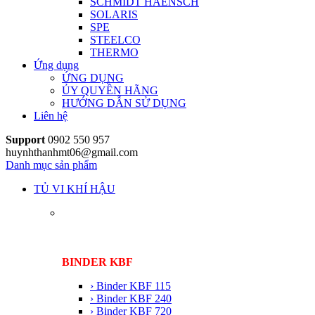
SCHMIDT HAENSCH
SOLARIS
SPE
STEELCO
THERMO
Ứng dụng
ỨNG DỤNG
ỦY QUYỀN HÃNG
HƯỚNG DẪN SỬ DỤNG
Liên hệ
Support
0902 550 957
huynhthanhmt06@gmail.com
Danh mục sản phẩm
TỦ VI KHÍ HẬU
BINDER KBF
› Binder KBF 115
› Binder KBF 240
› Binder KBF 720