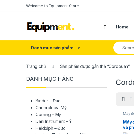
Skip to navigation
Skip to content
Welcome to Equipment Store
Home
Search fo
Danh mục sản phẩm
Trang chủ
Sản phẩm được gắn thẻ “Cordouan”
DANH MỤC HÃNG
Cord
Binder – Đức
Chemictrics- Mỹ
Máy đo
Corning – Mỹ
Dani Instrument – Ý
Máy đ
và ph
Heidolph – Đức
Cord