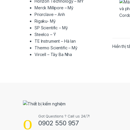
Horizon Technology – MỸ
Merck Millipore – Mỹ
Priorclave – Anh
Rigaku- Mỹ
SP Scientific – Mỹ
Steelco – Ý
TE Instrument – Hà lan
Hiển thị t
Thermo Scientific – Mỹ
Vircell – Tây Ba Nha
Got Questions ? Call us 24/7!
0902 550 957