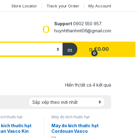
Store Locator
Track your Order
My Account
Support
0902 550 957
huynhthanhmt06@gmail.com
€
0.00
0
Đã sắp xếp t
Hiển thị tất cả 4 kết quả
ích thước hạt
Máy đo kích thước hạt
 kích thước hạt
Máy đo kích thước hạt
an Vasco Kin
Cordouan Vasco