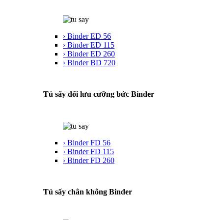
› Binder ED 56
› Binder ED 115
› Binder ED 260
› Binder BD 720
Tủ sấy đối lưu cưỡng bức Binder
› Binder FD 56
› Binder FD 115
› Binder FD 260
Tủ sấy chân không Binder