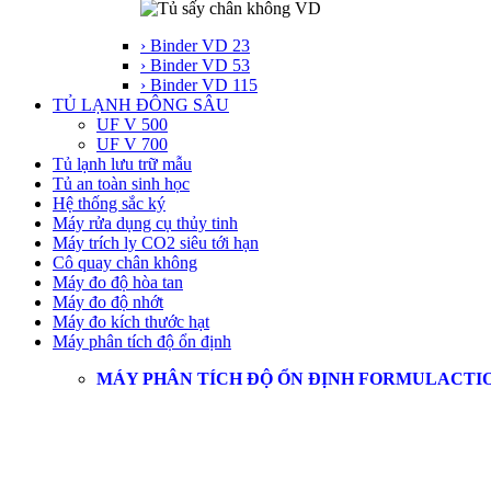
› Binder VD 23
› Binder VD 53
› Binder VD 115
TỦ LẠNH ĐÔNG SÂU
UF V 500
UF V 700
Tủ lạnh lưu trữ mẫu
Tủ an toàn sinh học
Hệ thống sắc ký
Máy rửa dụng cụ thủy tinh
Máy trích ly CO2 siêu tới hạn
Cô quay chân không
Máy đo độ hòa tan
Máy đo độ nhớt
Máy đo kích thước hạt
Máy phân tích độ ổn định
MÁY PHÂN TÍCH ĐỘ ỔN ĐỊNH FORMULACTI