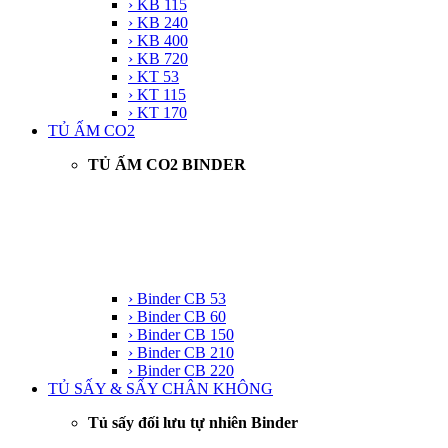
› KB 115
› KB 240
› KB 400
› KB 720
› KT 53
› KT 115
› KT 170
TỦ ẤM CO2
TỦ ẤM CO2 BINDER
› Binder CB 53
› Binder CB 60
› Binder CB 150
› Binder CB 210
› Binder CB 220
TỦ SẤY & SẤY CHÂN KHÔNG
Tủ sấy đối lưu tự nhiên Binder