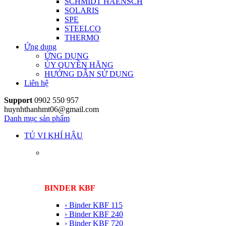
SCHMIDT HAENSCH
SOLARIS
SPE
STEELCO
THERMO
Ứng dụng
ỨNG DỤNG
ỦY QUYỀN HÃNG
HƯỚNG DẪN SỬ DỤNG
Liên hệ
Support
0902 550 957
huynhthanhmt06@gmail.com
Danh mục sản phẩm
TỦ VI KHÍ HẬU
BINDER KBF
› Binder KBF 115
› Binder KBF 240
› Binder KBF 720