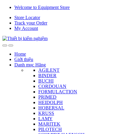
Skip
Skip
Welcome to Equipment Store
to
to
Store Locator
navigation
content
Track your Order
My Account
Home
Giới thiệu
Danh mục Hãng
AGILENT
BINDER
BUCHI
CORDOUAN
FORMULACTION
PRIMED
HEIDOLPH
HOBERSAL
KRUSS
LAMY
MARITEK
PILOTECH