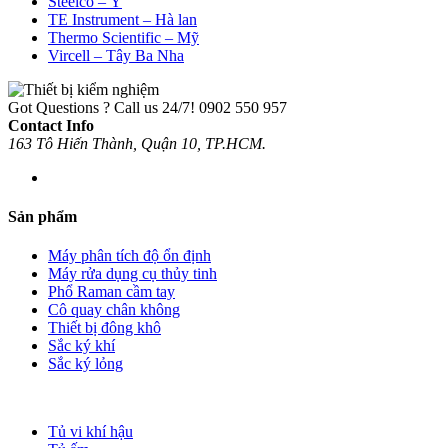
Steelco – Ý
TE Instrument – Hà lan
Thermo Scientific – Mỹ
Vircell – Tây Ba Nha
Got Questions ? Call us 24/7!
0902 550 957
Contact Info
163 Tô Hiến Thành, Quận 10, TP.HCM.
Sản phẩm
Máy phân tích độ ổn định
Máy rửa dụng cụ thủy tinh
Phổ Raman cầm tay
Cô quay chân không
Thiết bị đông khô
Sắc ký khí
Sắc ký lỏng
Tủ vi khí hậu