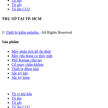
Tủ ấm
Tủ sấy
Tủ ấm CO2
TRỤ SỞ TẠI TP. HCM
©
Thiết bị kiểm nghiệm
- All Rights Reserved
Sản phẩm
Máy phân tích độ ổn định
Máy rửa dụng cụ thủy tinh
Phổ Raman cầm tay
Cô quay chân không
Thiết bị đông khô
Sắc ký khí
Sắc ký lỏng
Tủ vi khí hậu
Tủ ấm
Tủ sấy
Tủ ấm CO2