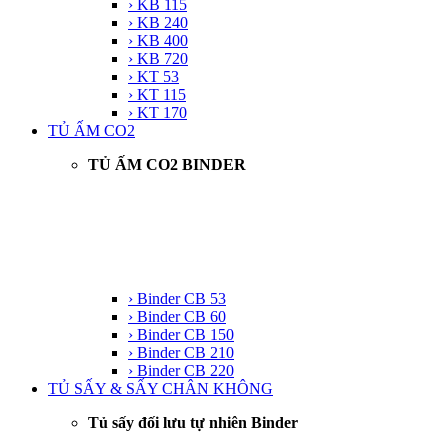
› KB 115
› KB 240
› KB 400
› KB 720
› KT 53
› KT 115
› KT 170
TỦ ẤM CO2
TỦ ẤM CO2 BINDER
› Binder CB 53
› Binder CB 60
› Binder CB 150
› Binder CB 210
› Binder CB 220
TỦ SẤY & SẤY CHÂN KHÔNG
Tủ sấy đối lưu tự nhiên Binder