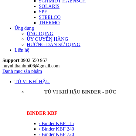
SCHMIDT HAENSCH
SOLARIS
SPE
STEELCO
THERMO
Ứng dụng
ỨNG DỤNG
ỦY QUYỀN HÃNG
HƯỚNG DẪN SỬ DỤNG
Liên hệ
Support
0902 550 957
huynhthanhmt06@gmail.com
Danh mục sản phẩm
TỦ VI KHÍ HẬU
TỦ VI KHÍ HẬU BINDER - ĐỨC
BINDER KBF
› Binder KBF 115
› Binder KBF 240
› Binder KBF 720