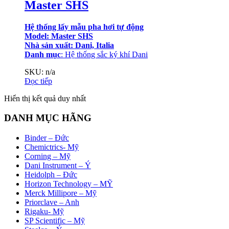
Master SHS
Hệ thống lấy mẫu pha hơi tự động
Model: Master SHS
Nhà sản xuất: Dani, Italia
Danh mục
:
Hệ thống sắc ký khí Dani
SKU: n/a
Đọc tiếp
Hiển thị kết quả duy nhất
DANH MỤC HÃNG
Binder – Đức
Chemictrics- Mỹ
Corning – Mỹ
Dani Instrument – Ý
Heidolph – Đức
Horizon Technology – MỸ
Merck Millipore – Mỹ
Priorclave – Anh
Rigaku- Mỹ
SP Scientific – Mỹ