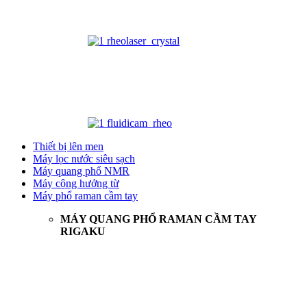
Thiết bị lên men
Máy lọc nước siêu sạch
Máy quang phổ NMR
Máy cộng hưởng từ
Máy phổ raman cầm tay
MÁY QUANG PHỔ RAMAN CẦM TAY
RIGAKU