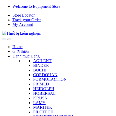
Skip
Skip
Welcome to Equipment Store
to
to
Store Locator
navigation
content
Track your Order
My Account
Home
Giới thiệu
Danh mục Hãng
AGILENT
BINDER
BUCHI
CORDOUAN
FORMULACTION
PRIMED
HEIDOLPH
HOBERSAL
KRUSS
LAMY
MARITEK
PILOTECH