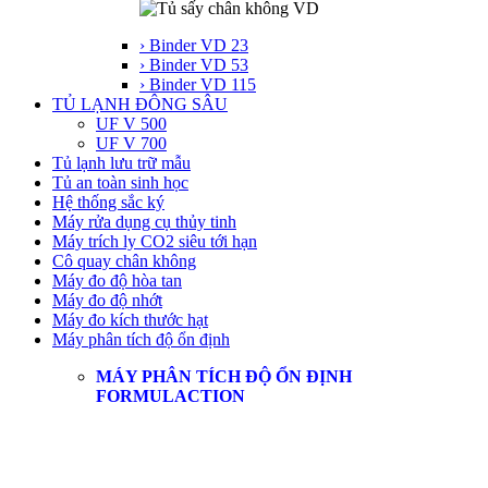
› Binder VD 23
› Binder VD 53
› Binder VD 115
TỦ LẠNH ĐÔNG SÂU
UF V 500
UF V 700
Tủ lạnh lưu trữ mẫu
Tủ an toàn sinh học
Hệ thống sắc ký
Máy rửa dụng cụ thủy tinh
Máy trích ly CO2 siêu tới hạn
Cô quay chân không
Máy đo độ hòa tan
Máy đo độ nhớt
Máy đo kích thước hạt
Máy phân tích độ ổn định
MÁY PHÂN TÍCH ĐỘ ỔN ĐỊNH
FORMULACTION