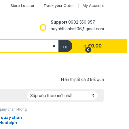
Store Locator
Track your Order
My Account
Support
0902 550 957
huynhthanhmt06@gmail.com
€
0.00
0
Đã sắp xếp t
Hiển thị tất cả 3 kết quả
quay chân không
h
 quay chân
Heidolph
ge ML/G3