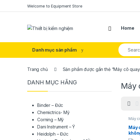
Skip to navigation
Skip to content
Welcome to Equipment Store
Home
Search fo
Danh mục sản phẩm
Trang chủ
Sản phẩm được gắn thẻ “Máy cô quay
DANH MỤC HÃNG
Máy 
Binder – Đức
Chemictrics- Mỹ
Máy c
Corning – Mỹ
Heido
Dani Instrument – Ý
Máy 
khôn
Heidolph – Đức
G3