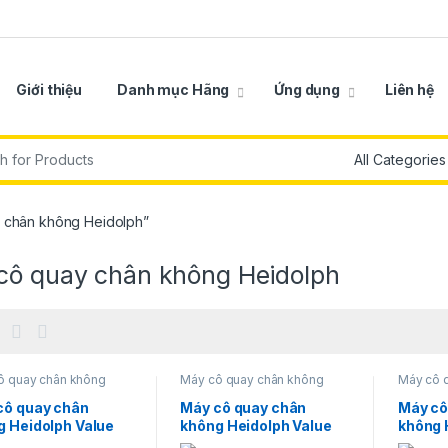
Giới thiệu
Danh mục Hãng
Ứng dụng
Liên hệ
r:
 chân không Heidolph”
cô quay chân không Heidolph
ô quay chân không
Máy cô quay chân không
Máy cô 
lph
Heidolph
Heidolp
cô quay chân
Máy cô quay chân
Máy cô
g Heidolph Value
không Heidolph Value
không 
Digital HL G3
Advan