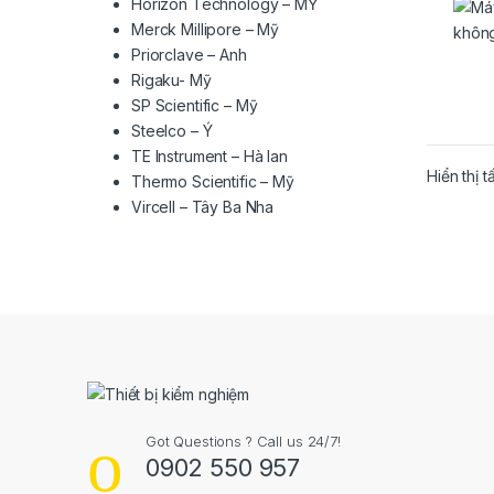
Horizon Technology – MỸ
Merck Millipore – Mỹ
Priorclave – Anh
Rigaku- Mỹ
SP Scientific – Mỹ
Steelco – Ý
TE Instrument – Hà lan
Hiển thị t
Thermo Scientific – Mỹ
Vircell – Tây Ba Nha
Got Questions ? Call us 24/7!
0902 550 957