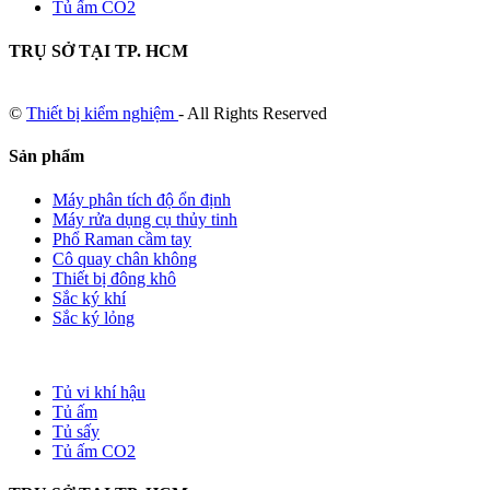
Tủ ấm CO2
TRỤ SỞ TẠI TP. HCM
©
Thiết bị kiểm nghiệm
- All Rights Reserved
Sản phẩm
Máy phân tích độ ổn định
Máy rửa dụng cụ thủy tinh
Phổ Raman cầm tay
Cô quay chân không
Thiết bị đông khô
Sắc ký khí
Sắc ký lỏng
Tủ vi khí hậu
Tủ ấm
Tủ sấy
Tủ ấm CO2