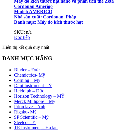
Máy đo kích thước hạt nano và phân tích thế Zeta
Cordouan Amerigo
Model: AMERIGO
Nhà sản xuất: Cordouan, Pháp
Danh mục:
Máy đo kích thước hạt
SKU: n/a
Đọc tiếp
Hiển thị kết quả duy nhất
DANH MỤC HÃNG
Binder – Đức
Chemictrics- Mỹ
Corning – Mỹ
Dani Instrument – Ý
Heidolph – Đức
Horizon Technology – MỸ
Merck Millipore – Mỹ
Priorclave – Anh
Rigaku- Mỹ
SP Scientific – Mỹ
Steelco – Ý
TE Instrument – Hà lan