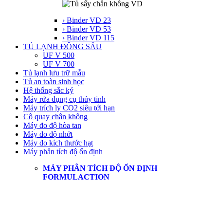
› Binder VD 23
› Binder VD 53
› Binder VD 115
TỦ LẠNH ĐÔNG SÂU
UF V 500
UF V 700
Tủ lạnh lưu trữ mẫu
Tủ an toàn sinh học
Hệ thống sắc ký
Máy rửa dụng cụ thủy tinh
Máy trích ly CO2 siêu tới hạn
Cô quay chân không
Máy đo độ hòa tan
Máy đo độ nhớt
Máy đo kích thước hạt
Máy phân tích độ ổn định
MÁY PHÂN TÍCH ĐỘ ỔN ĐỊNH
FORMULACTION