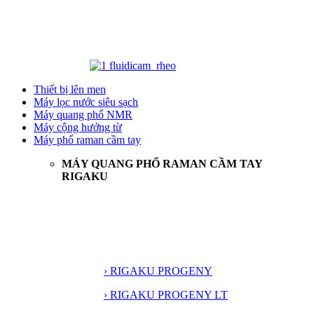
Thiết bị lên men
Máy lọc nước siêu sạch
Máy quang phổ NMR
Máy cộng hưởng từ
Máy phổ raman cầm tay
MÁY QUANG PHỔ RAMAN CẦM TAY
RIGAKU
› RIGAKU PROGENY
› RIGAKU PROGENY LT