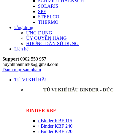
SCHMIDT HAENSCH
SOLARIS
SPE
STEELCO
THERMO
Ứng dụng
ỨNG DỤNG
ỦY QUYỀN HÃNG
HƯỚNG DẪN SỬ DỤNG
Liên hệ
Support
0902 550 957
huynhthanhmt06@gmail.com
Danh mục sản phẩm
TỦ VI KHÍ HẬU
TỦ VI KHÍ HẬU BINDER - ĐỨC
BINDER KBF
› Binder KBF 115
› Binder KBF 240
› Binder KBF 720