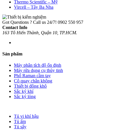
Thermo Scientific – Mỹ
Vircell – Tây Ba Nha
Got Questions ? Call us 24/7!
0902 550 957
Contact Info
163 Tô Hiến Thành, Quận 10, TP.HCM.
Sản phẩm
Máy phân tích độ ổn định
Máy rửa dụng cụ thủy tinh
Phổ Raman cầm tay
Cô quay chân không
Thiết bị đông khô
Sắc ký khí
Sắc ký lỏng
Tủ vi khí hậu
Tủ ấm
Tủ sấy