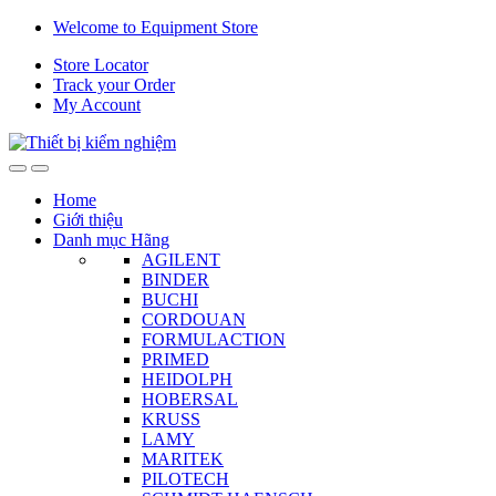
Skip
Skip
Welcome to Equipment Store
to
to
Store Locator
navigation
content
Track your Order
My Account
Home
Giới thiệu
Danh mục Hãng
AGILENT
BINDER
BUCHI
CORDOUAN
FORMULACTION
PRIMED
HEIDOLPH
HOBERSAL
KRUSS
LAMY
MARITEK
PILOTECH