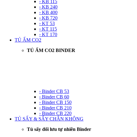
› KB 115
› KB 240
› KB 400
› KB 720
› KT 53
› KT 115
› KT 170
TỦ ẤM CO2
TỦ ẤM CO2 BINDER
› Binder CB 53
› Binder CB 60
› Binder CB 150
› Binder CB 210
› Binder CB 220
TỦ SẤY & SẤY CHÂN KHÔNG
Tủ sấy đối lưu tự nhiên Binder