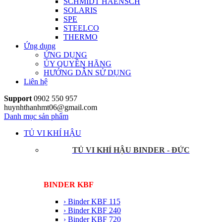
SCHMIDT HAENSCH
SOLARIS
SPE
STEELCO
THERMO
Ứng dụng
ỨNG DỤNG
ỦY QUYỀN HÃNG
HƯỚNG DẪN SỬ DỤNG
Liên hệ
Support
0902 550 957
huynhthanhmt06@gmail.com
Danh mục sản phẩm
TỦ VI KHÍ HẬU
TỦ VI KHÍ HẬU BINDER - ĐỨC
BINDER KBF
› Binder KBF 115
› Binder KBF 240
› Binder KBF 720