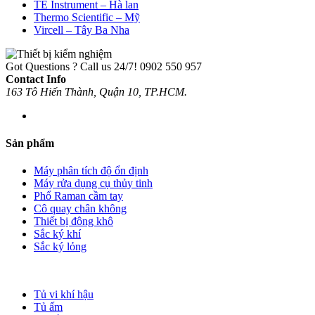
TE Instrument – Hà lan
Thermo Scientific – Mỹ
Vircell – Tây Ba Nha
Got Questions ? Call us 24/7!
0902 550 957
Contact Info
163 Tô Hiến Thành, Quận 10, TP.HCM.
Sản phẩm
Máy phân tích độ ổn định
Máy rửa dụng cụ thủy tinh
Phổ Raman cầm tay
Cô quay chân không
Thiết bị đông khô
Sắc ký khí
Sắc ký lỏng
Tủ vi khí hậu
Tủ ấm