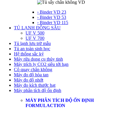
› Binder VD 23
› Binder VD 53
› Binder VD 115
TỦ LẠNH ĐÔNG SÂU
UF V 500
UF V 700
Tủ lạnh lưu trữ mẫu
Tủ an toàn sinh học
Hệ thống sắc ký
Máy rửa dụng cụ thủy tinh
Máy trích ly CO2 siêu tới hạn
Cô quay chân không
Máy đo độ hòa tan
Máy đo độ nhớt
Máy đo kích thước hạt
Máy phân tích độ ổn định
MÁY PHÂN TÍCH ĐỘ ỔN ĐỊNH
FORMULACTION