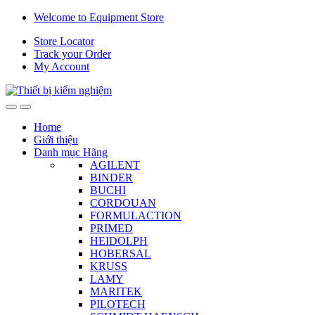
Skip
Skip
Welcome to Equipment Store
to
to
Store Locator
navigation
content
Track your Order
My Account
Home
Giới thiệu
Danh mục Hãng
AGILENT
BINDER
BUCHI
CORDOUAN
FORMULACTION
PRIMED
HEIDOLPH
HOBERSAL
KRUSS
LAMY
MARITEK
PILOTECH