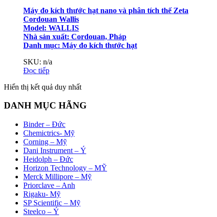
Máy đo kích thước hạt nano và phân tích thế Zeta
Cordouan Wallis
Model: WALLIS
Nhà sản xuất: Cordouan, Pháp
Danh mục:
Máy đo kích thước hạt
SKU: n/a
Đọc tiếp
Hiển thị kết quả duy nhất
DANH MỤC HÃNG
Binder – Đức
Chemictrics- Mỹ
Corning – Mỹ
Dani Instrument – Ý
Heidolph – Đức
Horizon Technology – MỸ
Merck Millipore – Mỹ
Priorclave – Anh
Rigaku- Mỹ
SP Scientific – Mỹ
Steelco – Ý