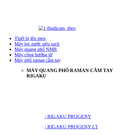
Thiết bị lên men
Máy lọc nước siêu sạch
Máy quang phổ NMR
Máy cộng hưởng từ
Máy phổ raman cầm tay
MÁY QUANG PHỔ RAMAN CẦM TAY
RIGAKU
› RIGAKU PROGENY
› RIGAKU PROGENY LT