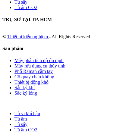
Tủ sấy
Tủ ấm CO2
TRỤ SỞ TẠI TP. HCM
©
Thiết bị kiểm nghiệm
- All Rights Reserved
Sản phẩm
Máy phân tích độ ổn định
Máy rửa dụng cụ thủy tinh
Phổ Raman cầm tay
Cô quay chân không
Thiết bị đông khô
Sắc ký khí
Sắc ký lỏng
Tủ vi khí hậu
Tủ ấm
Tủ sấy
Tủ ấm CO2