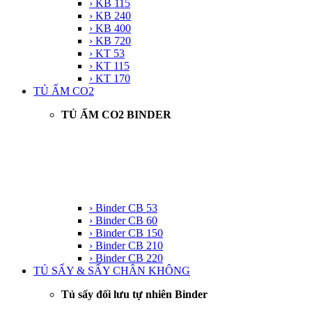
› KB 115
› KB 240
› KB 400
› KB 720
› KT 53
› KT 115
› KT 170
TỦ ẤM CO2
TỦ ẤM CO2 BINDER
› Binder CB 53
› Binder CB 60
› Binder CB 150
› Binder CB 210
› Binder CB 220
TỦ SẤY & SẤY CHÂN KHÔNG
Tủ sấy đối lưu tự nhiên Binder