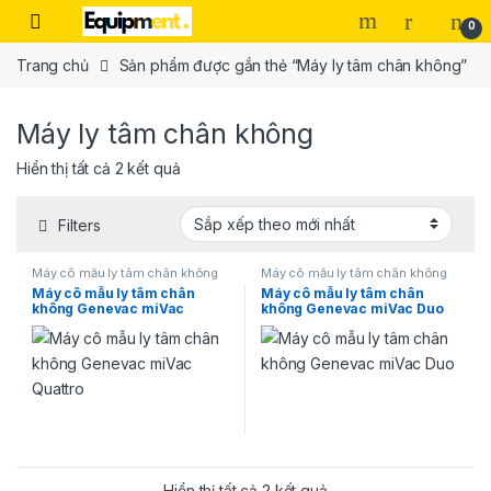
Skip to navigation
Skip to content
0
Trang chủ
Sản phẩm được gắn thẻ “Máy ly tâm chân không”
Máy ly tâm chân không
Đã sắp xếp theo mới nhất
Hiển thị tất cả 2 kết quả
Filters
Máy cô mẫu ly tâm chân không
Máy cô mẫu ly tâm chân không
Máy cô mẫu ly tâm chân
Máy cô mẫu ly tâm chân
không Genevac miVac
không Genevac miVac Duo
Quattro
Đã sắp xếp theo mới nh
Hiển thị tất cả 2 kết quả