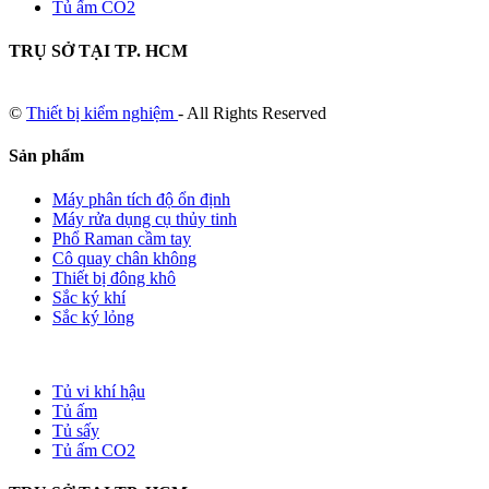
Tủ ấm CO2
TRỤ SỞ TẠI TP. HCM
©
Thiết bị kiểm nghiệm
- All Rights Reserved
Sản phẩm
Máy phân tích độ ổn định
Máy rửa dụng cụ thủy tinh
Phổ Raman cầm tay
Cô quay chân không
Thiết bị đông khô
Sắc ký khí
Sắc ký lỏng
Tủ vi khí hậu
Tủ ấm
Tủ sấy
Tủ ấm CO2