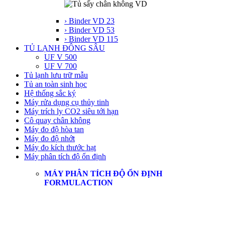
› Binder VD 23
› Binder VD 53
› Binder VD 115
TỦ LẠNH ĐÔNG SÂU
UF V 500
UF V 700
Tủ lạnh lưu trữ mẫu
Tủ an toàn sinh học
Hệ thống sắc ký
Máy rửa dụng cụ thủy tinh
Máy trích ly CO2 siêu tới hạn
Cô quay chân không
Máy đo độ hòa tan
Máy đo độ nhớt
Máy đo kích thước hạt
Máy phân tích độ ổn định
MÁY PHÂN TÍCH ĐỘ ỔN ĐỊNH
FORMULACTION