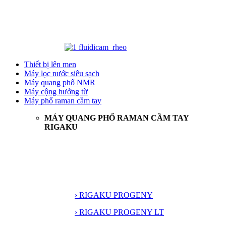
Thiết bị lên men
Máy lọc nước siêu sạch
Máy quang phổ NMR
Máy cộng hưởng từ
Máy phổ raman cầm tay
MÁY QUANG PHỔ RAMAN CẦM TAY
RIGAKU
› RIGAKU PROGENY
› RIGAKU PROGENY LT