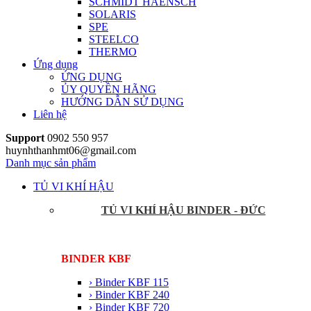
SCHMIDT HAENSCH
SOLARIS
SPE
STEELCO
THERMO
Ứng dụng
ỨNG DỤNG
ỦY QUYỀN HÃNG
HƯỚNG DẪN SỬ DỤNG
Liên hệ
Support
0902 550 957
huynhthanhmt06@gmail.com
Danh mục sản phẩm
TỦ VI KHÍ HẬU
TỦ VI KHÍ HẬU BINDER - ĐỨC
BINDER KBF
› Binder KBF 115
› Binder KBF 240
› Binder KBF 720