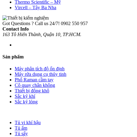
Thermo Scientific – Mỹ
Vircell – Tây Ba Nha
Got Questions ? Call us 24/7!
0902 550 957
Contact Info
163 Tô Hiến Thành, Quận 10, TP.HCM.
Sản phẩm
Máy phân tích độ ổn định
Máy rửa dụng cụ thủy tinh
Phổ Raman cầm tay
Cô quay chân không
Thiết bị đông khô
Sắc ký khí
Sắc ký lỏng
Tủ vi khí hậu
Tủ ấm
Tủ sấy