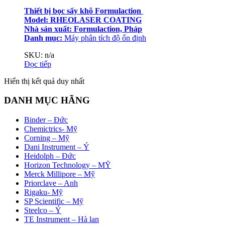
Thiết bị bọc sấy khô Formulaction
Model: RHEOLASER COATING
Nhà sản xuất: Formulaction, Pháp
Danh mục:
Máy phân tích độ ổn định
SKU: n/a
Đọc tiếp
Hiển thị kết quả duy nhất
DANH MỤC HÃNG
Binder – Đức
Chemictrics- Mỹ
Corning – Mỹ
Dani Instrument – Ý
Heidolph – Đức
Horizon Technology – MỸ
Merck Millipore – Mỹ
Priorclave – Anh
Rigaku- Mỹ
SP Scientific – Mỹ
Steelco – Ý
TE Instrument – Hà lan