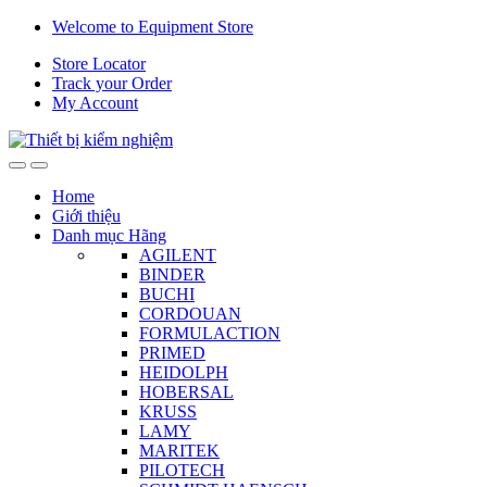
Skip
Skip
Welcome to Equipment Store
to
to
Store Locator
navigation
content
Track your Order
My Account
Home
Giới thiệu
Danh mục Hãng
AGILENT
BINDER
BUCHI
CORDOUAN
FORMULACTION
PRIMED
HEIDOLPH
HOBERSAL
KRUSS
LAMY
MARITEK
PILOTECH