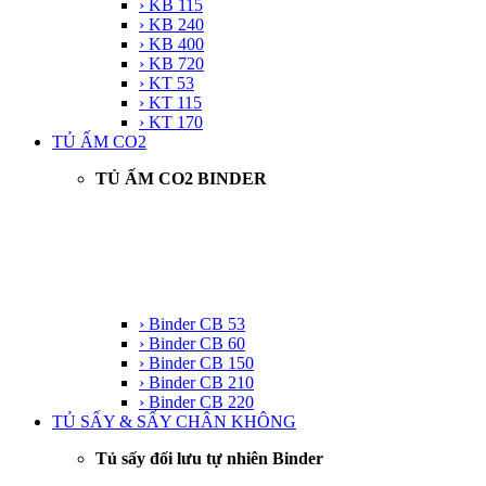
› KB 115
› KB 240
› KB 400
› KB 720
› KT 53
› KT 115
› KT 170
TỦ ẤM CO2
TỦ ẤM CO2 BINDER
› Binder CB 53
› Binder CB 60
› Binder CB 150
› Binder CB 210
› Binder CB 220
TỦ SẤY & SẤY CHÂN KHÔNG
Tủ sấy đối lưu tự nhiên Binder