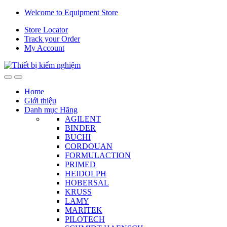
Skip
Skip
Welcome to Equipment Store
to
to
Store Locator
navigation
content
Track your Order
My Account
Home
Giới thiệu
Danh mục Hãng
AGILENT
BINDER
BUCHI
CORDOUAN
FORMULACTION
PRIMED
HEIDOLPH
HOBERSAL
KRUSS
LAMY
MARITEK
PILOTECH