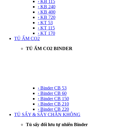
› KB 115
› KB 240
› KB 400
› KB 720
› KT 53
› KT 115
› KT 170
TỦ ẤM CO2
TỦ ẤM CO2 BINDER
› Binder CB 53
› Binder CB 60
› Binder CB 150
› Binder CB 210
› Binder CB 220
TỦ SẤY & SẤY CHÂN KHÔNG
Tủ sấy đối lưu tự nhiên Binder