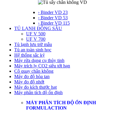
› Binder VD 23
› Binder VD 53
› Binder VD 115
TỦ LẠNH ĐÔNG SÂU
UF V 500
UF V 700
Tủ lạnh lưu trữ mẫu
Tủ an toàn sinh học
Hệ thống sắc ký
Máy rửa dụng cụ thủy tinh
Máy trích ly CO2 siêu tới hạn
Cô quay chân không
Máy đo độ hòa tan
Máy đo độ nhớt
Máy đo kích thước hạt
Máy phân tích độ ổn định
MÁY PHÂN TÍCH ĐỘ ỔN ĐỊNH
FORMULACTION