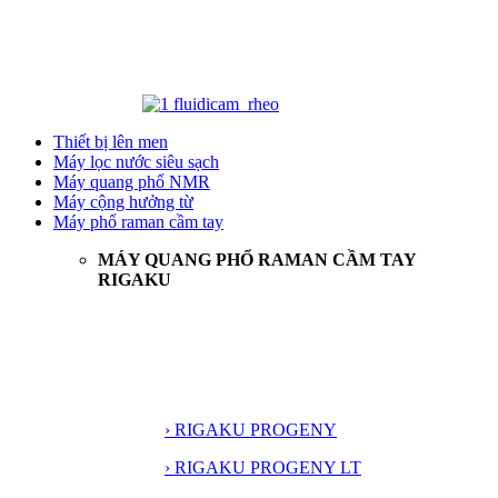
Thiết bị lên men
Máy lọc nước siêu sạch
Máy quang phổ NMR
Máy cộng hưởng từ
Máy phổ raman cầm tay
MÁY QUANG PHỔ RAMAN CẦM TAY
RIGAKU
› RIGAKU PROGENY
› RIGAKU PROGENY LT