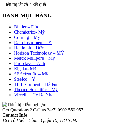
Đã
Hiển thị tất cả 7 kết quả
sắp
xếp
DANH MỤC HÃNG
theo
mới
Binder – Đức
nhất
Chemictrics- Mỹ
Corning – Mỹ
Dani Instrument – Ý
Heidolph – Đức
Horizon Technology – MỸ
Merck Millipore – Mỹ
Priorclave – Anh
Rigaku- Mỹ
SP Scientific – Mỹ
Steelco – Ý
TE Instrument – Hà lan
Thermo Scientific – Mỹ
Vircell – Tây Ba Nha
Got Questions ? Call us 24/7!
0902 550 957
Contact Info
163 Tô Hiến Thành, Quận 10, TP.HCM.