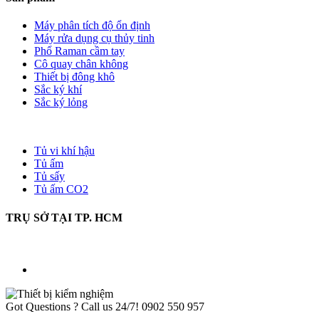
Máy phân tích độ ổn định
Máy rửa dụng cụ thủy tinh
Phổ Raman cầm tay
Cô quay chân không
Thiết bị đông khô
Sắc ký khí
Sắc ký lỏng
Tủ vi khí hậu
Tủ ấm
Tủ sấy
Tủ ấm CO2
TRỤ SỞ TẠI TP. HCM
Got Questions ? Call us 24/7!
0902 550 957