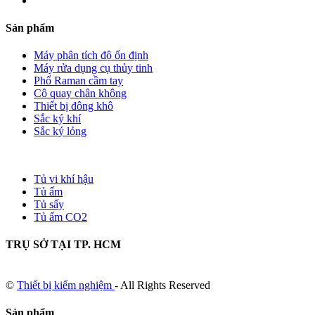
Sản phẩm
Máy phân tích độ ổn định
Máy rửa dụng cụ thủy tinh
Phổ Raman cầm tay
Cô quay chân không
Thiết bị đông khô
Sắc ký khí
Sắc ký lỏng
Tủ vi khí hậu
Tủ ấm
Tủ sấy
Tủ ấm CO2
TRỤ SỞ TẠI TP. HCM
©
Thiết bị kiểm nghiệm
- All Rights Reserved
Sản phẩm