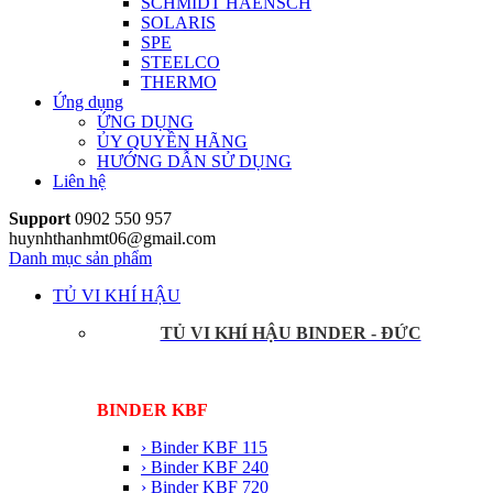
SCHMIDT HAENSCH
SOLARIS
SPE
STEELCO
THERMO
Ứng dụng
ỨNG DỤNG
ỦY QUYỀN HÃNG
HƯỚNG DẪN SỬ DỤNG
Liên hệ
Support
0902 550 957
huynhthanhmt06@gmail.com
Danh mục sản phẩm
TỦ VI KHÍ HẬU
TỦ VI KHÍ HẬU BINDER - ĐỨC
BINDER KBF
› Binder KBF 115
› Binder KBF 240
› Binder KBF 720