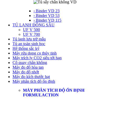
› Binder VD 23
› Binder VD 53
› Binder VD 115
TỦ LẠNH ĐÔNG SÂU
UF V 500
UF V 700
Tủ lạnh lưu trữ mẫu
Tủ an toàn sinh học
Hệ thống sắc ký
Máy rửa dụng cụ thủy tinh
Máy trích ly CO2 siêu tới hạn
Cô quay chân không
Máy đo độ hòa tan
Máy đo độ nhớt
Máy đo kích thước hạt
Máy phân tích độ ổn định
MÁY PHÂN TÍCH ĐỘ ỔN ĐỊNH
FORMULACTION