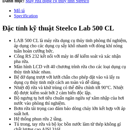
Danh mục:
Máy rửa dụng cụ thủy tinh Steelco
Mô tả
Specification
Đặc tính kỹ thuật Steelco Lab 500 CL
LAB 500 CL là máy rửa dụng cụ thủy tinh phòng thí nghiệm,
áp dụng cho các dụng cụ sấy khô nhanh với dòng khí nóng
tuần hoàn cưởng bức.
Cổng RS 232 kết nối với máy in để kiểm soát và xác nhận
pha rửa.
Màn hình LCD với 40 chương trình rửa cho các loại dụng cụ
thủy tinh khác nhau.
Bệ đở dạng trượt với lưới chắn cho phép đặt vào và lấy ra
dụng cụ thủy tinh một cách an toàn và dễ dàng.
Nhiệt độ rửa và khử trùng có thể điều chỉnh tới 90°C. Nhiệt
độ được kiểm soát bởi 2 cảm biến độc lập.
Bộ ngưng tụ hơi tiêu chuẩn ngăn ngừa sự xâm nhập của hơi
nước vào phòng thí nghiệm.
Bơm rửa tải trọng cao đảm bảo dòng chảy lớn kết hợp với áp
suất hơi.
Hệ thống phun rửa 2 tầng.
Tủ trong, tay rửa và bộ lọc bồn nước làm từ thép không gỉ
chất lượng cao AISI 316L.