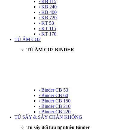
› KB 115
› KB 240
› KB 400
› KB 720
› KT 53
› KT 115
› KT 170
TỦ ẤM CO2
TỦ ẤM CO2 BINDER
› Binder CB 53
› Binder CB 60
› Binder CB 150
› Binder CB 210
› Binder CB 220
TỦ SẤY & SẤY CHÂN KHÔNG
Tủ sấy đối lưu tự nhiên Binder