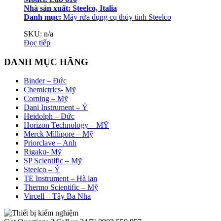
Nhà sản xuất: Steelco, Italia
Danh mục:
Máy rửa dụng cụ thủy tinh Steelco
SKU: n/a
Đọc tiếp
DANH MỤC HÃNG
Binder – Đức
Chemictrics- Mỹ
Corning – Mỹ
Dani Instrument – Ý
Heidolph – Đức
Horizon Technology – MỸ
Merck Millipore – Mỹ
Priorclave – Anh
Rigaku- Mỹ
SP Scientific – Mỹ
Steelco – Ý
TE Instrument – Hà lan
Thermo Scientific – Mỹ
Vircell – Tây Ba Nha