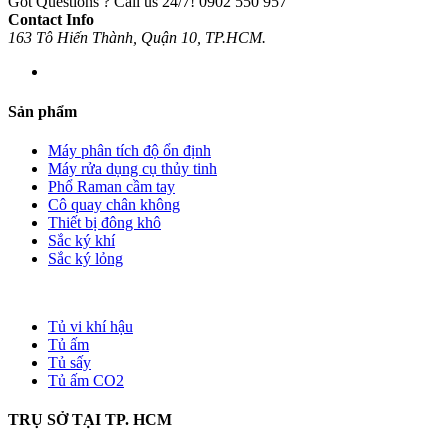
Got Questions ? Call us 24/7!
0902 550 957
Contact Info
163 Tô Hiến Thành, Quận 10, TP.HCM.
Sản phẩm
Máy phân tích độ ổn định
Máy rửa dụng cụ thủy tinh
Phổ Raman cầm tay
Cô quay chân không
Thiết bị đông khô
Sắc ký khí
Sắc ký lỏng
Tủ vi khí hậu
Tủ ấm
Tủ sấy
Tủ ấm CO2
TRỤ SỞ TẠI TP. HCM