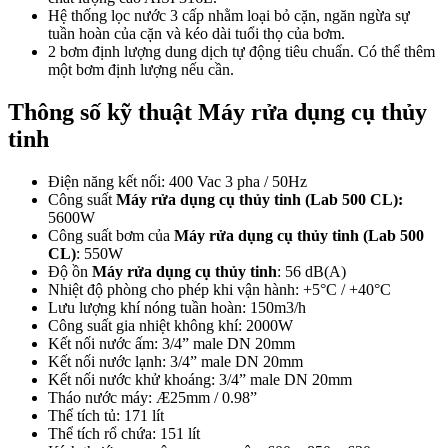
Hệ thống lọc nước 3 cấp nhằm loại bỏ cặn, ngăn ngừa sự
tuần hoàn của cặn và kéo dài tuổi thọ của bơm.
2 bơm định lượng dung dịch tự động tiêu chuẩn. Có thể thêm
một bơm định lượng nếu cần.
Thông số kỹ thuật Máy rửa dụng cụ thủy
tinh
Điện năng kết nối: 400 Vac 3 pha / 50Hz
Công suất
Máy rửa dụng cụ thủy tinh (Lab 500 CL):
5600W
Công suất bơm của
Máy rửa dụng cụ thủy tinh (Lab 500
CL)
: 550W
Độ ồn
Máy rửa dụng cụ thủy tinh
: 56 dB(A)
Nhiệt độ phòng cho phép khi vận hành: +5°C / +40°C
Lưu lượng khí nóng tuần hoàn: 150m3/h
Công suất gia nhiệt không khí: 2000W
Kết nối nước ấm: 3/4” male DN 20mm
Kết nối nước lạnh: 3/4” male DN 20mm
Kết nối nước khử khoáng: 3/4” male DN 20mm
Tháo nước máy: Æ25mm / 0.98”
Thể tích tủ: 171 lít
Thể tích rổ chứa: 151 lít