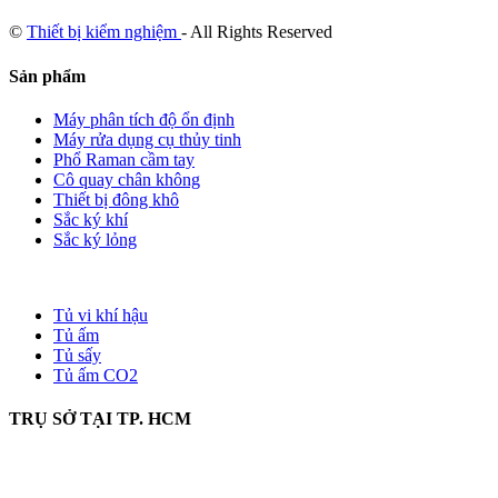
©
Thiết bị kiểm nghiệm
- All Rights Reserved
Sản phẩm
Máy phân tích độ ổn định
Máy rửa dụng cụ thủy tinh
Phổ Raman cầm tay
Cô quay chân không
Thiết bị đông khô
Sắc ký khí
Sắc ký lỏng
Tủ vi khí hậu
Tủ ấm
Tủ sấy
Tủ ấm CO2
TRỤ SỞ TẠI TP. HCM