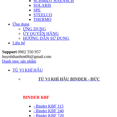
SCHMIDT HAENSCH
SOLARIS
SPE
STEELCO
THERMO
Ứng dụng
ỨNG DỤNG
ỦY QUYỀN HÃNG
HƯỚNG DẪN SỬ DỤNG
Liên hệ
Support
0902 550 957
huynhthanhmt06@gmail.com
Danh mục sản phẩm
TỦ VI KHÍ HẬU
TỦ VI KHÍ HẬU BINDER - ĐỨC
BINDER KBF
› Binder KBF 115
› Binder KBF 240
› Binder KBF 720