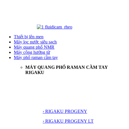
Thiết bị lên men
Máy lọc nước siêu sạch
Máy quang phổ NMR
Máy cộng hưởng từ
Máy phổ raman cầm tay
MÁY QUANG PHỔ RAMAN CẦM TAY
RIGAKU
› RIGAKU PROGENY
› RIGAKU PROGENY LT