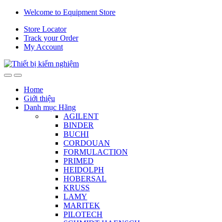
Skip
Skip
Welcome to Equipment Store
to
to
Store Locator
navigation
content
Track your Order
My Account
Home
Giới thiệu
Danh mục Hãng
AGILENT
BINDER
BUCHI
CORDOUAN
FORMULACTION
PRIMED
HEIDOLPH
HOBERSAL
KRUSS
LAMY
MARITEK
PILOTECH