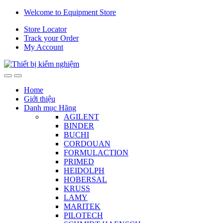
Skip
Skip
Welcome to Equipment Store
to
to
Store Locator
navigation
content
Track your Order
My Account
Home
Giới thiệu
Danh mục Hãng
AGILENT
BINDER
BUCHI
CORDOUAN
FORMULACTION
PRIMED
HEIDOLPH
HOBERSAL
KRUSS
LAMY
MARITEK
PILOTECH