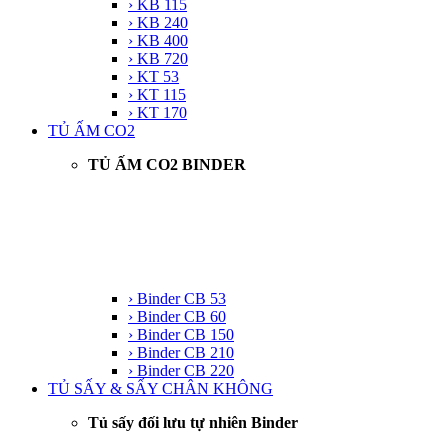
› KB 115
› KB 240
› KB 400
› KB 720
› KT 53
› KT 115
› KT 170
TỦ ẤM CO2
TỦ ẤM CO2 BINDER
› Binder CB 53
› Binder CB 60
› Binder CB 150
› Binder CB 210
› Binder CB 220
TỦ SẤY & SẤY CHÂN KHÔNG
Tủ sấy đối lưu tự nhiên Binder