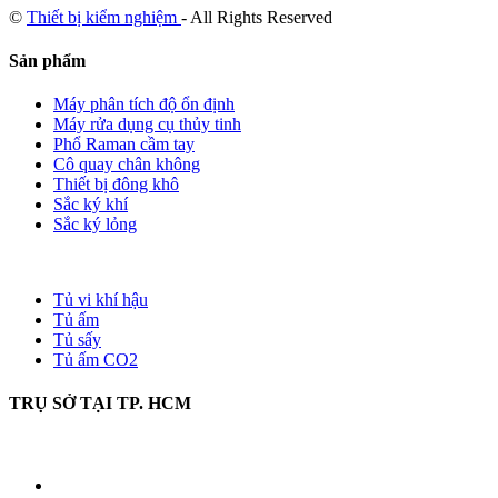
©
Thiết bị kiểm nghiệm
- All Rights Reserved
Sản phẩm
Máy phân tích độ ổn định
Máy rửa dụng cụ thủy tinh
Phổ Raman cầm tay
Cô quay chân không
Thiết bị đông khô
Sắc ký khí
Sắc ký lỏng
Tủ vi khí hậu
Tủ ấm
Tủ sấy
Tủ ấm CO2
TRỤ SỞ TẠI TP. HCM