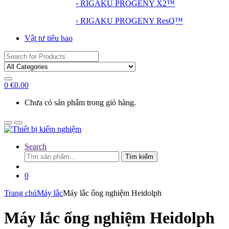
› RIGAKU PROGENY X2™
› RIGAKU PROGENY ResQ™
Vật tư tiêu hao
Search
for:
0
€
0.00
Chưa có sản phẩm trong giỏ hàng.
Search
Tìm
Tìm kiếm
kiếm:
0
Trang chủ
Máy lắc
Máy lắc ống nghiệm Heidolph
Máy lắc ống nghiệm Heidolph