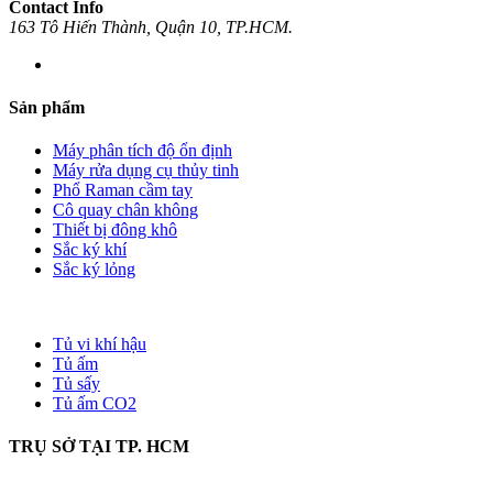
Contact Info
163 Tô Hiến Thành, Quận 10, TP.HCM.
Sản phẩm
Máy phân tích độ ổn định
Máy rửa dụng cụ thủy tinh
Phổ Raman cầm tay
Cô quay chân không
Thiết bị đông khô
Sắc ký khí
Sắc ký lỏng
Tủ vi khí hậu
Tủ ấm
Tủ sấy
Tủ ấm CO2
TRỤ SỞ TẠI TP. HCM