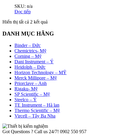
SKU: n/a
Đọc tiếp
Đã
Hiển thị tất cả 2 kết quả
sắp
xếp
DANH MỤC HÃNG
theo
mới
Binder – Đức
nhất
Chemictrics- Mỹ
Corning – Mỹ
Dani Instrument – Ý
Heidolph – Đức
Horizon Technology – MỸ
Merck Millipore – Mỹ
Priorclave – Anh
Rigaku- Mỹ
SP Scientific – Mỹ
Steelco – Ý
TE Instrument – Hà lan
Thermo Scientific – Mỹ
Vircell – Tây Ba Nha
Got Questions ? Call us 24/7!
0902 550 957