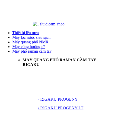
Thiết bị lên men
Máy lọc nước siêu sạch
Máy quang phổ NMR
Máy cộng hưởng từ
Máy phổ raman cầm tay
MÁY QUANG PHỔ RAMAN CẦM TAY
RIGAKU
› RIGAKU PROGENY
› RIGAKU PROGENY LT