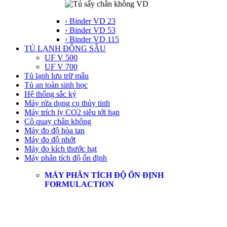
› Binder VD 23
› Binder VD 53
› Binder VD 115
TỦ LẠNH ĐÔNG SÂU
UF V 500
UF V 700
Tủ lạnh lưu trữ mẫu
Tủ an toàn sinh học
Hệ thống sắc ký
Máy rửa dụng cụ thủy tinh
Máy trích ly CO2 siêu tới hạn
Cô quay chân không
Máy đo độ hòa tan
Máy đo độ nhớt
Máy đo kích thước hạt
Máy phân tích độ ổn định
MÁY PHÂN TÍCH ĐỘ ỔN ĐỊNH
FORMULACTION