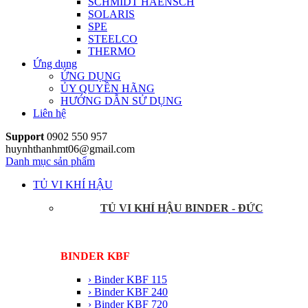
SCHMIDT HAENSCH
SOLARIS
SPE
STEELCO
THERMO
Ứng dụng
ỨNG DỤNG
ỦY QUYỀN HÃNG
HƯỚNG DẪN SỬ DỤNG
Liên hệ
Support
0902 550 957
huynhthanhmt06@gmail.com
Danh mục sản phẩm
TỦ VI KHÍ HẬU
TỦ VI KHÍ HẬU BINDER - ĐỨC
BINDER KBF
› Binder KBF 115
› Binder KBF 240
› Binder KBF 720