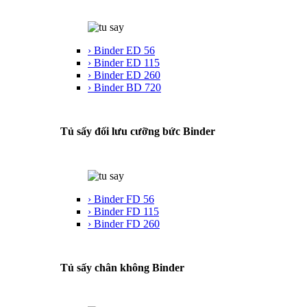
› Binder ED 56
› Binder ED 115
› Binder ED 260
› Binder BD 720
Tủ sấy đối lưu cưỡng bức Binder
› Binder FD 56
› Binder FD 115
› Binder FD 260
Tủ sấy chân không Binder