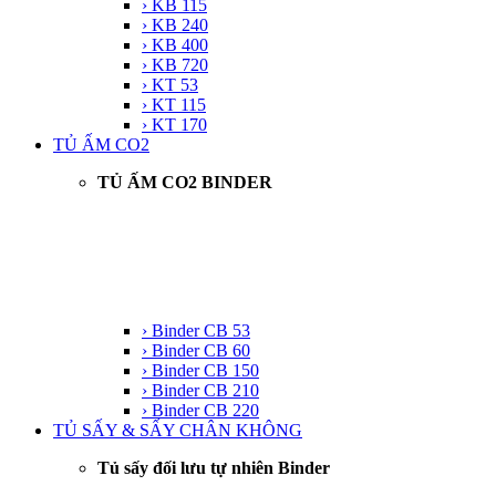
› KB 115
› KB 240
› KB 400
› KB 720
› KT 53
› KT 115
› KT 170
TỦ ẤM CO2
TỦ ẤM CO2 BINDER
› Binder CB 53
› Binder CB 60
› Binder CB 150
› Binder CB 210
› Binder CB 220
TỦ SẤY & SẤY CHÂN KHÔNG
Tủ sấy đối lưu tự nhiên Binder