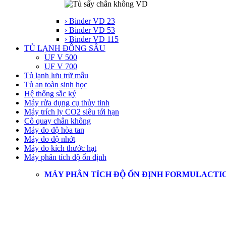
› Binder VD 23
› Binder VD 53
› Binder VD 115
TỦ LẠNH ĐÔNG SÂU
UF V 500
UF V 700
Tủ lạnh lưu trữ mẫu
Tủ an toàn sinh học
Hệ thống sắc ký
Máy rửa dụng cụ thủy tinh
Máy trích ly CO2 siêu tới hạn
Cô quay chân không
Máy đo độ hòa tan
Máy đo độ nhớt
Máy đo kích thước hạt
Máy phân tích độ ổn định
MÁY PHÂN TÍCH ĐỘ ỔN ĐỊNH FORMULACTI