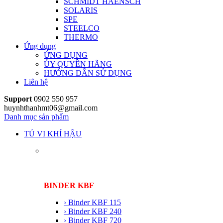
SCHMIDT HAENSCH
SOLARIS
SPE
STEELCO
THERMO
Ứng dụng
ỨNG DỤNG
ỦY QUYỀN HÃNG
HƯỚNG DẪN SỬ DỤNG
Liên hệ
Support
0902 550 957
huynhthanhmt06@gmail.com
Danh mục sản phẩm
TỦ VI KHÍ HẬU
BINDER KBF
› Binder KBF 115
› Binder KBF 240
› Binder KBF 720