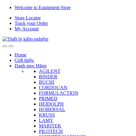
Skip
Skip
Welcome to Equipment Store
to
to
Store Locator
navigation
content
Track your Order
My Account
Home
Giới thiệu
Danh mục Hãng
AGILENT
BINDER
BUCHI
CORDOUAN
FORMULACTION
PRIMED
HEIDOLPH
HOBERSAL
KRUSS
LAMY
MARITEK
PILOTECH