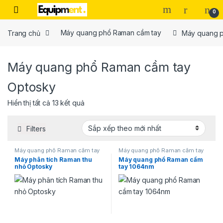
Skip to navigation
Skip to content
0
Trang chủ
Máy quang phổ Raman cầm tay
Máy quang p
Máy quang phổ Raman cầm tay
Optosky
Đã sắp xếp theo mới nhất
Hiển thị tất cả 13 kết quả
Filters
Máy quang phổ Raman cầm tay
Máy quang phổ Raman cầm tay
Optosky
Optosky
Máy phân tích Raman thu
Máy quang phổ Raman cầm
nhỏ Optosky
tay 1064nm