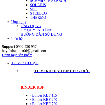
SCHMIDT HAENSCH
SOLARIS
SPE
STEELCO
THERMO
Ứng dụng
ỨNG DỤNG
ỦY QUYỀN HÃNG
HƯỚNG DẪN SỬ DỤNG
Liên hệ
Support
0902 550 957
huynhthanhmt06@gmail.com
Danh mục sản phẩm
TỦ VI KHÍ HẬU
TỦ VI KHÍ HẬU BINDER - ĐỨC
BINDER KBF
› Binder KBF 115
› Binder KBF 240
› Binder KBF 720