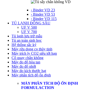
› Binder VD 23
› Binder VD 53
› Binder VD 115
TỦ LẠNH ĐÔNG SÂU
UF V 500
UF V 700
Tủ lạnh lưu trữ mẫu
Tủ an toàn sinh học
Hệ thống sắc ký
Máy rửa dụng cụ thủy tinh
Máy trích ly CO2 siêu tới hạn
Cô quay chân không
Máy đo độ hòa tan
Máy đo độ nhớt
Máy đo kích thước hạt
Máy phân tích độ ổn định
MÁY PHÂN TÍCH ĐỘ ỔN ĐỊNH
FORMULACTION