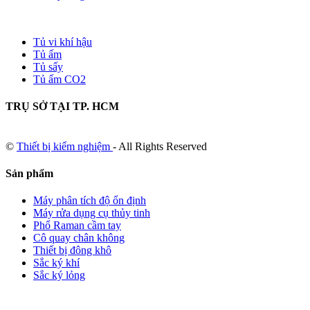
Tủ vi khí hậu
Tủ ấm
Tủ sấy
Tủ ấm CO2
TRỤ SỞ TẠI TP. HCM
©
Thiết bị kiểm nghiệm
- All Rights Reserved
Sản phẩm
Máy phân tích độ ổn định
Máy rửa dụng cụ thủy tinh
Phổ Raman cầm tay
Cô quay chân không
Thiết bị đông khô
Sắc ký khí
Sắc ký lỏng