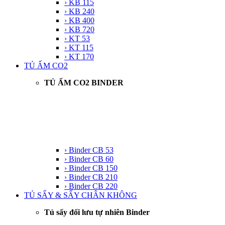
› KB 115
› KB 240
› KB 400
› KB 720
› KT 53
› KT 115
› KT 170
TỦ ẤM CO2
TỦ ẤM CO2 BINDER
› Binder CB 53
› Binder CB 60
› Binder CB 150
› Binder CB 210
› Binder CB 220
TỦ SẤY & SẤY CHÂN KHÔNG
Tủ sấy đối lưu tự nhiên Binder