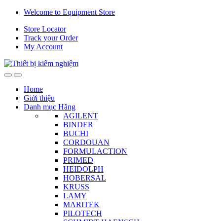
Skip
Skip
Welcome to Equipment Store
to
to
Store Locator
navigation
content
Track your Order
My Account
Home
Giới thiệu
Danh mục Hãng
AGILENT
BINDER
BUCHI
CORDOUAN
FORMULACTION
PRIMED
HEIDOLPH
HOBERSAL
KRUSS
LAMY
MARITEK
PILOTECH