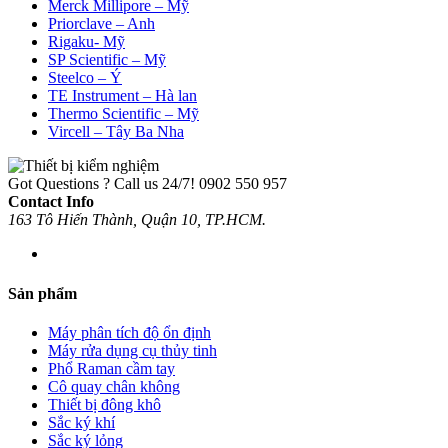
Merck Millipore – Mỹ
Priorclave – Anh
Rigaku- Mỹ
SP Scientific – Mỹ
Steelco – Ý
TE Instrument – Hà lan
Thermo Scientific – Mỹ
Vircell – Tây Ba Nha
Got Questions ? Call us 24/7!
0902 550 957
Contact Info
163 Tô Hiến Thành, Quận 10, TP.HCM.
Sản phẩm
Máy phân tích độ ổn định
Máy rửa dụng cụ thủy tinh
Phổ Raman cầm tay
Cô quay chân không
Thiết bị đông khô
Sắc ký khí
Sắc ký lỏng