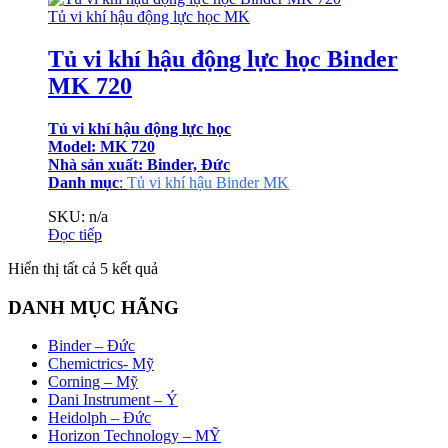
Tủ vi khí hậu động lực học MK
Tủ vi khí hậu động lực học Binder
MK 720
Tủ vi khí hậu động lực học
Model: MK 720
Nhà sản xuất: Binder, Đức
Danh mục
:
Tủ vi khí hậu Binder MK
SKU: n/a
Đọc tiếp
Đã
Hiển thị tất cả 5 kết quả
sắp
xếp
DANH MỤC HÃNG
theo
mới
Binder – Đức
nhất
Chemictrics- Mỹ
Corning – Mỹ
Dani Instrument – Ý
Heidolph – Đức
Horizon Technology – MỸ