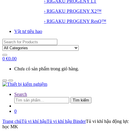
› RIGAKU PROGENY LT
› RIGAKU PROGENY X2™
› RIGAKU PROGENY ResQ™
Vật tư tiêu hao
Search
for:
0
€
0.00
Chưa có sản phẩm trong giỏ hàng.
Search
Tìm
Tìm kiếm
kiếm:
0
Trang chủ
Tủ vi khí hậu
Tủ vi khí hậu Binder
Tủ vi khí hậu động lực
học MK