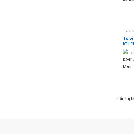
Tủ vi 
Tủ v
ICH1
Hiển thị t