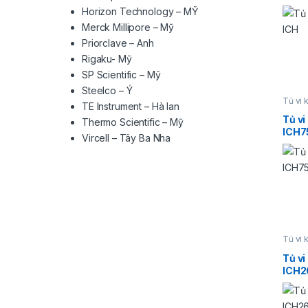
Horizon Technology – MỸ
Merck Millipore – Mỹ
Priorclave – Anh
Rigaku- Mỹ
SP Scientific – Mỹ
Steelco – Ý
Tủ vi 
TE Instrument – Hà lan
Tủ v
Thermo Scientific – Mỹ
ICH7
Vircell – Tây Ba Nha
Tủ vi 
Tủ v
ICH2