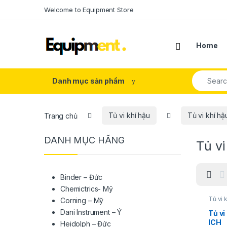
Skip to navigation
Skip to content
Welcome to Equipment Store
Home
Search fo
Danh mục sản phẩm
Trang chủ
Tủ vi khí hậu
Tủ vi khí h
DANH MỤC HÃNG
Tủ v
Binder – Đức
Chemictrics- Mỹ
Tủ vi 
Corning – Mỹ
Dani Instrument – Ý
Tủ v
ICH
Heidolph – Đức