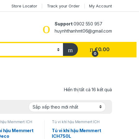
Store Locator
Track your Order
My Account
Support
0902 550 957
huynhthanhmt06@gmail.com
€
0.00
0
Đã sắp xếp t
Hiển thị tất cả 16 kết quả
í hậu Memmert ICH
Tủ vi khí hậu Memmert ICH
khí hậu Memmert
Tủ vi khí hậu Memmert
0eco
ICH750L