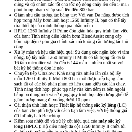
đúng và độ chính xác tốt cho tốc độ dòng chảy lên đến 5 mL /
phút trong phạm vi áp suất lên đến 800 bar.
Giảm nhu cầu tương tác bằng tay: Với van Đa năng được tích
hợp trong Máy bơm linh hoạt 1260 Infinity II, bạn có thể tẩy
rửa thiết bị của mình thông qua phần mềm
HPLC 1260 Infinity II Prime đơn giản hóa quy trình làm việc
của bạn: Tính năng điều khiển bơm BlendAssist cung cấp
hỗn hợp đệm / phụ gia chính xác mà không cần tương tác thủ
công
Xử lý mẫu và hậu cần hiệu quả: Sử dụng các ngăn kéo vi tấm
nông, bộ lấy mẫu 1260 Infinity II Multi có tải trọng tối đa là
16 tấm microtiter và lên đến 6.144 mẫu – nhiều nhất so với
bất kỳ hệ thống đơn lẻ nào
Chuyển tiếp Ultralow: Khả năng rửa nhiều lần của bộ lấy
mẫu 1260 Infinity II Multi 800 bar mới được xếp hạng làm
sạch tất cả các bộ phận phun có liên quan giữa các lần chạy.
Tính năng tích hợp, phức tạp này rửa kim tiêm ra bên ngoài
bằng ba dung môi và sử dụng quy trình bọc đệm lưng ghế để
giảm lượng mang đi xuống dưới 10 ppm
Cải thiện tính linh hoạt: Thiết lập hệ thống
sắc ký lỏng
(LC)
của bạn cho phù hợp với cách bạn làm việc, với hệ thống giá
đỡ InfinityLab Benchtop
Kiểm soát nhiệt độ và xử lý cột hiệu quả của
máy sắc ký
lỏng (HPLC)
: Bộ điều nhiệt đa cột 1260 Infinity II chứa tối
đa bốn cột với quyền truy cập trực tiếp đến từng cột thông