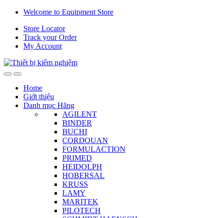
Skip
Skip
Welcome to Equipment Store
to
to
Store Locator
navigation
content
Track your Order
My Account
Home
Giới thiệu
Danh mục Hãng
AGILENT
BINDER
BUCHI
CORDOUAN
FORMULACTION
PRIMED
HEIDOLPH
HOBERSAL
KRUSS
LAMY
MARITEK
PILOTECH