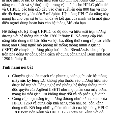
là một thiết bị sắc ký lỏng hiệu suất cao linh hoạt cung cấp chức
năng cao nhất và sự thuận tiện trong vận hành cho HPLC phân tích
và UHPLC bậc bốn cấp đầu vào ở áp suất lên đến 800 bar và cho
tốc độ dòng chảy lên đến 5 mL/phút. Hệ thống HPLC đa năng này
mang lại cho bạn sự tự tin tối đa về kết quả của mình và là một giao
diện người dùng hoàn hảo cho hệ thống MS của bạn.
Hệ thống
sắc ký lỏng
UHPLC có độ dốc và hiệu suất trộn tương
đương với hệ thống nhị phân 1260 Infinity II. Nó cung cấp khả
năng trộn dung môi bậc bốn và bậc ba, đồng thời cung cấp các chức
năng như Công nghệ mô phỏng hệ thống thông minh Agilent
(ISET) để chuyển phương pháp hoàn hảo. BlendAssist cho phép
trộn pha động tự động bằng cách sử dụng công nghệ Bơm linh hoạt
1290 Infinity II.
Tính năng nổi bật
Chuyển giao liền mạch các phương pháp giữa các hệ thống
máy
sắc ký lỏng
LC không phụ thuộc vào thương hiệu nào,
được hỗ trợ bởi Công nghệ mô phỏng hệ thống thông minh
độc quyền của Agilent (ISET) như một phần của máy bơm,
mang lại thời gian lưu không thay đổi và độ phân giải đỉnh.
Cung cấp hiệu năng trộn tương đương như bơm 2 kênh của
HPLC 1260 và cung cấp khả năng trộn hai, ba, bốn kênh
dung môi. Kết hợp những điểm tốt nhất của hệ thống HPLC
1260 bơm bốn kênh và HPLC 1260 bơm hai kênh với độ