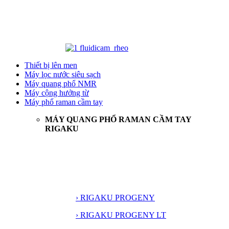
Thiết bị lên men
Máy lọc nước siêu sạch
Máy quang phổ NMR
Máy cộng hưởng từ
Máy phổ raman cầm tay
MÁY QUANG PHỔ RAMAN CẦM TAY
RIGAKU
› RIGAKU PROGENY
› RIGAKU PROGENY LT