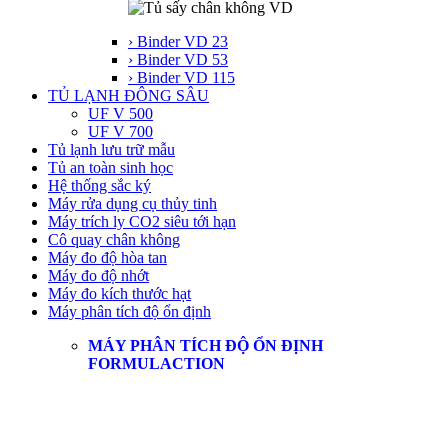
› Binder VD 23
› Binder VD 53
› Binder VD 115
TỦ LẠNH ĐÔNG SÂU
UF V 500
UF V 700
Tủ lạnh lưu trữ mẫu
Tủ an toàn sinh học
Hệ thống sắc ký
Máy rửa dụng cụ thủy tinh
Máy trích ly CO2 siêu tới hạn
Cô quay chân không
Máy đo độ hòa tan
Máy đo độ nhớt
Máy đo kích thước hạt
Máy phân tích độ ổn định
MÁY PHÂN TÍCH ĐỘ ỔN ĐỊNH
FORMULACTION