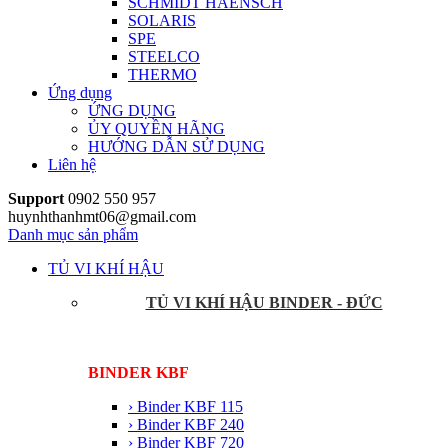
SCHMIDT HAENSCH
SOLARIS
SPE
STEELCO
THERMO
Ứng dụng
ỨNG DỤNG
ỦY QUYỀN HÃNG
HƯỚNG DẪN SỬ DỤNG
Liên hệ
Support
0902 550 957
huynhthanhmt06@gmail.com
Danh mục sản phẩm
TỦ VI KHÍ HẬU
TỦ VI KHÍ HẬU BINDER - ĐỨC
BINDER KBF
› Binder KBF 115
› Binder KBF 240
› Binder KBF 720