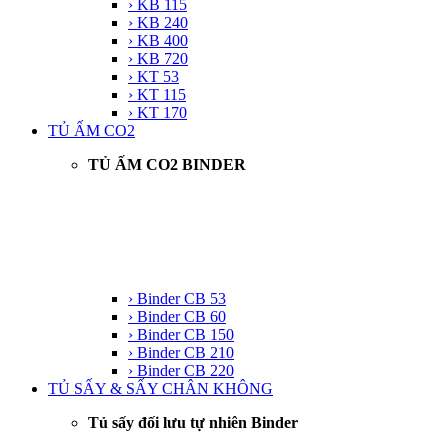
› KB 115
› KB 240
› KB 400
› KB 720
› KT 53
› KT 115
› KT 170
TỦ ẤM CO2
TỦ ẤM CO2 BINDER
› Binder CB 53
› Binder CB 60
› Binder CB 150
› Binder CB 210
› Binder CB 220
TỦ SẤY & SẤY CHÂN KHÔNG
Tủ sấy đối lưu tự nhiên Binder