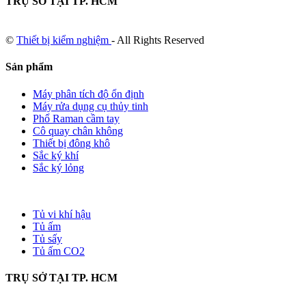
TRỤ SỞ TẠI TP. HCM
©
Thiết bị kiểm nghiệm
- All Rights Reserved
Sản phẩm
Máy phân tích độ ổn định
Máy rửa dụng cụ thủy tinh
Phổ Raman cầm tay
Cô quay chân không
Thiết bị đông khô
Sắc ký khí
Sắc ký lỏng
Tủ vi khí hậu
Tủ ấm
Tủ sấy
Tủ ấm CO2
TRỤ SỞ TẠI TP. HCM