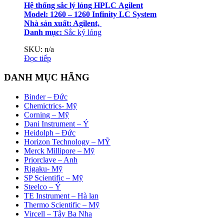
Hệ thống sắc lý lỏng HPLC Agilent
Model: 1260 – 1260 Infinity LC System
Nhà sản xuất: Agilent,
Danh mục:
Sắc ký lỏng
SKU: n/a
Đọc tiếp
DANH MỤC HÃNG
Binder – Đức
Chemictrics- Mỹ
Corning – Mỹ
Dani Instrument – Ý
Heidolph – Đức
Horizon Technology – MỸ
Merck Millipore – Mỹ
Priorclave – Anh
Rigaku- Mỹ
SP Scientific – Mỹ
Steelco – Ý
TE Instrument – Hà lan
Thermo Scientific – Mỹ
Vircell – Tây Ba Nha