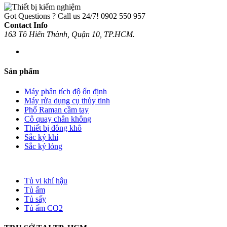
Got Questions ? Call us 24/7!
0902 550 957
Contact Info
163 Tô Hiến Thành, Quận 10, TP.HCM.
Sản phẩm
Máy phân tích độ ổn định
Máy rửa dụng cụ thủy tinh
Phổ Raman cầm tay
Cô quay chân không
Thiết bị đông khô
Sắc ký khí
Sắc ký lỏng
Tủ vi khí hậu
Tủ ấm
Tủ sấy
Tủ ấm CO2