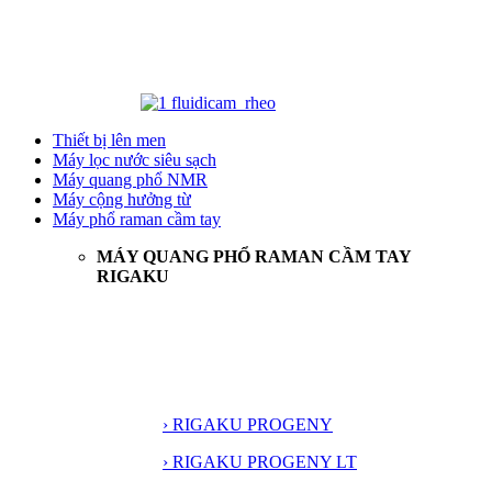
Thiết bị lên men
Máy lọc nước siêu sạch
Máy quang phổ NMR
Máy cộng hưởng từ
Máy phổ raman cầm tay
MÁY QUANG PHỔ RAMAN CẦM TAY
RIGAKU
› RIGAKU PROGENY
› RIGAKU PROGENY LT