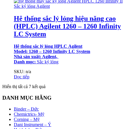
Sắc ký lỏng Agilent
Hệ thống sắc lý lỏng hiệu năng cao
(HPLC) Agilent 1260 – 1260 Infinity
LC System
Hệ thống sắc lý lỏng HPLC Agilent
Model: 1260 – 1260 Infinity LC System
Nhà sản xuất: Agilent,
Danh mục:
Sắc ký lỏng
SKU: n/a
Đọc tiếp
Đã
Hiển thị tất cả 7 kết quả
sắp
xếp
DANH MỤC HÃNG
theo
mới
Binder – Đức
nhất
Chemictrics- Mỹ
Corning – Mỹ
Dani Instrument – Ý