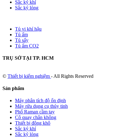
Sắc ký khí
Sắc ký lỏng
Tủ vi khí hậu
Tủ ấm
Tủ sấy
Tủ ấm CO2
TRỤ SỞ TẠI TP. HCM
©
Thiết bị kiểm nghiệm
- All Rights Reserved
Sản phẩm
Máy phân tích độ ổn định
Máy rửa dụng cụ thủy tinh
Phổ Raman cầm tay
Cô quay chân không
Thiết bị đông khô
Sắc ký khí
Sắc ký lỏng