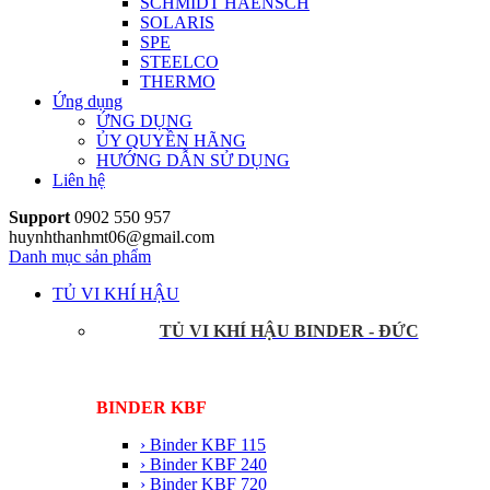
SCHMIDT HAENSCH
SOLARIS
SPE
STEELCO
THERMO
Ứng dụng
ỨNG DỤNG
ỦY QUYỀN HÃNG
HƯỚNG DẪN SỬ DỤNG
Liên hệ
Support
0902 550 957
huynhthanhmt06@gmail.com
Danh mục sản phẩm
TỦ VI KHÍ HẬU
TỦ VI KHÍ HẬU BINDER - ĐỨC
BINDER KBF
› Binder KBF 115
› Binder KBF 240
› Binder KBF 720