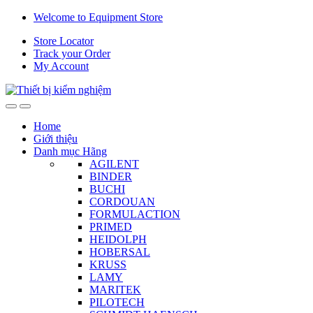
Skip
Skip
Welcome to Equipment Store
to
to
Store Locator
navigation
content
Track your Order
My Account
Home
Giới thiệu
Danh mục Hãng
AGILENT
BINDER
BUCHI
CORDOUAN
FORMULACTION
PRIMED
HEIDOLPH
HOBERSAL
KRUSS
LAMY
MARITEK
PILOTECH