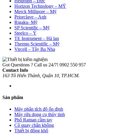
Heidolph – Đức
Horizon Technology – MỸ
Merck Millipore – Mỹ
Priorclave – Anh
Rigaku- Mỹ
SP Scientific – Mỹ
Steelco – Ý
TE Instrument – Hà lan
Thermo Scientific – Mỹ
Vircell – Tây Ba Nha
Got Questions ? Call us 24/7!
0902 550 957
Contact Info
163 Tô Hiến Thành, Quận 10, TP.HCM.
Sản phẩm
Máy phân tích độ ổn định
Máy rửa dụng cụ thủy tinh
Phổ Raman cầm tay
Cô quay chân không
Thiết bị đông khô