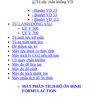
› Binder VD 23
› Binder VD 53
› Binder VD 115
TỦ LẠNH ĐÔNG SÂU
UF V 500
UF V 700
Tủ lạnh lưu trữ mẫu
Tủ an toàn sinh học
Hệ thống sắc ký
Máy rửa dụng cụ thủy tinh
Máy trích ly CO2 siêu tới hạn
Cô quay chân không
Máy đo độ hòa tan
Máy đo độ nhớt
Máy đo kích thước hạt
Máy phân tích độ ổn định
MÁY PHÂN TÍCH ĐỘ ỔN ĐỊNH
FORMULACTION