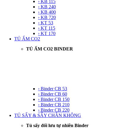
› KB 115
› KB 240
› KB 400
› KB 720
› KT 53
› KT 115
› KT 170
TỦ ẤM CO2
TỦ ẤM CO2 BINDER
› Binder CB 53
› Binder CB 60
› Binder CB 150
› Binder CB 210
› Binder CB 220
TỦ SẤY & SẤY CHÂN KHÔNG
Tủ sấy đối lưu tự nhiên Binder