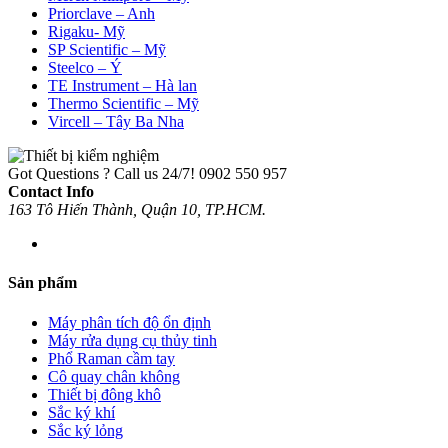
Priorclave – Anh
Rigaku- Mỹ
SP Scientific – Mỹ
Steelco – Ý
TE Instrument – Hà lan
Thermo Scientific – Mỹ
Vircell – Tây Ba Nha
Got Questions ? Call us 24/7!
0902 550 957
Contact Info
163 Tô Hiến Thành, Quận 10, TP.HCM.
Sản phẩm
Máy phân tích độ ổn định
Máy rửa dụng cụ thủy tinh
Phổ Raman cầm tay
Cô quay chân không
Thiết bị đông khô
Sắc ký khí
Sắc ký lỏng