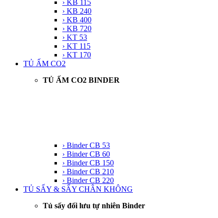
› KB 115
› KB 240
› KB 400
› KB 720
› KT 53
› KT 115
› KT 170
TỦ ẤM CO2
TỦ ẤM CO2 BINDER
› Binder CB 53
› Binder CB 60
› Binder CB 150
› Binder CB 210
› Binder CB 220
TỦ SẤY & SẤY CHÂN KHÔNG
Tủ sấy đối lưu tự nhiên Binder