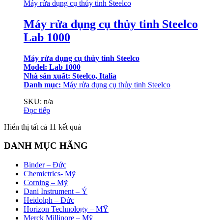
Máy rửa dụng cụ thủy tinh Steelco
Máy rửa dụng cụ thủy tinh Steelco
Lab 1000
Máy rửa dụng cụ thủy tinh Steelco
Model: Lab 1000
Nhà sản xuất: Steelco, Italia
Danh mục:
Máy rửa dụng cụ thủy tinh Steelco
SKU: n/a
Đọc tiếp
Đã
Hiển thị tất cả 11 kết quả
sắp
xếp
DANH MỤC HÃNG
theo
mới
Binder – Đức
nhất
Chemictrics- Mỹ
Corning – Mỹ
Dani Instrument – Ý
Heidolph – Đức
Horizon Technology – MỸ
Merck Millipore – Mỹ