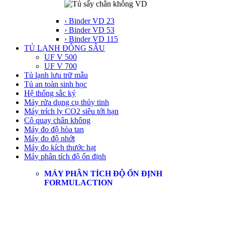
› Binder VD 23
› Binder VD 53
› Binder VD 115
TỦ LẠNH ĐÔNG SÂU
UF V 500
UF V 700
Tủ lạnh lưu trữ mẫu
Tủ an toàn sinh học
Hệ thống sắc ký
Máy rửa dụng cụ thủy tinh
Máy trích ly CO2 siêu tới hạn
Cô quay chân không
Máy đo độ hòa tan
Máy đo độ nhớt
Máy đo kích thước hạt
Máy phân tích độ ổn định
MÁY PHÂN TÍCH ĐỘ ỔN ĐỊNH
FORMULACTION