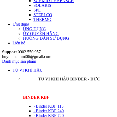
SCHMIDT HAENSCH
SOLARIS
SPE
STEELCO
THERMO
Ứng dụng
ỨNG DỤNG
ỦY QUYỀN HÃNG
HƯỚNG DẪN SỬ DỤNG
Liên hệ
Support
0902 550 957
huynhthanhmt06@gmail.com
Danh mục sản phẩm
TỦ VI KHÍ HẬU
TỦ VI KHÍ HẬU BINDER - ĐỨC
BINDER KBF
› Binder KBF 115
› Binder KBF 240
› Binder KBF 720