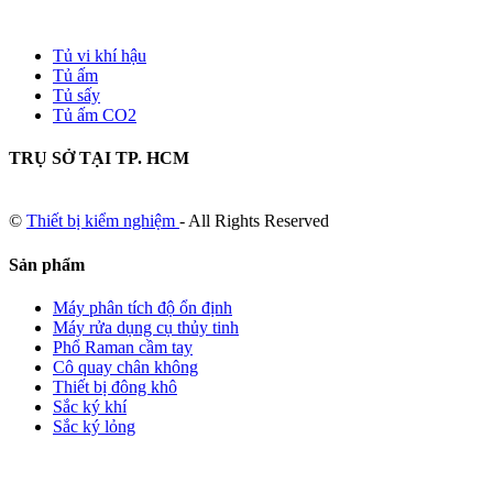
Tủ vi khí hậu
Tủ ấm
Tủ sấy
Tủ ấm CO2
TRỤ SỞ TẠI TP. HCM
©
Thiết bị kiểm nghiệm
- All Rights Reserved
Sản phẩm
Máy phân tích độ ổn định
Máy rửa dụng cụ thủy tinh
Phổ Raman cầm tay
Cô quay chân không
Thiết bị đông khô
Sắc ký khí
Sắc ký lỏng