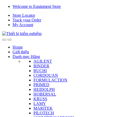
Skip
Skip
Welcome to Equipment Store
to
to
Store Locator
navigation
content
Track your Order
My Account
Home
Giới thiệu
Danh mục Hãng
AGILENT
BINDER
BUCHI
CORDOUAN
FORMULACTION
PRIMED
HEIDOLPH
HOBERSAL
KRUSS
LAMY
MARITEK
PILOTECH