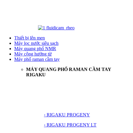
Thiết bị lên men
Máy lọc nước siêu sạch
Máy quang phổ NMR
Máy cộng hưởng từ
Máy phổ raman cầm tay
MÁY QUANG PHỔ RAMAN CẦM TAY
RIGAKU
› RIGAKU PROGENY
› RIGAKU PROGENY LT