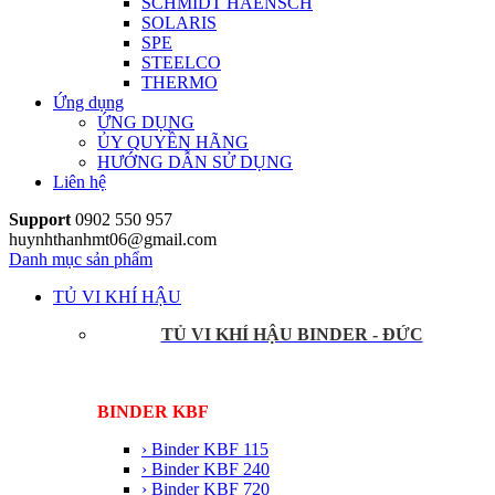
SCHMIDT HAENSCH
SOLARIS
SPE
STEELCO
THERMO
Ứng dụng
ỨNG DỤNG
ỦY QUYỀN HÃNG
HƯỚNG DẪN SỬ DỤNG
Liên hệ
Support
0902 550 957
huynhthanhmt06@gmail.com
Danh mục sản phẩm
TỦ VI KHÍ HẬU
TỦ VI KHÍ HẬU BINDER - ĐỨC
BINDER KBF
› Binder KBF 115
› Binder KBF 240
› Binder KBF 720