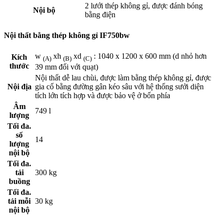
2 lưới thép không gỉ, được đánh bóng
Nội bộ
bằng điện
Nội thất bằng thép không gỉ IF750bw
w
xh
xd
: 1040 x 1200 x 600 mm (d nhỏ hơn
Kích
(A)
(B)
(C)
thước
39 mm đối với quạt)
Nội thất dễ lau chùi, được làm bằng thép không gỉ, được
Nội địa
gia cố bằng đường gân kéo sâu với hệ thống sưởi diện
tích lớn tích hợp và được bảo vệ ở bốn phía
Âm
749 l
lượng
Tối đa.
số
14
lượng
nội bộ
Tối đa.
tải
300 kg
buồng
Tối đa.
tải mỗi
30 kg
nội bộ