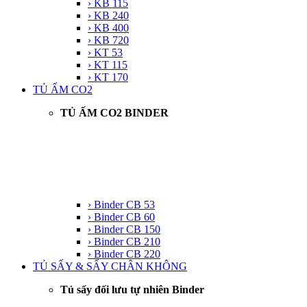
› KB 115
› KB 240
› KB 400
› KB 720
› KT 53
› KT 115
› KT 170
TỦ ẤM CO2
TỦ ẤM CO2 BINDER
› Binder CB 53
› Binder CB 60
› Binder CB 150
› Binder CB 210
› Binder CB 220
TỦ SẤY & SẤY CHÂN KHÔNG
Tủ sấy đối lưu tự nhiên Binder