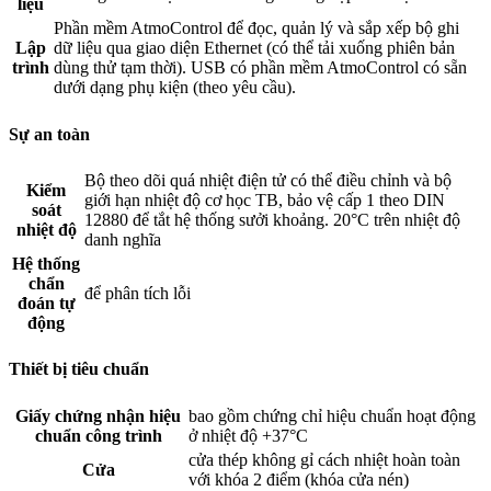
liệu
Phần mềm AtmoControl để đọc, quản lý và sắp xếp bộ ghi
Lập
dữ liệu qua giao diện Ethernet (có thể tải xuống phiên bản
trình
dùng thử tạm thời). USB có phần mềm AtmoControl có sẵn
dưới dạng phụ kiện (theo yêu cầu).
Sự an toàn
Bộ theo dõi quá nhiệt điện tử có thể điều chỉnh và bộ
Kiểm
giới hạn nhiệt độ cơ học TB, bảo vệ cấp 1 theo DIN
soát
12880 để tắt hệ thống sưởi khoảng. 20°C trên nhiệt độ
nhiệt độ
danh nghĩa
Hệ thống
chẩn
để phân tích lỗi
đoán tự
động
Thiết bị tiêu chuẩn
Giấy chứng nhận hiệu
bao gồm chứng chỉ hiệu chuẩn hoạt động
chuẩn công trình
ở nhiệt độ +37°C
cửa thép không gỉ cách nhiệt hoàn toàn
Cửa
với khóa 2 điểm (khóa cửa nén)