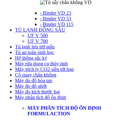
› Binder VD 23
› Binder VD 53
› Binder VD 115
TỦ LẠNH ĐÔNG SÂU
UF V 500
UF V 700
Tủ lạnh lưu trữ mẫu
Tủ an toàn sinh học
Hệ thống sắc ký
Máy rửa dụng cụ thủy tinh
Máy trích ly CO2 siêu tới hạn
Cô quay chân không
Máy đo độ hòa tan
Máy đo độ nhớt
Máy đo kích thước hạt
Máy phân tích độ ổn định
MÁY PHÂN TÍCH ĐỘ ỔN ĐỊNH
FORMULACTION