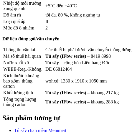
Nhiệt độ môi trường
+5°C đến +40°C
xung quanh
Độ ẩm rh
tối đa. 80 %, không ngưng tụ
Loại quá áp
II
Mức độ ô nhiễm
2
Dữ liệu đóng gói/vận chuyển
Thông tin vận tải
Các thiết bị phải được vận chuyển thẳng đứng
Mã số thuế hải quan
Tủ sấy (IFbw series)
–
8419 8998
Nước xuất xứ
Tủ sấy
– cộng hòa Liên bang Đức
WEEE-Reg.-Không.
DE 66812464
Kích thước khoảng
bao gồm. thùng
wxhxd: 1330 x 1910 x 1050 mm
carton
Khối lượng tịnh
Tủ sấy (IFbw series)
– khoảng 217 kg
Tổng trọng lượng
Tủ sấy (IFbw series)
– khoảng 288 kg
thùng carton
Sản phẩm tương tự
Tủ sấy chăn mềm Memmert