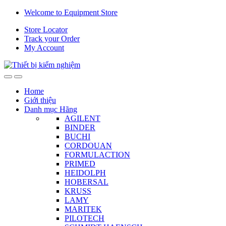
Skip
Skip
Welcome to Equipment Store
to
to
Store Locator
navigation
content
Track your Order
My Account
Home
Giới thiệu
Danh mục Hãng
AGILENT
BINDER
BUCHI
CORDOUAN
FORMULACTION
PRIMED
HEIDOLPH
HOBERSAL
KRUSS
LAMY
MARITEK
PILOTECH