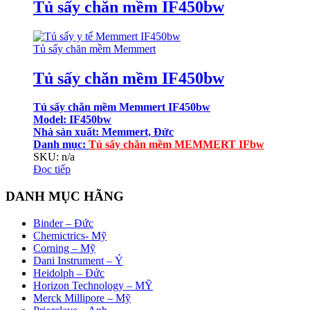
Tủ sấy chăn mềm IF450bw
Tủ sấy chăn mềm Memmert
Tủ sấy chăn mềm IF450bw
Tủ sấy chăn mềm Memmert IF450bw
Model: IF450bw
Nhà sản xuất: Memmert, Đức
Danh mục:
Tủ sấy chăn mềm MEMMERT IFbw
SKU: n/a
Đọc tiếp
DANH MỤC HÃNG
Binder – Đức
Chemictrics- Mỹ
Corning – Mỹ
Dani Instrument – Ý
Heidolph – Đức
Horizon Technology – MỸ
Merck Millipore – Mỹ