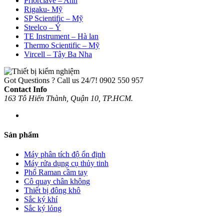
Priorclave – Anh
Rigaku- Mỹ
SP Scientific – Mỹ
Steelco – Ý
TE Instrument – Hà lan
Thermo Scientific – Mỹ
Vircell – Tây Ba Nha
Got Questions ? Call us 24/7!
0902 550 957
Contact Info
163 Tô Hiến Thành, Quận 10, TP.HCM.
Sản phẩm
Máy phân tích độ ổn định
Máy rửa dụng cụ thủy tinh
Phổ Raman cầm tay
Cô quay chân không
Thiết bị đông khô
Sắc ký khí
Sắc ký lỏng