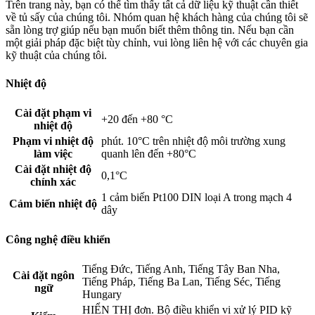
Trên trang này, bạn có thể tìm thấy tất cả dữ liệu kỹ thuật cần thiết
về tủ sấy của chúng tôi. Nhóm quan hệ khách hàng của chúng tôi sẽ
sẵn lòng trợ giúp nếu bạn muốn biết thêm thông tin. Nếu bạn cần
một giải pháp đặc biệt tùy chỉnh, vui lòng liên hệ với các chuyên gia
kỹ thuật của chúng tôi.
Nhiệt độ
Cài đặt phạm vi
+20 đến +80 °C
nhiệt độ
Phạm vi nhiệt độ
phút. 10°C trên nhiệt độ môi trường xung
làm việc
quanh lên đến +80°C
Cài đặt nhiệt độ
0,1°C
chính xác
1 cảm biến Pt100 DIN loại A trong mạch 4
Cảm biến nhiệt độ
dây
Công nghệ điều khiển
Tiếng Đức, Tiếng Anh, Tiếng Tây Ban Nha,
Cài đặt ngôn
Tiếng Pháp, Tiếng Ba Lan, Tiếng Séc, Tiếng
ngữ
Hungary
HIỂN THỊ đơn. Bộ điều khiển vi xử lý PID kỹ