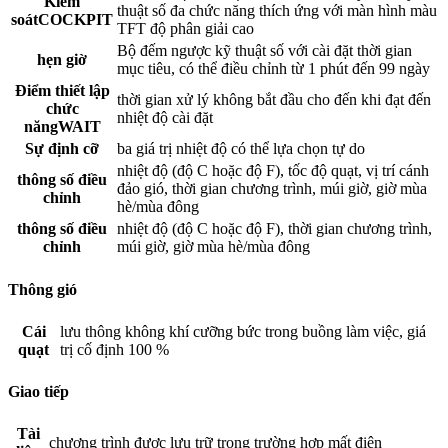
Kiểm
thuật số đa chức năng thích ứng với màn hình màu
soátCOCKPIT
TFT độ phân giải cao
Bộ đếm ngược kỹ thuật số với cài đặt thời gian
hẹn giờ
mục tiêu, có thể điều chỉnh từ 1 phút đến 99 ngày
Điểm thiết lập
thời gian xử lý không bắt đầu cho đến khi đạt đến
chức
nhiệt độ cài đặt
năngWAIT
Sự định cỡ
ba giá trị nhiệt độ có thể lựa chọn tự do
nhiệt độ (độ C hoặc độ F), tốc độ quạt, vị trí cánh
thông số điều
đảo gió, thời gian chương trình, múi giờ, giờ mùa
chỉnh
hè/mùa đông
thông số điều
nhiệt độ (độ C hoặc độ F), thời gian chương trình,
chỉnh
múi giờ, giờ mùa hè/mùa đông
Thông gió
Cái
lưu thông không khí cưỡng bức trong buồng làm việc, giá
quạt
trị cố định 100 %
Giao tiếp
Tài
chương trình được lưu trữ trong trường hợp mất điện