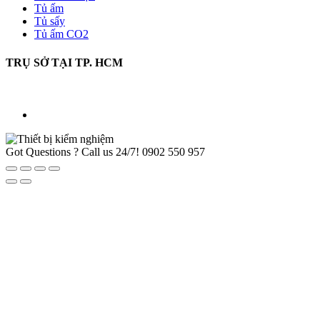
Tủ ấm
Tủ sấy
Tủ ấm CO2
TRỤ SỞ TẠI TP. HCM
Got Questions ? Call us 24/7!
0902 550 957