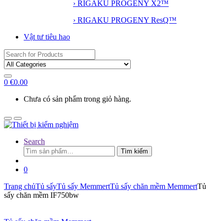
› RIGAKU PROGENY X2™
› RIGAKU PROGENY ResQ™
Vật tư tiêu hao
Search
for:
0
€
0.00
Chưa có sản phẩm trong giỏ hàng.
Search
Tìm
Tìm kiếm
kiếm:
0
Trang chủ
Tủ sấy
Tủ sấy Memmert
Tủ sấy chăn mềm Memmert
Tủ
sấy chăn mềm IF750bw