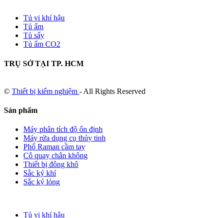
Tủ vi khí hậu
Tủ ấm
Tủ sấy
Tủ ấm CO2
TRỤ SỞ TẠI TP. HCM
©
Thiết bị kiểm nghiệm
- All Rights Reserved
Sản phẩm
Máy phân tích độ ổn định
Máy rửa dụng cụ thủy tinh
Phổ Raman cầm tay
Cô quay chân không
Thiết bị đông khô
Sắc ký khí
Sắc ký lỏng
Tủ vi khí hậu