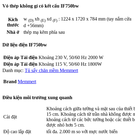
Vỏ thép không gỉ có kết cấu IF750bw
w
xh
xd
: 1224 x 1720 x 784 mm (tay nắm cửa
Kích
(D)
(E)
(F)
thước
d +56mm)
Nhà ở
thép mạ kẽm phía sau
Dữ liệu điện IF750bw
Điện áp Tải điện
Khoảng 230 V, 50/60 Hz 2000 W
Điện áp Tải điện
Khoảng 115 V, 50/60 Hz 1800W
Danh mục:
Tủ sấy chăn mềm Memmert
Brand
Memmert
Điều kiện môi trường xung quanh
Khoảng cách giữa tường và mặt sau của thiết bị
15 cm. Khoảng cách từ trần nhà không được 
Cài đặt
khoảng cách từ các bức tường hoặc các thiết 
được nhỏ hơn 5 cm.
Độ cao lắp đặt
tối đa. 2.000 m so với mực nước biển