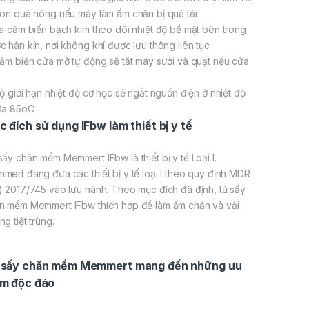
ton quá nóng nếu máy làm ấm chăn bị quá tải
Ba cảm biến bạch kim theo dõi nhiệt độ bề mặt bên trong
c hàn kín, nơi không khí được lưu thông liên tục
Cảm biến cửa mở tự động sẽ tắt máy sưởi và quạt nếu cửa
Bộ giới hạn nhiệt độ cơ học sẽ ngắt nguồn điện ở nhiệt độ
 đa 85oC
 đích sử dụng IFbw làm thiết bị y tế
sấy chăn mềm Memmert IFbw là thiết bị y tế Loại I.
mert đang đưa các thiết bị y tế loại I theo quy định MDR
) 2017/745 vào lưu hành. Theo mục đích đã định, tủ sấy
n mềm Memmert IFbw thích hợp để làm ấm chăn và vải
g tiệt trùng.
 sấy chăn mềm Memmert mang đến những ưu
ểm độc đáo