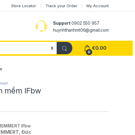
Store Locator
Track your Order
My Account
Support
0902 550 957
huynhthanhmt06@gmail.com
€
0.00
0
w
mert
ăn mềm IFbw
 MEMMERT IFbw
MEMMERT, Đức