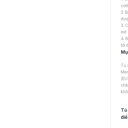
cot
2. 
đượ
3. 
mở
4. 
tối
Mục
Tủ 
Mem
(EU
chă
khôn
Tủ
đi