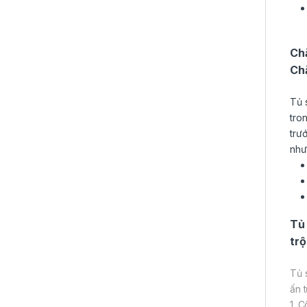
Chă
Ch
Tủ 
tro
trư
như
Tủ
trộ
Tủ 
ấn 
1. 