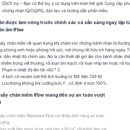
Dịch vụ –
Bạn có thể tùy ý sử dụng trên toàn thế giới: Cung cấp phụ
chứng nhận IQ/OQ/PQ, đào tạo và hướng dẫn phần mềm.
n được làm nóng trước chính xác và sẵn sàng ngay lập t
ăn ấm IFbw
sấy chăn mềm rất quan trọng khi chăm sóc những bệnh nhân bị thương
ng phòng sinh hoặc phòng hồi sức, nơi chúng rất hữu ích hàng ngày. 
ớc đến nhiệt độ chính xác. Nó là cần thiết để giữ ấm cho bệnh nhân. Đ
 nhiễm trùng vết thương, rối loạn tim mạch, rối loạn nhịp tim hoặc rối 
Phạm vi nhiệt độ lên tới +80 ° C
4 kích cỡ model (với thể tích buồng từ 108 đến 749 lít)
Lưu thông không khí cưỡng bức
F
, cố định ở mức 100%
 sấy chăn mềm IFbw mang đến sự an toàn vượt
i
sấy chăn mềm Memmert IFbw có nhiều tính năng an toàn
tượng:
Công suất làm nóng được giới hạn ở 80 oC để tránh làm vải