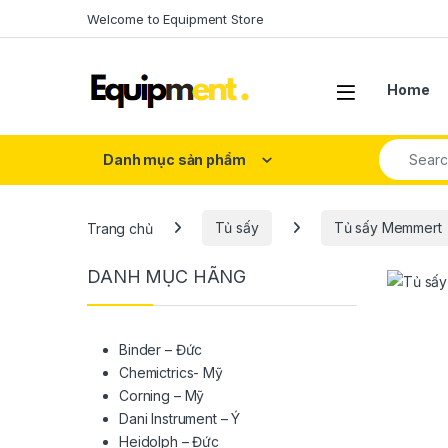
Skip to navigation
Skip to content
Welcome to Equipment Store
Home
Search fo
Danh mục sản phẩm
Trang chủ
Tủ sấy
Tủ sấy Memmert
DANH MỤC HÃNG
Binder – Đức
Chemictrics- Mỹ
Corning – Mỹ
Dani Instrument – Ý
Heidolph – Đức