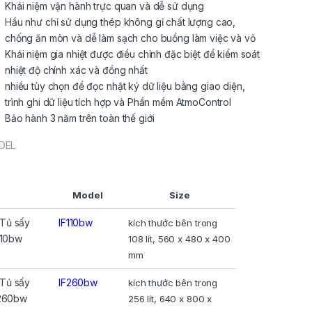
Khái niệm vận hành
trực quan và dễ sử dụng
Hầu như chỉ sử dụng thép không gỉ
chất lượng cao,
chống ăn mòn và dễ làm sạch cho buồng làm việc và vỏ
Khái niệm gia nhiệt
được điều chỉnh đặc biệt để kiểm soát
nhiệt độ chính xác và đồng nhất
nhiều tùy chọn để đọc nhật ký dữ liệu bằng giao diện,
trình ghi dữ liệu tích hợp và Phần mềm
AtmoControl
Bảo hành 3 năm trên toàn thế giới
DEL
Model
Size
IF110bw
kích thước bên trong
108 lít, 560 x 480 x 400
mm
IF260bw
kích thước bên trong
256 lít, 640 x 800 x