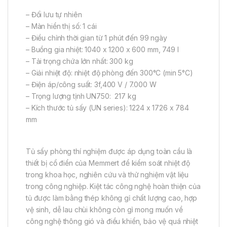
– Đối lưu tự nhiên
– Màn hiển thị số: 1 cái
– Điều chỉnh thời gian từ 1 phút đến 99 ngày
– Buồng gia nhiệt: 1040 x 1200 x 600 mm, 749 l
– Tải trọng chứa lớn nhất: 300 kg
– Giải nhiệt độ: nhiệt độ phòng đến 300°C (min 5°C)
– Điện áp/công suất: 3f,400 V / 7.000 W
– Trọng lượng tịnh UN750: 217 kg
– Kích thước tủ sấy (UN series): 1224 x 1726 x 784
mm
Tủ sấy phòng thí nghiệm được áp dụng toàn cầu là
thiết bị cổ điển của Memmert để kiểm soát nhiệt độ
trong khoa học, nghiên cứu và thử nghiệm vật liệu
trong công nghiệp.
Kiệt tác công nghệ hoàn thiện của
tủ được làm bằng thép không gỉ chất lượng cao, hợp
vệ sinh, dễ lau chùi không còn gì mong muốn về
công nghệ thông gió và điều khiển, bảo vệ quá nhiệt