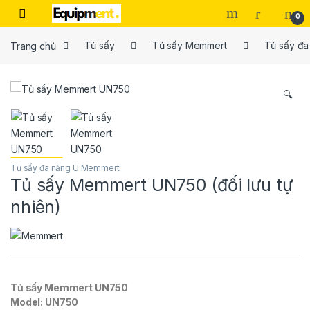
Skip to navigation
Skip to content
0
Trang chủ
Tủ sấy
Tủ sấy Memmert
Tủ sấy đ
🔍
Tủ sấy đa năng U Memmert
Tủ sấy Memmert UN750 (đối lưu tự
nhiên)
Tủ sấy Memmert UN750
Model: UN750